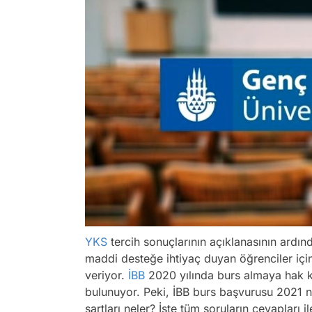
YKS
tercih sonuçlarının açıklanasının ardı
maddi desteğe ihtiyaç duyan öğrenciler iç
veriyor.
İBB
2020 yılında burs almaya hak 
bulunuyor. Peki, İBB burs başvurusu 2021 
şartları neler? İşte tüm soruların cevapları i