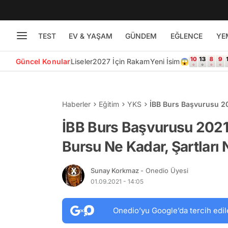
TEST
EV & YAŞAM
GÜNDEM
EĞLENCE
YE
Güncel Konular
Liseler
2027 İçin Rakam
Yeni İsim😱
Haberler
Eğitim
YKS
İBB Burs Başvurusu 20
Neler?
İBB Burs Başvurusu 2021
Bursu Ne Kadar, Şartları 
Sunay Korkmaz
- Onedio Üyesi
01.09.2021 - 14:05
Onedio’yu Google’da tercih edil