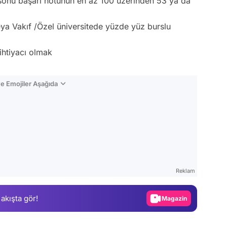
yılsonu başarı notunun en az 100 üzerinden 53 ya da
ya Vakıf /Özel üniversitede yüzde yüz burslu
ihtiyacı olmak
e Emojiler Aşağıda
Video
Test
Reklam
Gündem
 akışta gör!
Magazin
Video