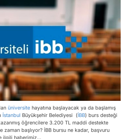
ndan
üniversite
hayatına başlayacak ya da başlamış
in
İstanbul
Büyükşehir Belediyesi (
İBB
) burs desteği
kazanmış öğrencilere 3.200 TL maddi destekte
ne zaman başlıyor? İBB bursu ne kadar, başvuru
le ilgili haberimiz…