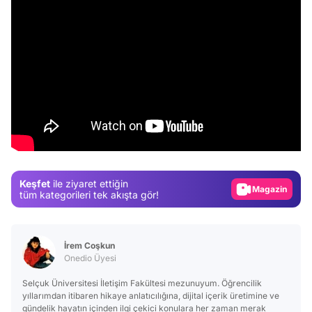
Video
Test
Gündem
Keşfet
ile ziyaret ettiğin
Magazin
tüm kategorileri tek akışta gör!
Video
Test
İrem Coşkun
Onedio Üyesi
Selçuk Üniversitesi İletişim Fakültesi mezunuyum. Öğrencilik
yıllarımdan itibaren hikaye anlatıcılığına, dijital içerik üretimine ve
gündelik hayatın içinden ilgi çekici konulara her zaman merak