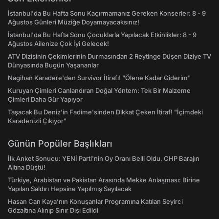
İstanbul'da Bu Hafta Sonu Kaçırmamanız Gereken Konserler: 8 - 9
Ağustos Günleri Müziğe Doyamayacaksınız!
İstanbul'da Bu Hafta Sonu Çocuklarla Yapılacak Etkinlikler: 8 - 9
Ağustos Ailenize Çok İyi Gelecek!
ATV Dizisinin Çekimlerinin Durmasından 2 Reytinge Düşen Diziye TV
Dünyasında Bugün Yaşananlar
Nagihan Karadere'den Survivor İtirafı! "Ölene Kadar Giderim"
Kuruyan Çimleri Canlandıran Doğal Yöntem: Tek Bir Malzeme
Çimleri Daha Gür Yapıyor
Taşacak Bu Deniz'in Fadime'sinden Dikkat Çeken İtiraf! "İçimdeki
Karadenizli Çıkıyor"
Günün Popüler Başlıkları
İlk Anket Sonucu: YENİ Parti'nin Oy Oranı Belli Oldu, CHP Barajın
Altına Düştü!
Türkiye, Arabistan ve Pakistan Arasında Mekke Anlaşması: Birine
Yapılan Saldırı Hepsine Yapılmış Sayılacak
Hasan Can Kaya’nın Konuşanlar Programına Katılan Seyirci
Gözaltına Alınıp Sınır Dışı Edildi