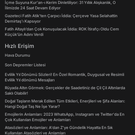
İçme Suyuna Kur'an-ı Kerim Dinletiliyor: 31 Yıllık Alışkanlık, O
İlimizde 24 Saat Devam Ediyor
Gazeteci Fatih Atik'ten Çarpıcı İddia: Çerçeve Yasa Selahattin
Demirtaş'ı Kapsıyor
Fatih Altaylı’dan Çok Konuşulacak İddia: ROK İtirafçı Oldu Cem
Küçük’ün Adını Verdi
Hızlı Erişim
Hava Durumu
Son Depremler Listesi
Evlilik Yıl Dönümü Sözleri! En Özel Romantik, Duygusal ve Resimli
Evlilik Yıl dönümü Mesajları
Rüyada Altın Görmek: Gerçekler de Saadetiniz de Çil Çil Altınlarda
Saklı Olabilir!
Doğal Taşların Merak Edilen Tüm Etkileri, Enerjileri ve Şifa Alanları:
Hangi Doğal Taş Ne İşe Yarar?
Emojilerin Anlamları: 2023 WhatsApp, Instagram ve Twitter'da En
Çok Kullanılan Emojiler ve Anlamları
Atasözleri ve Anlamları: A'dan Z'ye Gündelik Hayatta En Sık
Kullanılan Atasözleri ve Anlamları