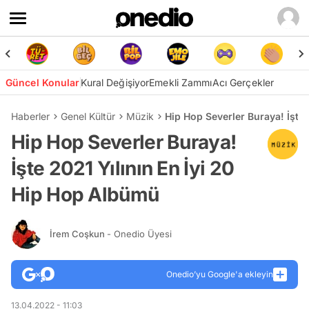
Güncel Konular
Kural Değişiyor
Emekli Zammı
Acı Gerçekler
Haberler
Genel Kültür
Müzik
Hip Hop Severler Buraya! İşte
Hip Hop Severler Buraya!
İşte 2021 Yılının En İyi 20
Hip Hop Albümü
İrem Coşkun
- Onedio Üyesi
Onedio’yu Google'a ekleyin
13.04.2022 - 11:03