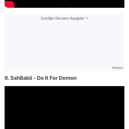
İçeriğin Devamı Aşağıda
Reklam
6. SahBabii - Do It For Demon