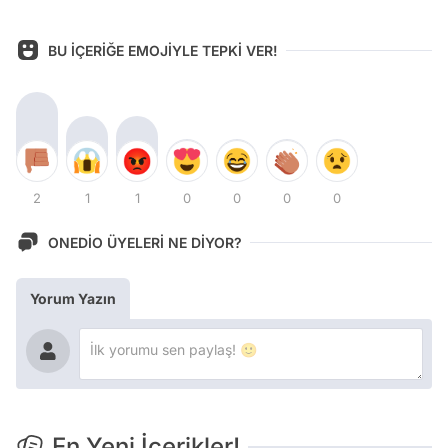
BU İÇERİĞE EMOJİYLE TEPKİ VER!
2
1
1
0
0
0
0
ONEDİO ÜYELERİ NE DİYOR?
Yorum Yazın
En Yeni İçerikler!