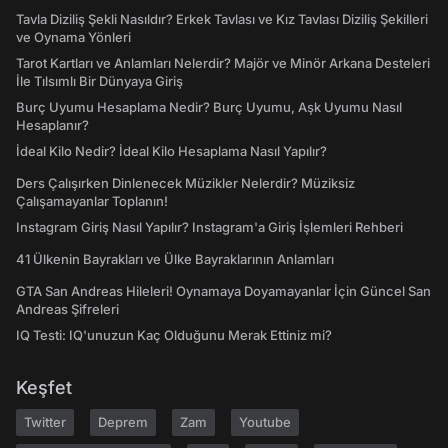
Tavla Diziliş Şekli Nasıldır? Erkek Tavlası ve Kız Tavlası Diziliş Şekilleri
ve Oynama Yönleri
Tarot Kartları ve Anlamları Nelerdir? Majör ve Minör Arkana Desteleri
İle Tılsımlı Bir Dünyaya Giriş
Burç Uyumu Hesaplama Nedir? Burç Uyumu, Aşk Uyumu Nasıl
Hesaplanır?
İdeal Kilo Nedir? İdeal Kilo Hesaplama Nasıl Yapılır?
Ders Çalışırken Dinlenecek Müzikler Nelerdir? Müziksiz
Çalışamayanlar Toplanın!
Instagram Giriş Nasıl Yapılır? Instagram'a Giriş İşlemleri Rehberi
41 Ülkenin Bayrakları ve Ülke Bayraklarının Anlamları
GTA San Andreas Hileleri! Oynamaya Doyamayanlar İçin Güncel San
Andreas Şifreleri
IQ Testi: IQ'unuzun Kaç Olduğunu Merak Ettiniz mi?
Keşfet
Twitter
Deprem
Zam
Youtube