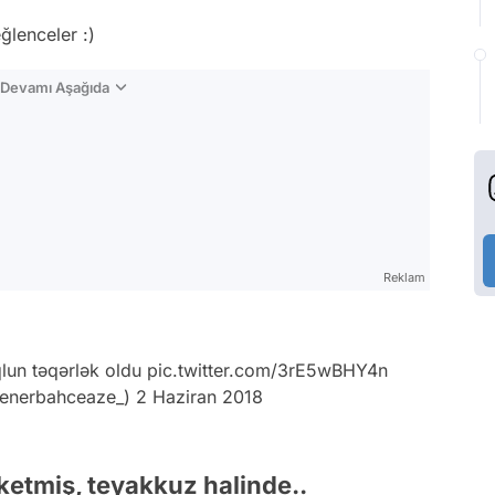
eğlenceler :)
n Devamı Aşağıda
Reklam
qlun təqərlək oldu
pic.twitter.com/3rE5wBHY4n
fenerbahceaze_)
2 Haziran 2018
ketmiş, teyakkuz halinde..