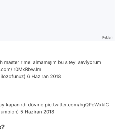
Reklam
h master rimel almamışım bu siteyi seviyorum
er.com/Ir0MxRbwJm
ilozofunuz)
6 Haziran 2018
lay kapanırdı dövme
pic.twitter.com/hgQPoWxklC
lumbion)
5 Haziran 2018
ş?