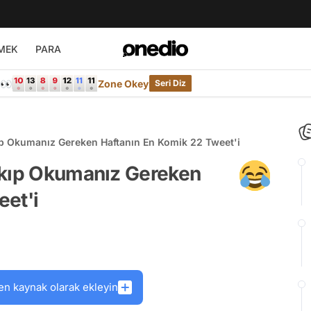
MEK
PARA
e👀
Zone Okey
Seri Diz
ıp Okumanız Gereken Haftanın En Komik 22 Tweet'i
akıp Okumanız Gereken
eet'i
en kaynak olarak ekleyin