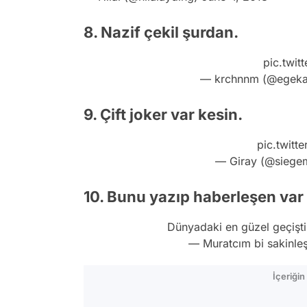
8. Nazif çekil şurdan.
pic.twit
— krchnnm (@egek
9. Çift joker var kesin.
pic.twitt
— Giray (@siege
10. Bunu yazıp haberleşen var
Dünyadaki en güzel geçişti
— Muratcım bi sakinle
İçeriği