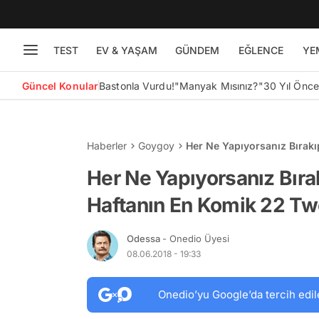
TEST
EV & YAŞAM
GÜNDEM
EĞLENCE
YE
Güncel Konular
Bastonla Vurdu!
"Manyak Mısınız?"
30 Yıl Önc
Haberler
Goygoy
Her Ne Yapıyorsanız Bırak
Her Ne Yapıyorsanız Bır
Haftanın En Komik 22 Tw
Odessa
- Onedio Üyesi
08.06.2018 - 19:33
Onedio’yu Google’da tercih edil