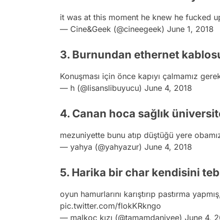
it was at this moment he knew he fucked 
— Cine&Geek (@cineegeek)
June 1, 2018
3. Burnundan ethernet kablos
Konuşması için önce kapıyı çalmamız gere
— h (@lisanslibuyucu)
June 4, 2018
4. Canan hoca sağlık üniversi
mezuniyette bunu atıp düştüğü yere obamı
— yahya (@yahyazur)
June 4, 2018
5. Harika bir char kendisini te
oyun hamurlarını karıştırıp pastırma yapmış,
pic.twitter.com/flokKRkngo
— malkoç kızı (@tamamdaniyee)
June 4, 