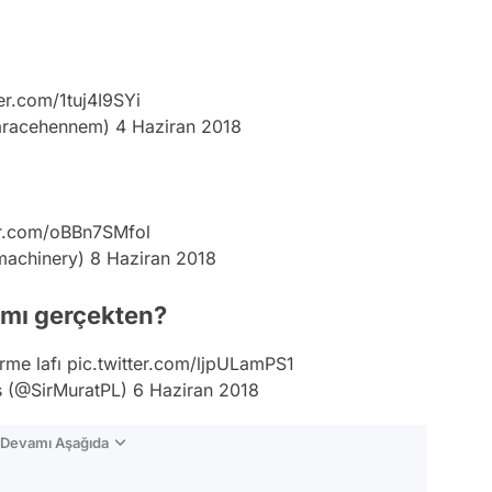
ter.com/1tuj4I9SYi
aracehennem)
4 Haziran 2018
er.com/oBBn7SMfol
machinery)
8 Haziran 2018
 mı gerçekten?
rme lafı
pic.twitter.com/ljpULamPS1
ş (@SirMuratPL)
6 Haziran 2018
n Devamı Aşağıda