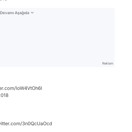
n Devamı Aşağıda
Reklam
ter.com/loW4VtOh6l
2018
witter.com/3n0QcUaOcd