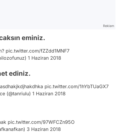
Reklam
caksın eminiz.
um?
pic.twitter.com/fZZdd1MNF7
bilozofunuz)
1 Haziran 2018
et ediniz.
ş asdhakjkdjhakdhka
pic.twitter.com/1hYbTUaGX7
ce (@tanriulu)
1 Haziran 2018
rmak
pic.twitter.com/97WFCZn95O
afkanafkan)
3 Haziran 2018