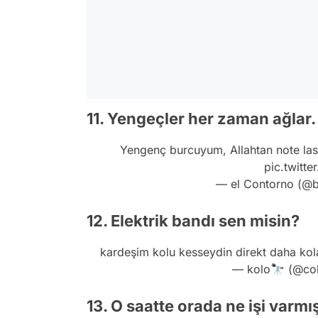
11. Yengeçler her zaman ağlar.
Yengenç burcuyum, Allahtan note las
pic.twitt
— el Contorno (@b
12. Elektrik bandı sen misin?
kardeşim kolu kesseydin direkt daha ko
— kolo🔭 (@co
13. O saatte orada ne işi varmı