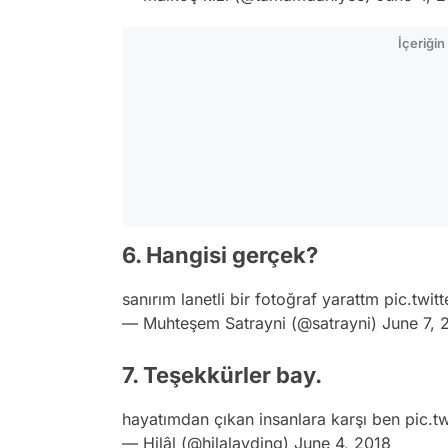
İçeriği
6. Hangisi gerçek?
sanırım lanetli bir fotoğraf yarattm
pic.twit
— Muhteşem Satrayni (@satrayni)
June 7, 
7. Teşekkürler bay.
hayatımdan çıkan insanlara karşı ben
pic.t
— Hilâl (@hilalayding)
June 4, 2018