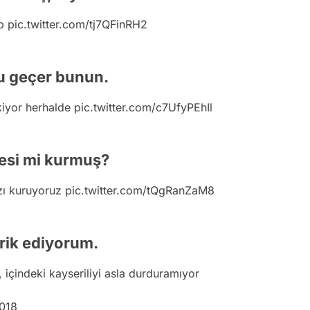
up
pic.twitter.com/tj7QFinRH2
u geçer bunun.
kiyor herhalde
pic.twitter.com/c7UfyPEhIl
tesi mi kurmuş?
zı kuruyoruz
pic.twitter.com/tQgRanZaM8
brik ediyorum.
 içindeki kayseriliyi asla durduramıyor
2018