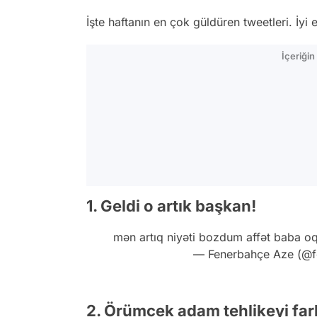
İşte haftanın en çok güldüren tweetleri. İyi 
İçeriği
1. Geldi o artık başkan!
mən artıq niyəti bozdum affət baba o
— Fenerbahçe Aze (@
2. Örümcek adam tehlikeyi far