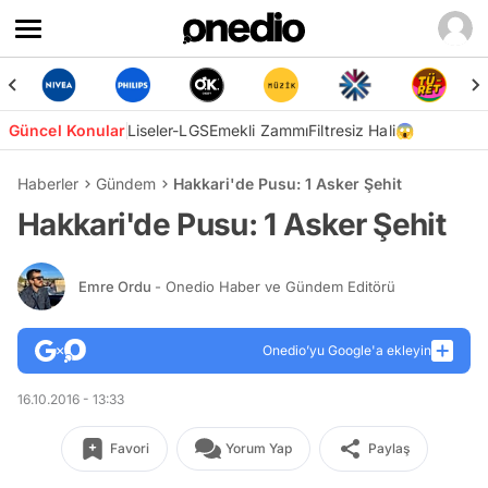
Güncel Konular
Liseler-LGS
Emekli Zammı
Filtresiz Hali😱
Haberler
Gündem
Hakkari'de Pusu: 1 Asker Şehit
Hakkari'de Pusu: 1 Asker Şehit
Emre Ordu
- Onedio Haber ve Gündem Editörü
Onedio’yu Google'a ekleyin
16.10.2016 - 13:33
Favori
Yorum Yap
Paylaş