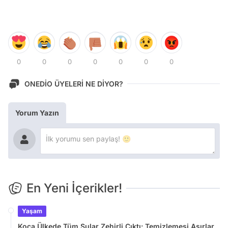
0
0
0
0
0
0
0
ONEDİO ÜYELERİ NE DİYOR?
Yorum Yazın
En Yeni İçerikler!
Yaşam
Koca Ülkede Tüm Sular Zehirli Çıktı: Temizlemesi Asırlar