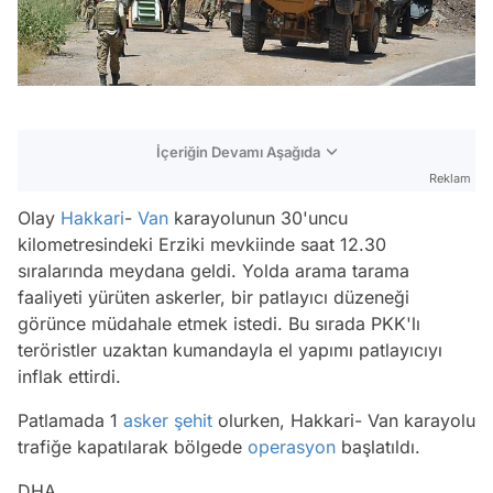
İçeriğin Devamı Aşağıda
Reklam
Olay
Hakkari
-
Van
karayolunun 30'uncu
kilometresindeki Erziki mevkiinde saat 12.30
sıralarında meydana geldi. Yolda arama tarama
faaliyeti yürüten askerler, bir patlayıcı düzeneği
görünce müdahale etmek istedi. Bu sırada PKK'lı
teröristler uzaktan kumandayla el yapımı patlayıcıyı
inflak ettirdi.
Patlamada 1
asker
şehit
olurken, Hakkari- Van karayolu
trafiğe kapatılarak bölgede
operasyon
başlatıldı.
DHA