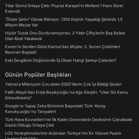
Yıllar Sonra Ortaya Çıktı: Poyraz Karayel'in Meltem'i Hare Sürel
Evlendi!
'Ölüler Şehri' Olarak Biliniyor: 1300 Kişinin Yaşadığı Şehirde 1,5
Milyon Mezar Var
Hiçbir Tuzak Onu Durduramıyordu: 3 Yıldır Çiftçilerin Baş Belası
Olan Kedi Yakalandı
Exxen'in Sevilen Dizisi Karma'dan Müjde: 2. Sezon Çekimleri
Resmen Başladı!
Eski Sevgilinin Düğününde Dj Olsan Hangi Şarkıyı Çalardın?
Günün Popüler Başlıkları
Yalnızca Milenyum Çocukları 2000'lilerin Çok İyi Bildiği Şeyler
Fatih Altaylı'dan Erdal Beşikçioğlu'na Ağır Eleştiri: "Ulan Siz Kamu
Görevlisisiniz"
Google'ın Yapay Zeka Biriminin Başındaki Türk: Koray
Kavukçuoğlu'nu Tanıyalım!
Türk Hava Kuvvetleri'nin İlk Kadın Generalinin Dedesinin Çanakkale
Gazisi Olduğu Ortaya Çıktı
LGS Yerleştirmelerinin Ardından Türkiye'nin En Yüksek Puanlı
Liseleri Belli Oldu