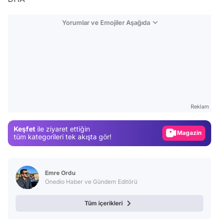
Yorumlar ve Emojiler Aşağıda
Video
Test
Reklam
Gündem
Keşfet
ile ziyaret ettiğin
Magazin
tüm kategorileri tek akışta gör!
Video
Test
Emre Ordu
Onedio Haber ve Gündem Editörü
Tüm içerikleri