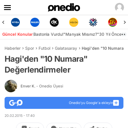
Güncel Konular
Bastonla Vurdu!
"Manyak Mısınız?"
30 Yıl Önce👀
Haberler
Spor
Futbol
Galatasaray
Hagi'den "10 Numara" 
Hagi'den "10 Numara"
Değerlendirmeler
Enver K.
- Onedio Üyesi
Onedio’yu Google'a ekleyin
20.02.2015 - 17:40