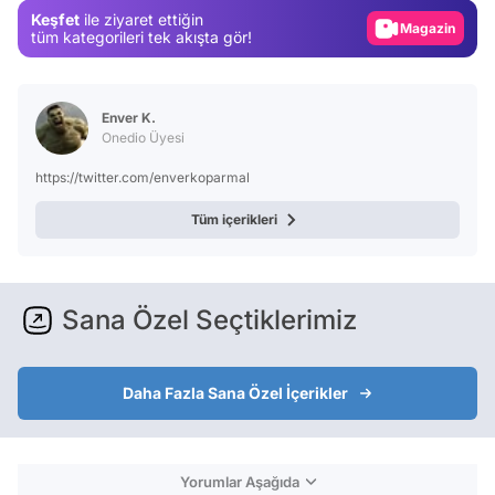
Keşfet
ile ziyaret ettiğin
Magazin
tüm kategorileri tek akışta gör!
Video
Test
Enver K.
Onedio Üyesi
https://twitter.com/enverkoparmal
Tüm içerikleri
Sana Özel Seçtiklerimiz
Daha Fazla Sana Özel İçerikler
Yorumlar Aşağıda