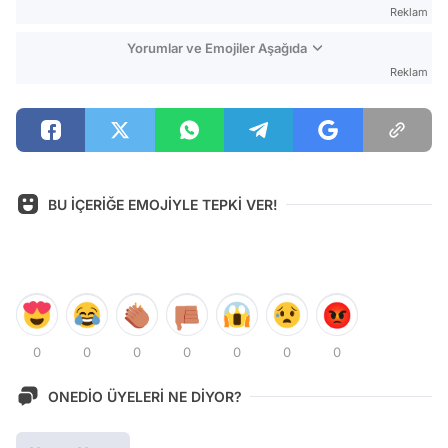
Reklam
Yorumlar ve Emojiler Aşağıda
Reklam
BU İÇERİĞE EMOJİYLE TEPKİ VER!
0
0
0
0
0
0
0
ONEDİO ÜYELERİ NE DİYOR?