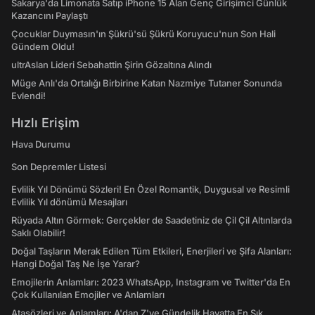
Sakarya'da Limonata Satıp iPhone 15 Alan Genç Girişimci Günlük
Kazancını Paylaştı
Çocuklar Duymasın'ın Şükrü'sü Şükrü Koruyucu'nun Son Hali
Gündem Oldu!
ultrAslan Lideri Sebahattin Şirin Gözaltına Alındı
Müge Anlı'da Ortalığı Birbirine Katan Nazmiye Tutaner Sonunda
Evlendi!
Hızlı Erişim
Hava Durumu
Son Depremler Listesi
Evlilik Yıl Dönümü Sözleri! En Özel Romantik, Duygusal ve Resimli
Evlilik Yıl dönümü Mesajları
Rüyada Altın Görmek: Gerçekler de Saadetiniz de Çil Çil Altınlarda
Saklı Olabilir!
Doğal Taşların Merak Edilen Tüm Etkileri, Enerjileri ve Şifa Alanları:
Hangi Doğal Taş Ne İşe Yarar?
Emojilerin Anlamları: 2023 WhatsApp, Instagram ve Twitter'da En
Çok Kullanılan Emojiler ve Anlamları
Atasözleri ve Anlamları: A'dan Z'ye Gündelik Hayatta En Sık