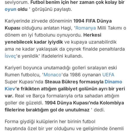
seviyorum.
Futbol benim için her zaman çok kolay bir
oyun
oldu
' görüşünü paylaştı.
Kariyerinde zirvede döneminin
1994 FIFA Dünya
Kupası
olduğunu anlatan Hagi, '
Romanya
Milli Takımı o
dönem en iyi futbolunu oynuyordu.
Herkesi
yenebilecek kadar iyiydik
ve kupaya uzanabilirdik
ama ne kadar yaklaşsak da çeyrek finalde penaltılarda
İsveç
'e yenildik' ifadelerini kullandı.
Kariyeri boyunca unutamadığı golleri sıralayan eski
Rumen futbolcu, '
Monaco
'da 1986 oynanan
UEFA
Super Kupası'nda
Steaua Bükreş formasıyla
Dinamo
Kiev
'e frikikten attığım galibiyet golünün ayrı bir yeri
var.
Real ve Barça formalarıyla orta sahadan attığım
goller de güzeldi.
1994 Dünya Kupası'nda Kolombiya
filelerine bıraktığım gol de unutulmaz
' dedi.
Forma giydiği kulüplerin her birinin futbol
hayatında özel bir yer olduğunu ve gelişiminde önemli