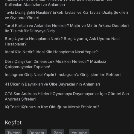
Kullanılan Atasözleri ve Anlamları
Tavla Diziliş Şekli Nasıldır? Erkek Tavlası ve Kız Tavlası Diziliş Şekilleri
ve Oynama Yönleri
Tarot Kartları ve Anlamları Nelerdir? Majör ve Minör Arkana Desteleri
İle Tılsımlı Bir Dünyaya Giriş
Burç Uyumu Hesaplama Nedir? Burç Uyumu, Aşk Uyumu Nasıl
Hesaplanır?
İdeal Kilo Nedir? İdeal Kilo Hesaplama Nasıl Yapılır?
Ders Çalışırken Dinlenecek Müzikler Nelerdir? Müziksiz
Çalışamayanlar Toplanın!
Instagram Giriş Nasıl Yapılır? Instagram'a Giriş İşlemleri Rehberi
41 Ülkenin Bayrakları ve Ülke Bayraklarının Anlamları
GTA San Andreas Hileleri! Oynamaya Doyamayanlar İçin Güncel San
Andreas Şifreleri
IQ Testi: IQ'unuzun Kaç Olduğunu Merak Ettiniz mi?
Keşfet
Twitter
Deprem
Zam
Youtube