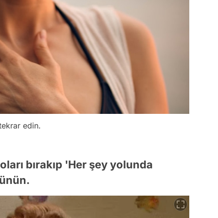
ekrar edin.
yoları bırakıp 'Her şey yolunda
şünün.