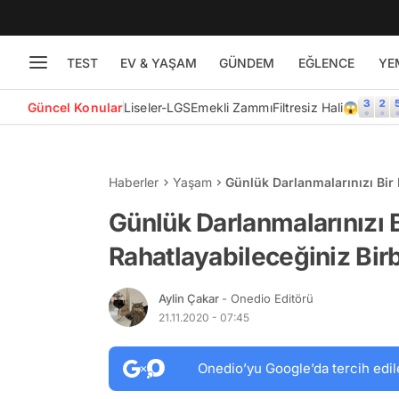
TEST
EV & YAŞAM
GÜNDEM
EĞLENCE
YE
Güncel Konular
Liseler-LGS
Emekli Zammı
Filtresiz Hali😱
Haberler
Yaşam
Günlük Darlanmalarınızı Bir 
40 İpucu
Günlük Darlanmalarınızı 
Rahatlayabileceğiniz Birb
Aylin Çakar
- Onedio Editörü
21.11.2020 - 07:45
Onedio’yu Google’da tercih edil