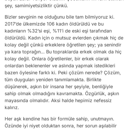
şey, samimiyetsizliktir çünkü.
Bizler sevginin ne olduğunu bile tam bilmiyoruz ki.
2017’de ülkemizde 106 kadın öldürüldü ve bu
kadınların %32’si eşi, %11’i de eski eşi tarafından
öldürüldü. Kadın için o mutsuz evlerden çıkmak hiç de
kolay değil çünkü erkeklere öğretilen şey; ya senindir
ya kara toprağın… Bu topraklarda erkek olmak da hiç
kolay değil. Onlara öğretilenler, bir erkek olarak
onlardan beklenenler ve aslında yapmak istedikleri
bazen öylesine farklı ki. Peki çözüm nerede? Çözüm,
tüm duyguları yeniden tanımlamakta. Birlikte
düşünerek, aşkın bir insana her şeyiyle, benliğiyle
sahip olmak olmadığını kavramakta. Özgürlük, aşkın
mayasında olmalıdır. Aksi halde hepimiz nefessiz
kalırız.
Her aşk kendine has bir formüle sahip, unutmayın.
Özünde iyi niyet olduktan sonra, her sorun aşılabilir