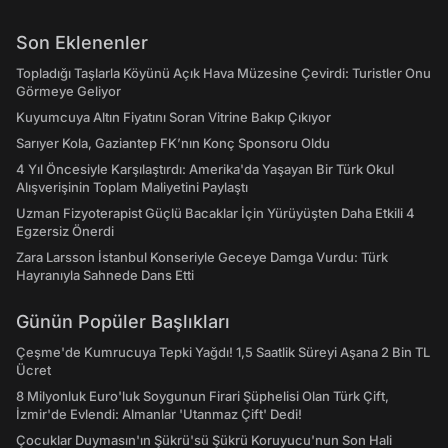
Son Eklenenler
Topladığı Taşlarla Köyünü Açık Hava Müzesine Çevirdi: Turistler Onu
Görmeye Geliyor
Kuyumcuya Altın Fiyatını Soran Vitrine Bakıp Çıkıyor
Sarıyer Kola, Gaziantep FK’nın Konç Sponsoru Oldu
4 Yıl Öncesiyle Karşılaştırdı: Amerika'da Yaşayan Bir Türk Okul
Alışverişinin Toplam Maliyetini Paylaştı
Uzman Fizyoterapist Güçlü Bacaklar İçin Yürüyüşten Daha Etkili 4
Egzersiz Önerdi
Zara Larsson İstanbul Konseriyle Geceye Damga Vurdu: Türk
Hayranıyla Sahnede Dans Etti
Günün Popüler Başlıkları
Çeşme'de Kumrucuya Tepki Yağdı! 1,5 Saatlik Süreyi Aşana 2 Bin TL
Ücret
8 Milyonluk Euro'luk Soygunun Firari Şüphelisi Olan Türk Çift,
İzmir'de Evlendi: Almanlar 'Utanmaz Çift' Dedi!
Çocuklar Duymasın'ın Şükrü'sü Şükrü Koruyucu'nun Son Hali