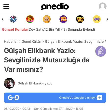
Güncel Konular
Dev Satış
12 Bin Yıllık Sır
Sonunda Evlendi
Haberler
Genel Kültür
Gülşah Elikbank Yazio: Sevgilinizle M
Gülşah Elikbank Yazio:
Sevgilinizle Mutsuzluğa da
Var mısınız?
Gülşah Elikbank
- yazio
Onedio’yu Google'a ekleyin
08.10.2020 - 00:13
Son Güncelleme: 27.11.2020 - 16:05