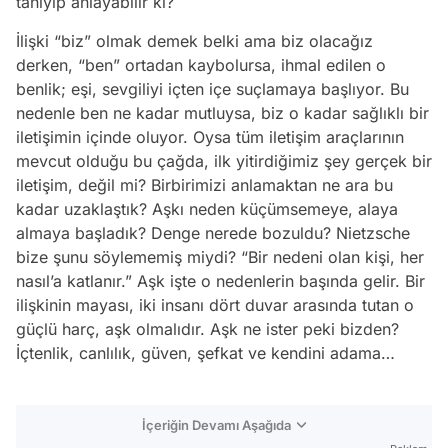
tanıyıp anlayabilir ki?
İlişki “biz” olmak demek belki ama biz olacağız
derken, “ben” ortadan kaybolursa, ihmal edilen o
benlik; eşi, sevgiliyi içten içe suçlamaya başlıyor. Bu
nedenle ben ne kadar mutluysa, biz o kadar sağlıklı bir
iletişimin içinde oluyor. Oysa tüm iletişim araçlarının
mevcut olduğu bu çağda, ilk yitirdiğimiz şey gerçek bir
iletişim, değil mi? Birbirimizi anlamaktan ne ara bu
kadar uzaklaştık? Aşkı neden küçümsemeye, alaya
almaya başladık? Denge nerede bozuldu? Nietzsche
bize şunu söylememiş miydi? “Bir nedeni olan kişi, her
nasıl’a katlanır.” Aşk işte o nedenlerin başında gelir. Bir
ilişkinin mayası, iki insanı dört duvar arasında tutan o
güçlü harç, aşk olmalıdır. Aşk ne ister peki bizden?
İçtenlik, canlılık, güven, şefkat ve kendini adama…
İçeriğin Devamı Aşağıda