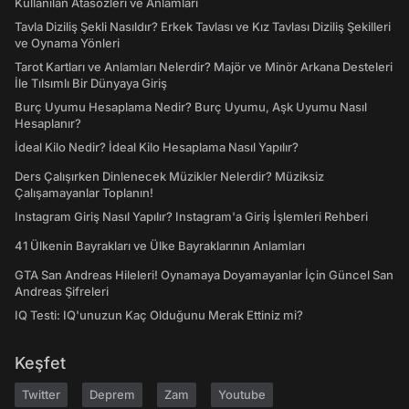
Kullanılan Atasözleri ve Anlamları
Tavla Diziliş Şekli Nasıldır? Erkek Tavlası ve Kız Tavlası Diziliş Şekilleri
ve Oynama Yönleri
Tarot Kartları ve Anlamları Nelerdir? Majör ve Minör Arkana Desteleri
İle Tılsımlı Bir Dünyaya Giriş
Burç Uyumu Hesaplama Nedir? Burç Uyumu, Aşk Uyumu Nasıl
Hesaplanır?
İdeal Kilo Nedir? İdeal Kilo Hesaplama Nasıl Yapılır?
Ders Çalışırken Dinlenecek Müzikler Nelerdir? Müziksiz
Çalışamayanlar Toplanın!
Instagram Giriş Nasıl Yapılır? Instagram'a Giriş İşlemleri Rehberi
41 Ülkenin Bayrakları ve Ülke Bayraklarının Anlamları
GTA San Andreas Hileleri! Oynamaya Doyamayanlar İçin Güncel San
Andreas Şifreleri
IQ Testi: IQ'unuzun Kaç Olduğunu Merak Ettiniz mi?
Keşfet
Twitter
Deprem
Zam
Youtube