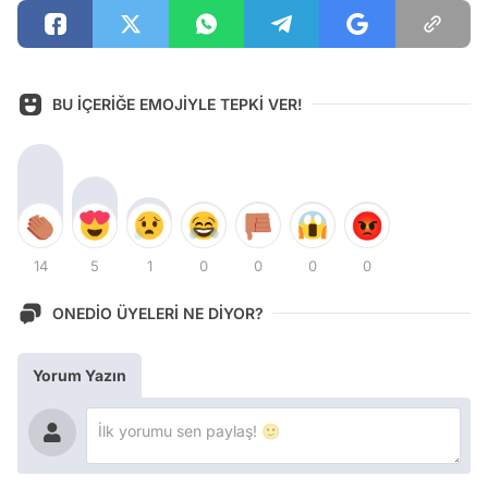
BU İÇERİĞE EMOJİYLE TEPKİ VER!
14
5
1
0
0
0
0
ONEDİO ÜYELERİ NE DİYOR?
Yorum Yazın