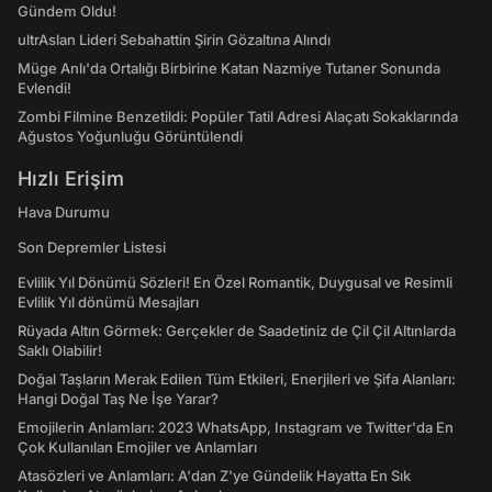
Gündem Oldu!
ultrAslan Lideri Sebahattin Şirin Gözaltına Alındı
Müge Anlı'da Ortalığı Birbirine Katan Nazmiye Tutaner Sonunda
Evlendi!
Zombi Filmine Benzetildi: Popüler Tatil Adresi Alaçatı Sokaklarında
Ağustos Yoğunluğu Görüntülendi
Hızlı Erişim
Hava Durumu
Son Depremler Listesi
Evlilik Yıl Dönümü Sözleri! En Özel Romantik, Duygusal ve Resimli
Evlilik Yıl dönümü Mesajları
Rüyada Altın Görmek: Gerçekler de Saadetiniz de Çil Çil Altınlarda
Saklı Olabilir!
Doğal Taşların Merak Edilen Tüm Etkileri, Enerjileri ve Şifa Alanları:
Hangi Doğal Taş Ne İşe Yarar?
Emojilerin Anlamları: 2023 WhatsApp, Instagram ve Twitter'da En
Çok Kullanılan Emojiler ve Anlamları
Atasözleri ve Anlamları: A'dan Z'ye Gündelik Hayatta En Sık