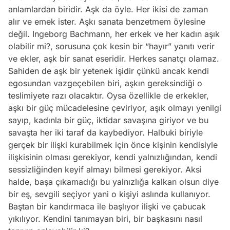
anlamlardan biridir. Aşk da öyle. Her ikisi de zaman
alır ve emek ister. Aşkı sanata benzetmem öylesine
değil. Ingeborg Bachmann, her erkek ve her kadın aşık
olabilir mi?, sorusuna çok kesin bir “hayır” yanıtı verir
ve ekler, aşk bir sanat eseridir. Herkes sanatçı olamaz.
Sahiden de aşk bir yetenek işidir çünkü ancak kendi
egosundan vazgeçebilen biri, aşkın gereksindiği o
teslimiyete razı olacaktır. Oysa özellikle de erkekler,
aşkı bir güç mücadelesine çeviriyor, aşık olmayı yenilgi
sayıp, kadınla bir güç, iktidar savaşına giriyor ve bu
savaşta her iki taraf da kaybediyor. Halbuki biriyle
gerçek bir ilişki kurabilmek için önce kişinin kendisiyle
ilişkisinin olması gerekiyor, kendi yalnızlığından, kendi
sessizliğinden keyif almayı bilmesi gerekiyor. Aksi
halde, başa çıkamadığı bu yalnızlığa kalkan olsun diye
bir eş, sevgili seçiyor yani o kişiyi aslında kullanıyor.
Baştan bir kandırmaca ile başlıyor ilişki ve çabucak
yıkılıyor. Kendini tanımayan biri, bir başkasını nasıl