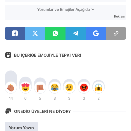
Yorumlar ve Emojiler Aşağıda
Reklam
BU İÇERİĞE EMOJİYLE TEPKİ VER!
14
6
5
3
3
3
2
ONEDİO ÜYELERİ NE DİYOR?
Yorum Yazın