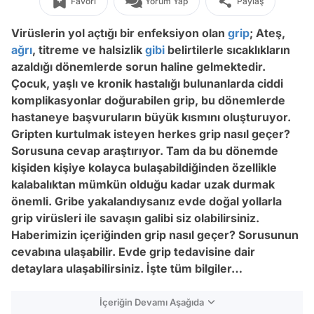
Favori
Yorum Yap
Paylaş
Virüslerin yol açtığı bir enfeksiyon olan
grip
; Ateş,
ağrı
, titreme ve halsizlik
gibi
belirtilerle sıcaklıkların
azaldığı dönemlerde sorun haline gelmektedir.
Çocuk, yaşlı ve kronik hastalığı bulunanlarda ciddi
komplikasyonlar doğurabilen grip, bu dönemlerde
hastaneye başvuruların büyük kısmını oluşturuyor.
Gripten kurtulmak isteyen herkes grip nasıl geçer?
Sorusuna cevap araştırıyor. Tam da bu dönemde
kişiden kişiye kolayca bulaşabildiğinden özellikle
kalabalıktan mümkün olduğu kadar uzak durmak
önemli. Gribe yakalandıysanız evde doğal yollarla
grip virüsleri ile savaşın galibi siz olabilirsiniz.
Haberimizin içeriğinden grip nasıl geçer? Sorusunun
cevabına ulaşabilir. Evde grip tedavisine dair
detaylara ulaşabilirsiniz. İşte tüm bilgiler…
İçeriğin Devamı Aşağıda