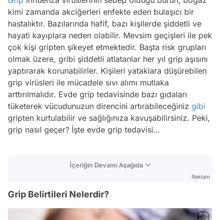
Grip
influenza virüslerinin sebep olduğu burun, boğaz
kimi zamanda akciğerleri enfekte eden bulaşıcı bir
hastalıktır. Bazılarında hafif, bazı kişilerde şiddetli ve
hayati kayıplara neden olabilir. Mevsim geçişleri ile pek
çok kişi gripten şikeyet etmektedir. Başta risk grupları
olmak üzere, gribi şiddetli atlatanlar her yıl grip aşısını
yaptırarak korunabilirler. Kişileri yataklara düşürebilen
grip virüsleri ile mücadele sıvı alımı mutlaka
arttırılmalıdır. Evde grip tedavisinde bazı gıdaları
tüketerek vücudunuzun direncini artırabileceğiniz
gibi
gripten kurtulabilir ve sağlığınıza kavuşabilirsiniz. Peki,
grip nasıl geçer? İşte evde grip tedavisi…
İçeriğin Devamı Aşağıda
Reklam
Grip Belirtileri Nelerdir?