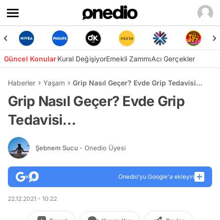
Güncel Konular
Kural Değişiyor
Emekli Zammı
Acı Gerçekler
Haberler
Yaşam
Grip Nasıl Geçer? Evde Grip Tedavisi…
Grip Nasıl Geçer? Evde Grip
Tedavisi…
Şebnem Sucu
- Onedio Üyesi
Onedio’yu Google'a ekleyin
22.12.2021 - 10:22