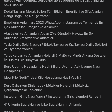
Rüyada Altın Görmek: Gerçekler de Saadetiniz de Çil Çil Altınlarda
Saklı Olabilir!
Doğal Taşların Merak Edilen Tüm Etkileri, Enerjileri ve Şifa Alanları:
Hangi Doğal Taş Ne İşe Yarar?
Emojilerin Anlamları: 2023 WhatsApp, Instagram ve Twitter'da En
Çok Kullanılan Emojiler ve Anlamları
Atasözleri ve Anlamları: A'dan Z'ye Gündelik Hayatta En Sık
Kullanılan Atasözleri ve Anlamları
Tavla Diziliş Şekli Nasıldır? Erkek Tavlası ve Kız Tavlası Diziliş Şekilleri
ve Oynama Yönleri
Tarot Kartları ve Anlamları Nelerdir? Majör ve Minör Arkana Desteleri
İle Tılsımlı Bir Dünyaya Giriş
Burç Uyumu Hesaplama Nedir? Burç Uyumu, Aşk Uyumu Nasıl
Hesaplanır?
İdeal Kilo Nedir? İdeal Kilo Hesaplama Nasıl Yapılır?
Ders Çalışırken Dinlenecek Müzikler Nelerdir? Müziksiz
Çalışamayanlar Toplanın!
Instagram Giriş Nasıl Yapılır? Instagram'a Giriş İşlemleri Rehberi
41 Ülkenin Bayrakları ve Ülke Bayraklarının Anlamları