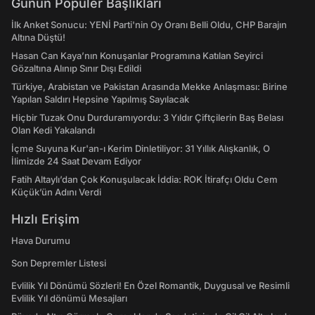
Günün Popüler Başlıkları
İlk Anket Sonucu: YENİ Parti'nin Oy Oranı Belli Oldu, CHP Barajın
Altına Düştü!
Hasan Can Kaya’nın Konuşanlar Programına Katılan Seyirci
Gözaltına Alınıp Sınır Dışı Edildi
Türkiye, Arabistan ve Pakistan Arasında Mekke Anlaşması: Birine
Yapılan Saldırı Hepsine Yapılmış Sayılacak
Hiçbir Tuzak Onu Durduramıyordu: 3 Yıldır Çiftçilerin Baş Belası
Olan Kedi Yakalandı
İçme Suyuna Kur'an-ı Kerim Dinletiliyor: 31 Yıllık Alışkanlık, O
İlimizde 24 Saat Devam Ediyor
Fatih Altaylı’dan Çok Konuşulacak İddia: ROK İtirafçı Oldu Cem
Küçük’ün Adını Verdi
Hızlı Erişim
Hava Durumu
Son Depremler Listesi
Evlilik Yıl Dönümü Sözleri! En Özel Romantik, Duygusal ve Resimli
Evlilik Yıl dönümü Mesajları