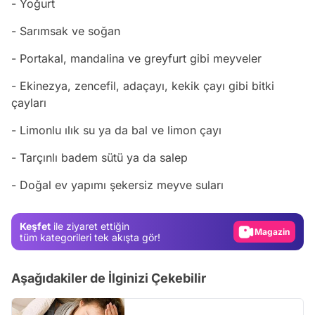
- Yoğurt
- Sarımsak ve soğan
- Portakal, mandalina ve greyfurt gibi meyveler
- Ekinezya, zencefil, adaçayı, kekik çayı gibi bitki
çayları
- Limonlu ılık su ya da bal ve limon çayı
- Tarçınlı badem sütü ya da salep
Video
- Doğal ev yapımı şekersiz meyve suları
Test
Gündem
Keşfet
ile ziyaret ettiğin
Magazin
tüm kategorileri tek akışta gör!
Video
Aşağıdakiler de İlginizi Çekebilir
Test