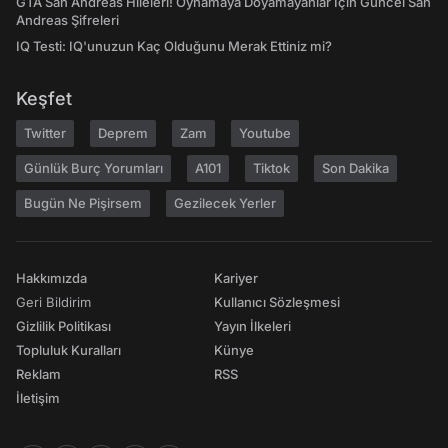
GTA San Andreas Hileleri! Oynamaya Doyamayanlar İçin Güncel San
Andreas Şifreleri
IQ Testi: IQ'unuzun Kaç Olduğunu Merak Ettiniz mi?
Keşfet
Twitter
Deprem
Zam
Youtube
Günlük Burç Yorumları
A101
Tiktok
Son Dakika
Bugün Ne Pişirsem
Gezilecek Yerler
Hakkımızda
Kariyer
Geri Bildirim
Kullanıcı Sözleşmesi
Gizlilik Politikası
Yayın İlkeleri
Topluluk Kuralları
Künye
Reklam
RSS
İletişim