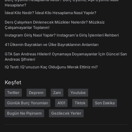
Hesaplanır?
İdeal Kilo Nedir? İdeal Kilo Hesaplama Nasıl Yapılır?
Ders Çalışırken Dinlenecek Müzikler Nelerdir? Müziksiz
Çalışamayanlar Toplanın!
Instagram Giriş Nasıl Yapılır? Instagram'a Giriş İşlemleri Rehberi
41 Ülkenin Bayrakları ve Ülke Bayraklarının Anlamları
GTA San Andreas Hileleri! Oynamaya Doyamayanlar İçin Güncel San
Andreas Şifreleri
IQ Testi: IQ'unuzun Kaç Olduğunu Merak Ettiniz mi?
Keşfet
Twitter
Deprem
Zam
Youtube
Günlük Burç Yorumları
A101
Tiktok
Son Dakika
Bugün Ne Pişirsem
Gezilecek Yerler