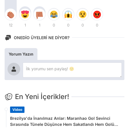
12
1
1
0
0
0
0
ONEDİO ÜYELERİ NE DİYOR?
Yorum Yazın
En Yeni İçerikler!
Video
Brezilya'da İnanılmaz Anlar: Maranhao Gol Sevinci
Sırasında Tünele Düşünce Hem Sakatlandı Hem Golü