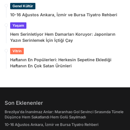
Sayılmadı
Genel Kültür
10-16 Ağustos Ankara, İzmir ve Bursa Tiyatro Rehberi
Yaşam
Hem Serinletiyor Hem Damarları Koruyor: Japonların
Yazın Serinlemek İçin İçtiği Çay
Vitrin
Haftanın En Popülerleri: Herkesin Sepetine Eklediği
Haftanın En Çok Satan Ürünleri
Son Eklenenler
Brezilya'da İnanılmaz Anlar: Maranhao Gol Sevinci Sırasında Tünele
Düşünce Hem Sakatlandı Hem Golü Sayılmadı
10-16 Ağustos Ankara, İzmir ve Bursa Tiyatro Rehberi