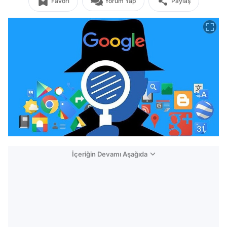
Favori
Yorum Yap
Paylaş
İçeriğin Devamı Aşağıda