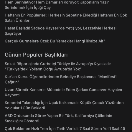
Hem Serinletiyor Hem Damarları Koruyor: Japonların Yazın
Serinlemek İçin İçtiği Çay
Haftanın En Popülerleri: Herkesin Sepetine Eklediği Haftanın En Çok
Satan Ürünleri
Hasat Başladı! Sadece Kayseri’de Yetişiyor, Lezzetiyle Herkesi
Şaşırtıyor
Gerçek Gurmelere Özel: Bu Yemekler Hangi İlimize Ait?
Günün Popüler Başlıkları
Sokak Röportajında Gurbetçi Türkiye ile Avrupa'yı Kıyasladı:
"Türkiye’deki Yolların Çoğu Avrupa’da Yok"
Kur'an Kursu Öğrencilerinden Belediye Başkanına: "Manifest’i
Çağırın"
Uzun Süredir Kanserle Mücadele Eden Şarkıcı Cansever Hayatını
Kaybetti
Kemerini Takmadığı İçin Uçak Kalkamadı: Küçük Çocuk Yüzünden
Yolcular 1 Gün Bekledi
ABD Ordusunda Görev Yapan Bir Türk, Kaliforniya Çöllerinin
Sıcaklığını Gösterdi
Çok Beklenen Hızlı Tren İçin Tarih Verildi: 7 Saat Süren Yol 1 Saat 45