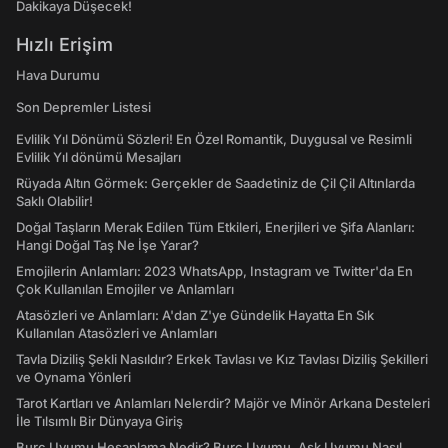
Dakikaya Düşecek!
Hızlı Erişim
Hava Durumu
Son Depremler Listesi
Evlilik Yıl Dönümü Sözleri! En Özel Romantik, Duygusal ve Resimli
Evlilik Yıl dönümü Mesajları
Rüyada Altın Görmek: Gerçekler de Saadetiniz de Çil Çil Altınlarda
Saklı Olabilir!
Doğal Taşların Merak Edilen Tüm Etkileri, Enerjileri ve Şifa Alanları:
Hangi Doğal Taş Ne İşe Yarar?
Emojilerin Anlamları: 2023 WhatsApp, Instagram ve Twitter'da En
Çok Kullanılan Emojiler ve Anlamları
Atasözleri ve Anlamları: A'dan Z'ye Gündelik Hayatta En Sık
Kullanılan Atasözleri ve Anlamları
Tavla Diziliş Şekli Nasıldır? Erkek Tavlası ve Kız Tavlası Diziliş Şekilleri
ve Oynama Yönleri
Tarot Kartları ve Anlamları Nelerdir? Majör ve Minör Arkana Desteleri
İle Tılsımlı Bir Dünyaya Giriş
Burç Uyumu Hesaplama Nedir? Burç Uyumu, Aşk Uyumu Nasıl