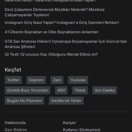
İdeal Kilo Nedir? İdeal Kilo Hesaplama Nasıl Yapılır?
Ders Çalışırken Dinlenecek Müzikler Nelerdir? Müziksiz
Çalışamayanlar Toplanın!
Instagram Giriş Nasıl Yapılır? Instagram'a Giriş İşlemleri Rehberi
41 Ülkenin Bayrakları ve Ülke Bayraklarının Anlamları
GTA San Andreas Hileleri! Oynamaya Doyamayanlar İçin Güncel San
Andreas Şifreleri
IQ Testi: IQ'unuzun Kaç Olduğunu Merak Ettiniz mi?
Keşfet
Twitter
Deprem
Zam
Youtube
Günlük Burç Yorumları
A101
Tiktok
Son Dakika
Bugün Ne Pişirsem
Gezilecek Yerler
Hakkımızda
Kariyer
Geri Bildirim
Kullanıcı Sözleşmesi