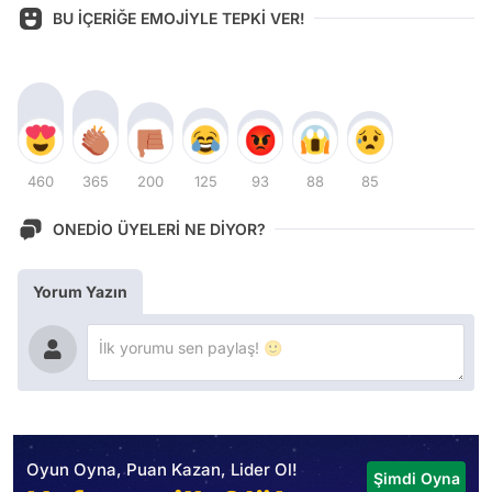
BU İÇERİĞE EMOJİYLE TEPKİ VER!
460
365
200
125
93
88
85
ONEDİO ÜYELERİ NE DİYOR?
Yorum Yazın
Oyun Oyna, Puan Kazan, Lider Ol!
Şimdi Oyna