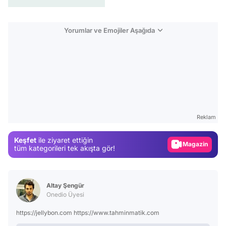
Yorumlar ve Emojiler Aşağıda
Video
Test
Gündem
Reklam
Magazin
Keşfet
ile ziyaret ettiğin
Video
tüm kategorileri tek akışta gör!
Test
Altay Şengür
Onedio Üyesi
https://jellybon.com https://www.tahminmatik.com