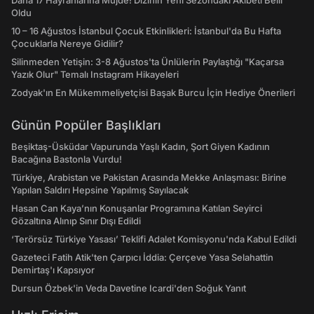
Daha 17 Hayranlarına Müjde! Dizinin Yeni Sezondaki Akıbeti Belli
Oldu
10 – 16 Ağustos İstanbul Çocuk Etkinlikleri: İstanbul'da Bu Hafta
Çocuklarla Nereye Gidilir?
Silinmeden Yetişin: 3-8 Ağustos'ta Ünlülerin Paylaştığı "Kaçarsa
Yazık Olur" Temalı Instagram Hikayeleri
Zodyak'ın En Mükemmeliyetçisi Başak Burcu İçin Hediye Önerileri
Günün Popüler Başlıkları
Beşiktaş-Üsküdar Vapurunda Yaşlı Kadın, Şort Giyen Kadının
Bacağına Bastonla Vurdu!
Türkiye, Arabistan ve Pakistan Arasında Mekke Anlaşması: Birine
Yapılan Saldırı Hepsine Yapılmış Sayılacak
Hasan Can Kaya’nın Konuşanlar Programına Katılan Seyirci
Gözaltına Alınıp Sınır Dışı Edildi
‘Terörsüz Türkiye Yasası’ Teklifi Adalet Komisyonu'nda Kabul Edildi
Gazeteci Fatih Atik'ten Çarpıcı İddia: Çerçeve Yasa Selahattin
Demirtaş'ı Kapsıyor
Dursun Özbek'in Veda Davetine Icardi'den Soğuk Yanıt