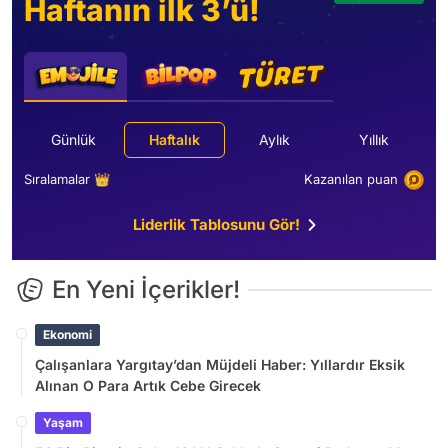
Haftanın ilk 3’ü!
Günlük
Haftalık
Aylık
Yıllık
Sıralamalar 👑
Kazanılan puan
Liderlik Tablosunu Gör!
En Yeni İçerikler!
Ekonomi
Çalışanlara Yargıtay’dan Müjdeli Haber: Yıllardır Eksik
Alınan O Para Artık Cebe Girecek
Yaşam