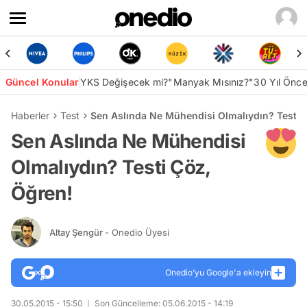
Güncel Konular
YKS Değişecek mi?
"Manyak Mısınız?"
30 Yıl Önc
Haberler
Test
Sen Aslında Ne Mühendisi Olmalıydın? Testi 
Sen Aslında Ne Mühendisi
Olmalıydın? Testi Çöz,
Öğren!
Altay Şengür
- Onedio Üyesi
Onedio’yu Google'a ekleyin
30.05.2015 - 15:50
Son Güncelleme: 05.06.2015 - 14:19