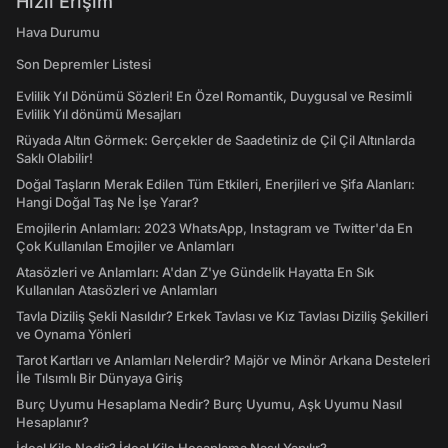
Hızlı Erişim
Hava Durumu
Son Depremler Listesi
Evlilik Yıl Dönümü Sözleri! En Özel Romantik, Duygusal ve Resimli
Evlilik Yıl dönümü Mesajları
Rüyada Altın Görmek: Gerçekler de Saadetiniz de Çil Çil Altınlarda
Saklı Olabilir!
Doğal Taşların Merak Edilen Tüm Etkileri, Enerjileri ve Şifa Alanları:
Hangi Doğal Taş Ne İşe Yarar?
Emojilerin Anlamları: 2023 WhatsApp, Instagram ve Twitter'da En
Çok Kullanılan Emojiler ve Anlamları
Atasözleri ve Anlamları: A'dan Z'ye Gündelik Hayatta En Sık
Kullanılan Atasözleri ve Anlamları
Tavla Diziliş Şekli Nasıldır? Erkek Tavlası ve Kız Tavlası Diziliş Şekilleri
ve Oynama Yönleri
Tarot Kartları ve Anlamları Nelerdir? Majör ve Minör Arkana Desteleri
İle Tılsımlı Bir Dünyaya Giriş
Burç Uyumu Hesaplama Nedir? Burç Uyumu, Aşk Uyumu Nasıl
Hesaplanır?