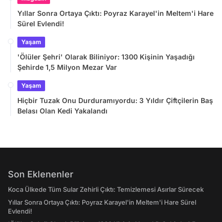
Yıllar Sonra Ortaya Çıktı: Poyraz Karayel'in Meltem'i Hare
Sürel Evlendi!
Yaşam
'Ölüler Şehri' Olarak Biliniyor: 1300 Kişinin Yaşadığı
Şehirde 1,5 Milyon Mezar Var
Yaşam
Hiçbir Tuzak Onu Durduramıyordu: 3 Yıldır Çiftçilerin Baş
Belası Olan Kedi Yakalandı
Son Eklenenler
Koca Ülkede Tüm Sular Zehirli Çıktı: Temizlemesi Asırlar Sürecek
Yıllar Sonra Ortaya Çıktı: Poyraz Karayel'in Meltem'i Hare Sürel
Evlendi!