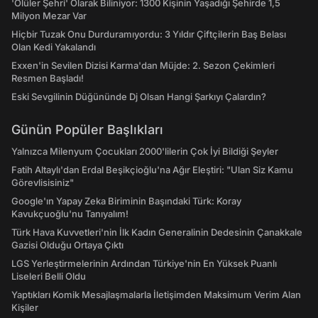
'Ölüler Şehri' Olarak Biliniyor: 1300 Kişinin Yaşadığı Şehirde 1,5
Milyon Mezar Var
Hiçbir Tuzak Onu Durduramıyordu: 3 Yıldır Çiftçilerin Baş Belası
Olan Kedi Yakalandı
Exxen'in Sevilen Dizisi Karma'dan Müjde: 2. Sezon Çekimleri
Resmen Başladı!
Eski Sevgilinin Düğününde Dj Olsan Hangi Şarkıyı Çalardın?
Günün Popüler Başlıkları
Yalnızca Milenyum Çocukları 2000'lilerin Çok İyi Bildiği Şeyler
Fatih Altaylı'dan Erdal Beşikçioğlu'na Ağır Eleştiri: "Ulan Siz Kamu
Görevlisisiniz"
Google'ın Yapay Zeka Biriminin Başındaki Türk: Koray
Kavukçuoğlu'nu Tanıyalım!
Türk Hava Kuvvetleri'nin İlk Kadın Generalinin Dedesinin Çanakkale
Gazisi Olduğu Ortaya Çıktı
LGS Yerleştirmelerinin Ardından Türkiye'nin En Yüksek Puanlı
Liseleri Belli Oldu
Yaptıkları Komik Mesajlaşmalarla İletişimden Maksimum Verim Alan
Kişiler