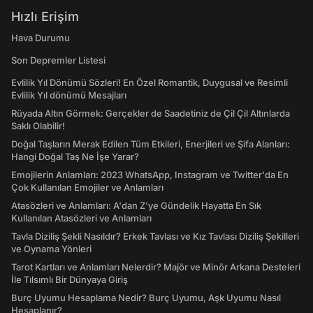
Hızlı Erişim
Hava Durumu
Son Depremler Listesi
Evlilik Yıl Dönümü Sözleri! En Özel Romantik, Duygusal ve Resimli
Evlilik Yıl dönümü Mesajları
Rüyada Altın Görmek: Gerçekler de Saadetiniz de Çil Çil Altınlarda
Saklı Olabilir!
Doğal Taşların Merak Edilen Tüm Etkileri, Enerjileri ve Şifa Alanları:
Hangi Doğal Taş Ne İşe Yarar?
Emojilerin Anlamları: 2023 WhatsApp, Instagram ve Twitter'da En
Çok Kullanılan Emojiler ve Anlamları
Atasözleri ve Anlamları: A'dan Z'ye Gündelik Hayatta En Sık
Kullanılan Atasözleri ve Anlamları
Tavla Diziliş Şekli Nasıldır? Erkek Tavlası ve Kız Tavlası Diziliş Şekilleri
ve Oynama Yönleri
Tarot Kartları ve Anlamları Nelerdir? Majör ve Minör Arkana Desteleri
İle Tılsımlı Bir Dünyaya Giriş
Burç Uyumu Hesaplama Nedir? Burç Uyumu, Aşk Uyumu Nasıl
Hesaplanır?