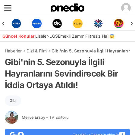
Güncel Konular
Liseler-LGS
Emekli Zammı
Filtresiz Hali😱
Haberler
Dizi & Film
Gibi'nin 5. Sezonuyla İlgili Hayranlarını 
Gibi'nin 5. Sezonuyla İlgili
Hayranlarını Sevindirecek Bir
İddia Ortaya Atıldı!
Gibi
Merve Ersoy
- TV Editörü
Onedio’yu Google'a ekleyin