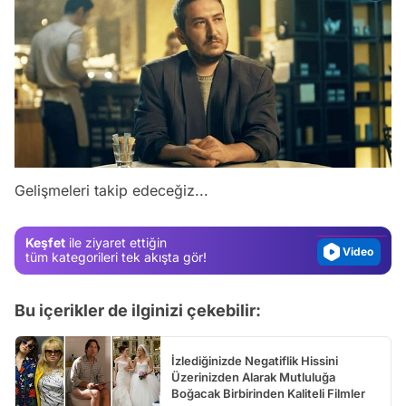
Video
Test
Gelişmeleri takip edeceğiz...
Gündem
Magazin
Keşfet
ile ziyaret ettiğin
Video
tüm kategorileri tek akışta gör!
Test
Bu içerikler de ilginizi çekebilir:
İzlediğinizde Negatiflik Hissini
Üzerinizden Alarak Mutluluğa
Boğacak Birbirinden Kaliteli Filmler