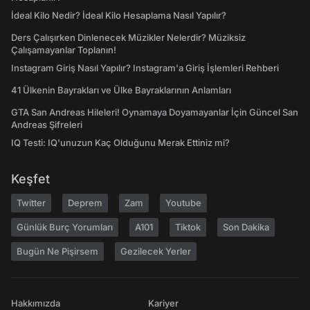
İdeal Kilo Nedir? İdeal Kilo Hesaplama Nasıl Yapılır?
Ders Çalışırken Dinlenecek Müzikler Nelerdir? Müziksiz
Çalışamayanlar Toplanın!
Instagram Giriş Nasıl Yapılır? Instagram'a Giriş İşlemleri Rehberi
41 Ülkenin Bayrakları ve Ülke Bayraklarının Anlamları
GTA San Andreas Hileleri! Oynamaya Doyamayanlar İçin Güncel San
Andreas Şifreleri
IQ Testi: IQ'unuzun Kaç Olduğunu Merak Ettiniz mi?
Keşfet
Twitter
Deprem
Zam
Youtube
Günlük Burç Yorumları
A101
Tiktok
Son Dakika
Bugün Ne Pişirsem
Gezilecek Yerler
Hakkımızda
Kariyer