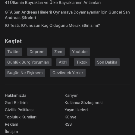
41 Ülkenin Bayrakları ve Ülke Bayraklarının Anlamları
GTA San Andreas Hileleri! Oynamaya Doyamayanlar İçin Güncel San
Andreas Şifreleri
IQ Testi: IQ'unuzun Kaç Olduğunu Merak Ettiniz mi?
Keşfet
Twitter
Deprem
Zam
Youtube
Günlük Burç Yorumları
A101
Tiktok
Son Dakika
Bugün Ne Pişirsem
Gezilecek Yerler
Hakkımızda
Kariyer
Geri Bildirim
Kullanıcı Sözleşmesi
Gizlilik Politikası
Yayın İlkeleri
Topluluk Kuralları
Künye
Reklam
RSS
İletişim