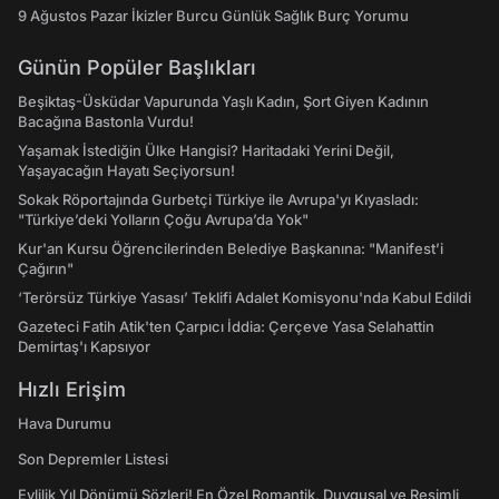
9 Ağustos Pazar İkizler Burcu Günlük Sağlık Burç Yorumu
Günün Popüler Başlıkları
Beşiktaş-Üsküdar Vapurunda Yaşlı Kadın, Şort Giyen Kadının
Bacağına Bastonla Vurdu!
Yaşamak İstediğin Ülke Hangisi? Haritadaki Yerini Değil,
Yaşayacağın Hayatı Seçiyorsun!
Sokak Röportajında Gurbetçi Türkiye ile Avrupa'yı Kıyasladı:
"Türkiye’deki Yolların Çoğu Avrupa’da Yok"
Kur'an Kursu Öğrencilerinden Belediye Başkanına: "Manifest’i
Çağırın"
‘Terörsüz Türkiye Yasası’ Teklifi Adalet Komisyonu'nda Kabul Edildi
Gazeteci Fatih Atik'ten Çarpıcı İddia: Çerçeve Yasa Selahattin
Demirtaş'ı Kapsıyor
Hızlı Erişim
Hava Durumu
Son Depremler Listesi
Evlilik Yıl Dönümü Sözleri! En Özel Romantik, Duygusal ve Resimli