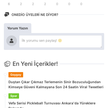
6
2
2
2
0
0
0
ONEDİO ÜYELERİ NE DİYOR?
Yorum Yazın
En Yeni İçerikler!
Goygoy
Duştan Çıkar Çıkmaz Terlemenin Sinir Bozuculuğundan
Kimseye Güveni Kalmayana Son 24 Saatin Viral Tweetleri
Spor
Vefa Serisi Pickleball Turnuvası Ankara'da Yüreklere