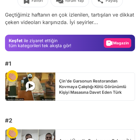
Favori
Yorum Yap
Paylaş
Video
Geçtiğimiz haftanın en çok izlenilen, tartışılan ve dikkat
çeken videoları karşınızda. İyi seyirler...
Test
Gündem
Keşfet
ile ziyaret ettiğin
Magazin
tüm kategorileri tek akışta gör!
Video
#1
Test
Çin'de Garsonun Restorandan
Kovmaya Çalıştığı Kötü Görünümlü
Kişiyi Masasına Davet Eden Türk
#2