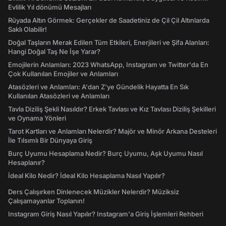
Evlilik Yıl dönümü Mesajları
Rüyada Altın Görmek: Gerçekler de Saadetiniz de Çil Çil Altınlarda
Saklı Olabilir!
Doğal Taşların Merak Edilen Tüm Etkileri, Enerjileri ve Şifa Alanları:
Hangi Doğal Taş Ne İşe Yarar?
Emojilerin Anlamları: 2023 WhatsApp, Instagram ve Twitter'da En
Çok Kullanılan Emojiler ve Anlamları
Atasözleri ve Anlamları: A'dan Z'ye Gündelik Hayatta En Sık
Kullanılan Atasözleri ve Anlamları
Tavla Diziliş Şekli Nasıldır? Erkek Tavlası ve Kız Tavlası Diziliş Şekilleri
ve Oynama Yönleri
Tarot Kartları ve Anlamları Nelerdir? Majör ve Minör Arkana Desteleri
İle Tılsımlı Bir Dünyaya Giriş
Burç Uyumu Hesaplama Nedir? Burç Uyumu, Aşk Uyumu Nasıl
Hesaplanır?
İdeal Kilo Nedir? İdeal Kilo Hesaplama Nasıl Yapılır?
Ders Çalışırken Dinlenecek Müzikler Nelerdir? Müziksiz
Çalışamayanlar Toplanın!
Instagram Giriş Nasıl Yapılır? Instagram'a Giriş İşlemleri Rehberi