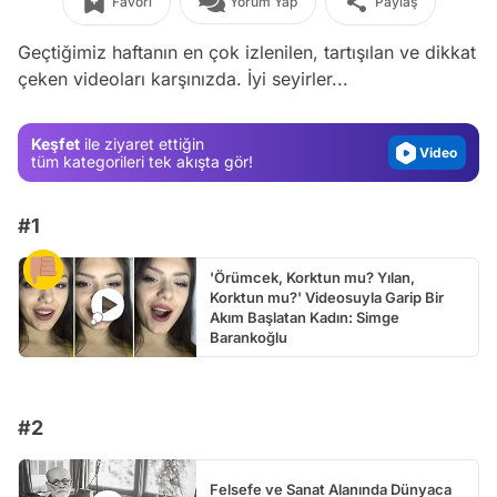
Favori
Yorum Yap
Paylaş
Video
Test
Geçtiğimiz haftanın en çok izlenilen, tartışılan ve dikkat
çeken videoları karşınızda. İyi seyirler...
Gündem
Magazin
Keşfet
ile ziyaret ettiğin
Video
tüm kategorileri tek akışta gör!
Test
#1
'Örümcek, Korktun mu? Yılan,
Korktun mu?' Videosuyla Garip Bir
Akım Başlatan Kadın: Simge
Barankoğlu
#2
Felsefe ve Sanat Alanında Dünyaca