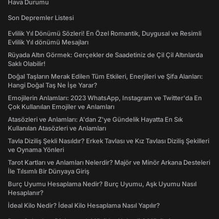
Hava Durumu
Son Depremler Listesi
Evlilik Yıl Dönümü Sözleri! En Özel Romantik, Duygusal ve Resimli
Evlilik Yıl dönümü Mesajları
Rüyada Altın Görmek: Gerçekler de Saadetiniz de Çil Çil Altınlarda
Saklı Olabilir!
Doğal Taşların Merak Edilen Tüm Etkileri, Enerjileri ve Şifa Alanları:
Hangi Doğal Taş Ne İşe Yarar?
Emojilerin Anlamları: 2023 WhatsApp, Instagram ve Twitter'da En
Çok Kullanılan Emojiler ve Anlamları
Atasözleri ve Anlamları: A'dan Z'ye Gündelik Hayatta En Sık
Kullanılan Atasözleri ve Anlamları
Tavla Diziliş Şekli Nasıldır? Erkek Tavlası ve Kız Tavlası Diziliş Şekilleri
ve Oynama Yönleri
Tarot Kartları ve Anlamları Nelerdir? Majör ve Minör Arkana Desteleri
İle Tılsımlı Bir Dünyaya Giriş
Burç Uyumu Hesaplama Nedir? Burç Uyumu, Aşk Uyumu Nasıl
Hesaplanır?
İdeal Kilo Nedir? İdeal Kilo Hesaplama Nasıl Yapılır?