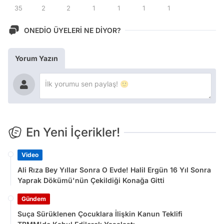
35
2
2
1
1
1
1
ONEDİO ÜYELERİ NE DİYOR?
Yorum Yazın
En Yeni İçerikler!
Video
Ali Rıza Bey Yıllar Sonra O Evde! Halil Ergün 16 Yıl Sonra
Yaprak Dökümü'nün Çekildiği Konağa Gitti
Gündem
Suça Sürüklenen Çocuklara İlişkin Kanun Teklifi