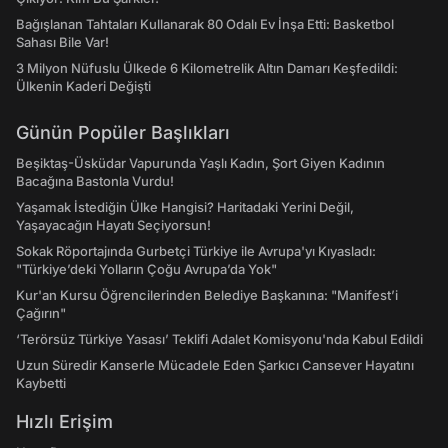
Bağışlanan Tahtaları Kullanarak 80 Odalı Ev İnşa Etti: Basketbol
Sahası Bile Var!
3 Milyon Nüfuslu Ülkede 6 Kilometrelik Altın Damarı Keşfedildi:
Ülkenin Kaderi Değişti
Günün Popüler Başlıkları
Beşiktaş-Üsküdar Vapurunda Yaşlı Kadın, Şort Giyen Kadının
Bacağına Bastonla Vurdu!
Yaşamak İstediğin Ülke Hangisi? Haritadaki Yerini Değil,
Yaşayacağın Hayatı Seçiyorsun!
Sokak Röportajında Gurbetçi Türkiye ile Avrupa'yı Kıyasladı:
"Türkiye’deki Yolların Çoğu Avrupa’da Yok"
Kur'an Kursu Öğrencilerinden Belediye Başkanına: "Manifest’i
Çağırın"
‘Terörsüz Türkiye Yasası’ Teklifi Adalet Komisyonu'nda Kabul Edildi
Uzun Süredir Kanserle Mücadele Eden Şarkıcı Cansever Hayatını
Kaybetti
Hızlı Erişim