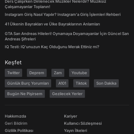
Ders Çalışırken Dinlenecek Müzikler Nelerdir? Müziksiz
Çalışamayanlar Toplanın!
Instagram Giriş Nasıl Yapılır? Instagram'a Giriş İşlemleri Rehberi
41 Ülkenin Bayrakları ve Ülke Bayraklarının Anlamları
GTA San Andreas Hileleri! Oynamaya Doyamayanlar İçin Güncel San
Andreas Şifreleri
IQ Testi: IQ'unuzun Kaç Olduğunu Merak Ettiniz mi?
Keşfet
Twitter
Deprem
Zam
Youtube
Günlük Burç Yorumları
A101
Tiktok
Son Dakika
Bugün Ne Pişirsem
Gezilecek Yerler
Hakkımızda
Kariyer
Geri Bildirim
Kullanıcı Sözleşmesi
Gizlilik Politikası
Yayın İlkeleri