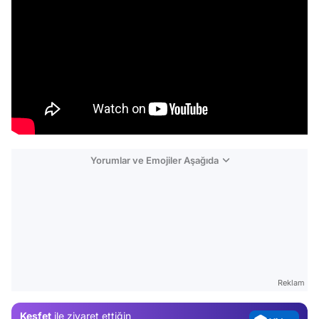
Yorumlar ve Emojiler Aşağıda
Video
Test
Gündem
Reklam
Magazin
Keşfet
ile ziyaret ettiğin