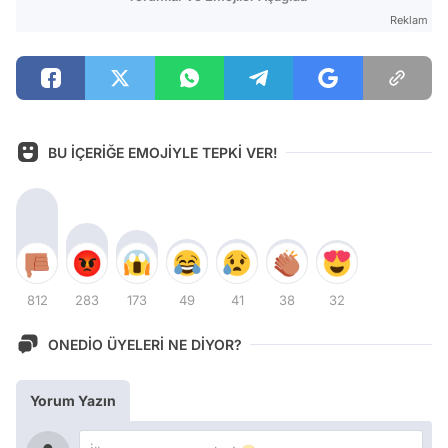
Reklam
BU İÇERİĞE EMOJİYLE TEPKİ VER!
812
283
173
49
41
38
32
ONEDİO ÜYELERİ NE DİYOR?
Yorum Yazın