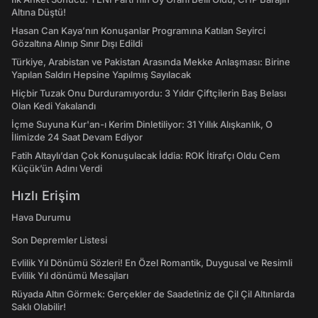
Altına Düştü!
Hasan Can Kaya’nın Konuşanlar Programına Katılan Seyirci
Gözaltına Alınıp Sınır Dışı Edildi
Türkiye, Arabistan ve Pakistan Arasında Mekke Anlaşması: Birine
Yapılan Saldırı Hepsine Yapılmış Sayılacak
Hiçbir Tuzak Onu Durduramıyordu: 3 Yıldır Çiftçilerin Baş Belası
Olan Kedi Yakalandı
İçme Suyuna Kur'an-ı Kerim Dinletiliyor: 31 Yıllık Alışkanlık, O
İlimizde 24 Saat Devam Ediyor
Fatih Altaylı’dan Çok Konuşulacak İddia: ROK İtirafçı Oldu Cem
Küçük’ün Adını Verdi
Hızlı Erişim
Hava Durumu
Son Depremler Listesi
Evlilik Yıl Dönümü Sözleri! En Özel Romantik, Duygusal ve Resimli
Evlilik Yıl dönümü Mesajları
Rüyada Altın Görmek: Gerçekler de Saadetiniz de Çil Çil Altınlarda
Saklı Olabilir!