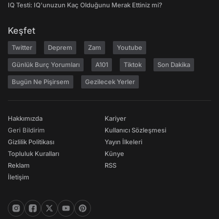
IQ Testi: IQ'unuzun Kaç Olduğunu Merak Ettiniz mi?
Keşfet
Twitter
Deprem
Zam
Youtube
Günlük Burç Yorumları
A101
Tiktok
Son Dakika
Bugün Ne Pişirsem
Gezilecek Yerler
Hakkımızda
Kariyer
Geri Bildirim
Kullanıcı Sözleşmesi
Gizlilik Politikası
Yayın İlkeleri
Topluluk Kuralları
Künye
Reklam
RSS
İletişim