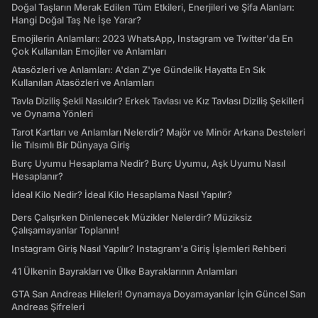
Doğal Taşların Merak Edilen Tüm Etkileri, Enerjileri ve Şifa Alanları:
Hangi Doğal Taş Ne İşe Yarar?
Emojilerin Anlamları: 2023 WhatsApp, Instagram ve Twitter'da En
Çok Kullanılan Emojiler ve Anlamları
Atasözleri ve Anlamları: A'dan Z'ye Gündelik Hayatta En Sık
Kullanılan Atasözleri ve Anlamları
Tavla Diziliş Şekli Nasıldır? Erkek Tavlası ve Kız Tavlası Diziliş Şekilleri
ve Oynama Yönleri
Tarot Kartları ve Anlamları Nelerdir? Majör ve Minör Arkana Desteleri
İle Tılsımlı Bir Dünyaya Giriş
Burç Uyumu Hesaplama Nedir? Burç Uyumu, Aşk Uyumu Nasıl
Hesaplanır?
İdeal Kilo Nedir? İdeal Kilo Hesaplama Nasıl Yapılır?
Ders Çalışırken Dinlenecek Müzikler Nelerdir? Müziksiz
Çalışamayanlar Toplanın!
Instagram Giriş Nasıl Yapılır? Instagram'a Giriş İşlemleri Rehberi
41 Ülkenin Bayrakları ve Ülke Bayraklarının Anlamları
GTA San Andreas Hileleri! Oynamaya Doyamayanlar İçin Güncel San
Andreas Şifreleri