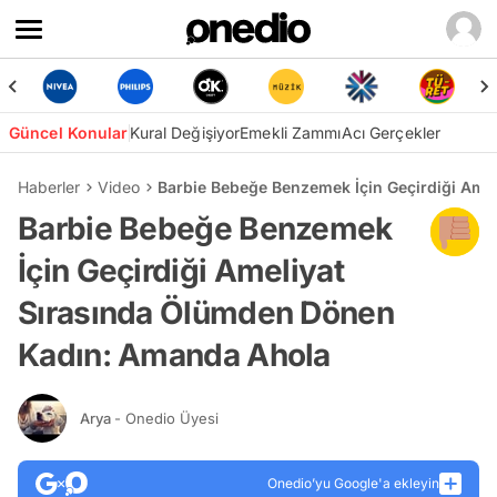
Güncel Konular
Kural Değişiyor
Emekli Zammı
Acı Gerçekler
Haberler
Video
Barbie Bebeğe Benzemek İçin Geçirdiği Ame
Barbie Bebeğe Benzemek
İçin Geçirdiği Ameliyat
Sırasında Ölümden Dönen
Kadın: Amanda Ahola
Arya
- Onedio Üyesi
Onedio’yu Google'a ekleyin