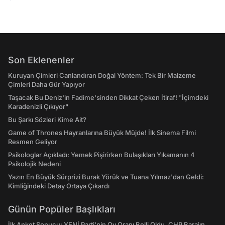
Son Eklenenler
Kuruyan Çimleri Canlandıran Doğal Yöntem: Tek Bir Malzeme
Çimleri Daha Gür Yapıyor
Taşacak Bu Deniz'in Fadime'sinden Dikkat Çeken İtiraf! "İçimdeki
Karadenizli Çıkıyor"
Bu Şarkı Sözleri Kime Ait?
Game of Thrones Hayranlarına Büyük Müjde! İlk Sinema Filmi
Resmen Geliyor
Psikologlar Açıkladı: Yemek Pişirirken Bulaşıkları Yıkamanın 4
Psikolojik Nedeni
Yazın En Büyük Sürprizi Burak Yörük ve Tuana Yılmaz'dan Geldi:
Kimliğindeki Detay Ortaya Çıkardı
Günün Popüler Başlıkları
İlk Anket Sonucu: YENİ Parti'nin Oy Oranı Belli Oldu, CHP Barajın