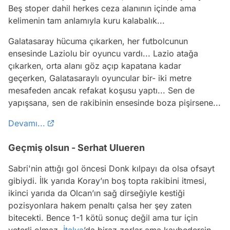
Beş stoper dahil herkes ceza alanının içinde ama
kelimenin tam anlamıyla kuru kalabalık...
Galatasaray hücuma çıkarken, her futbolcunun
ensesinde Laziolu bir oyuncu vardı... Lazio atağa
çıkarken, orta alanı göz açıp kapatana kadar
geçerken, Galatasaraylı oyuncular bir- iki metre
mesafeden ancak refakat koşusu yaptı... Sen de
yapışsana, sen de rakibinin ensesinde boza pişirsene...
Devamı...
Geçmiş olsun - Serhat Ulueren
Sabri'nin attığı gol öncesi Donk kılpayı da olsa ofsayt
gibiydi. İlk yarıda Koray’ın boş topta rakibini itmesi,
ikinci yarıda da Olcan’ın sağ dirseğiyle kestiği
pozisyonlara hakem penaltı çalsa her şey zaten
bitecekti. Bence 1-1 kötü sonuç değil ama tur için