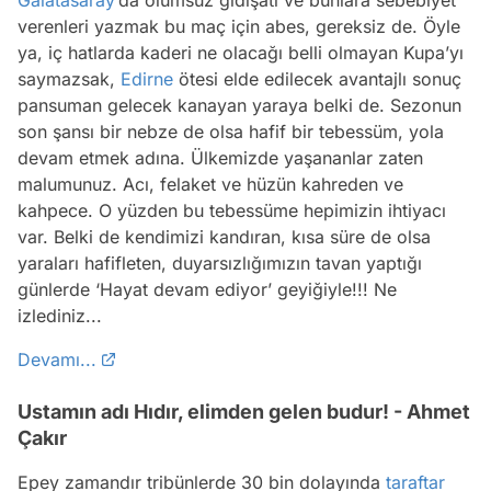
Galatasaray
’da olumsuz gidişatı ve bunlara sebebiyet
verenleri yazmak bu maç için abes, gereksiz de. Öyle
ya, iç hatlarda kaderi ne olacağı belli olmayan Kupa’yı
saymazsak,
Edirne
ötesi elde edilecek avantajlı sonuç
pansuman gelecek kanayan yaraya belki de. Sezonun
son şansı bir nebze de olsa hafif bir tebessüm, yola
devam etmek adına. Ülkemizde yaşananlar zaten
malumunuz. Acı, felaket ve hüzün kahreden ve
kahpece. O yüzden bu tebessüme hepimizin ihtiyacı
var. Belki de kendimizi kandıran, kısa süre de olsa
yaraları hafifleten, duyarsızlığımızın tavan yaptığı
günlerde ‘Hayat devam ediyor’ geyiğiyle!!! Ne
izlediniz...
Devamı...
Ustamın adı Hıdır, elimden gelen budur! - Ahmet
Çakır
Epey zamandır tribünlerde 30 bin dolayında
taraftar