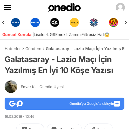
Güncel Konular
Liseler-LGS
Emekli Zammı
Filtresiz Hali😱
Haberler
Gündem
Galatasaray - Lazio Maçı İçin Yazılmış En 
Galatasaray - Lazio Maçı İçin
Yazılmış En İyi 10 Köşe Yazısı
Enver K.
- Onedio Üyesi
Onedio’yu Google'a ekleyin
19.02.2016 - 10:46