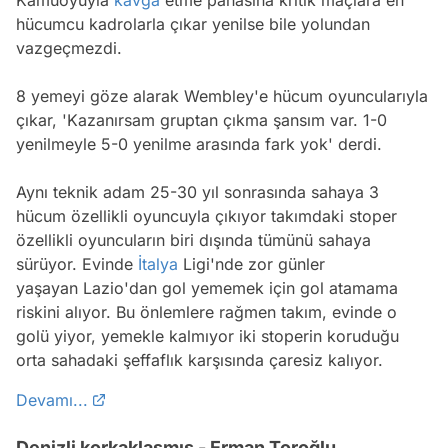
Kamuoyuyla
kavga
etme pahasına kritik maçlara en
hücumcu kadrolarla çıkar yenilse bile yolundan
vazgeçmezdi.
8 yemeyi göze alarak Wembley'e hücum oyuncularıyla
çıkar, 'Kazanırsam gruptan çıkma şansım var. 1-0
yenilmeyle 5-0 yenilme arasında fark yok' derdi.
Aynı teknik adam 25-30 yıl sonrasında sahaya 3
hücum özellikli oyuncuyla çıkıyor takımdaki stoper
özellikli oyuncuların biri dışında tümünü sahaya
sürüyor. Evinde
İtalya
Ligi'nde zor günler
yaşayan Lazio'dan gol yememek için gol atamama
riskini alıyor. Bu önlemlere rağmen takım, evinde o
golü yiyor, yemekle kalmıyor iki stoperin koruduğu
orta sahadaki şeffaflık karşısında çaresiz kalıyor.
Devamı...
Denizli korkaklaşmış - Erman Toroğlu