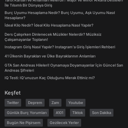
Tarot Kartları ve Anlamları Nelerdir? Majör ve Minör Arkana Desteleri
İle Tılsımlı Bir Dünyaya Giriş
Burç Uyumu Hesaplama Nedir? Burç Uyumu, Aşk Uyumu Nasıl
Hesaplanır?
İdeal Kilo Nedir? İdeal Kilo Hesaplama Nasıl Yapılır?
Ders Çalışırken Dinlenecek Müzikler Nelerdir? Müziksiz
Çalışamayanlar Toplanın!
Instagram Giriş Nasıl Yapılır? Instagram'a Giriş İşlemleri Rehberi
41 Ülkenin Bayrakları ve Ülke Bayraklarının Anlamları
GTA San Andreas Hileleri! Oynamaya Doyamayanlar İçin Güncel San
Andreas Şifreleri
IQ Testi: IQ'unuzun Kaç Olduğunu Merak Ettiniz mi?
Keşfet
Twitter
Deprem
Zam
Youtube
Günlük Burç Yorumları
A101
Tiktok
Son Dakika
Bugün Ne Pişirsem
Gezilecek Yerler