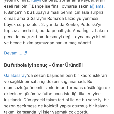
yeterli olmaz.
İtalya
’da biraz zorlar ama kaybedersin,
ezeli rakibin F.Bahçe ise finali oynarsa sakın
ağlama
.
F.Bahçe’nin bu kupayı alması benim için asla sürpriz
olmaz ama G.Saray’ın Roma’da Lazio’yu yenmesi
büyük sürpriz olur. 2. yarıda da Konko, Podolski’yi
topsuz alanda itti, bu da penaltıydı. Ama İngiliz hakem
genelde maçı zırt pırt kesmeyi değil, oynatmayı istedi
ve bence bizim açımızdan harika maç yönetti.
Devamı...
Bu futbola iyi sonuç - Ömer Üründül
Galatasaray
'da sezon başından beri bir kadro istikrarı
ve sağlıklı bir saha içi düzeni sağlanamadı. Bu
olumsuzluğa önemli isimlerin performans düşüklüğü de
eklenince günümüz futbolunun istediği ilkeler iyice
kısıtlandı. Dün geceki takım tertibi ile de bu sene iyi bir
sezon geçirmese de kolektif yapısı oturmuş bir İtalyan
takımı karşısında iyi işler yapmak çok zordu.