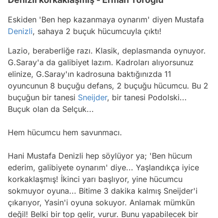
Eskiden 'Ben hep kazanmaya oynarım' diyen Mustafa
Denizli
, sahaya 2 buçuk hücumcuyla çıktı!
Lazio, beraberliğe razı. Klasik, deplasmanda oynuyor.
G.Saray'a da galibiyet lazım. Kadroları alıyorsunuz
elinize, G.Saray'ın kadrosuna baktığınızda 11
oyuncunun 8 buçuğu defans, 2 buçuğu hücumcu. Bu 2
buçuğun bir tanesi
Sneijder
, bir tanesi Podolski...
Buçuk olan da Selçuk...
Hem hücumcu hem savunmacı.
Hani Mustafa Denizli hep söylüyor ya; 'Ben hücum
ederim, galibiyete oynarım' diye... Yaşlandıkça iyice
korkaklaşmış! İkinci yarı başlıyor, yine hücumcu
sokmuyor oyuna... Bitime 3 dakika kalmış Sneijder'i
çıkarıyor, Yasin'i oyuna sokuyor. Anlamak mümkün
değil! Belki bir top gelir, vurur. Bunu yapabilecek bir