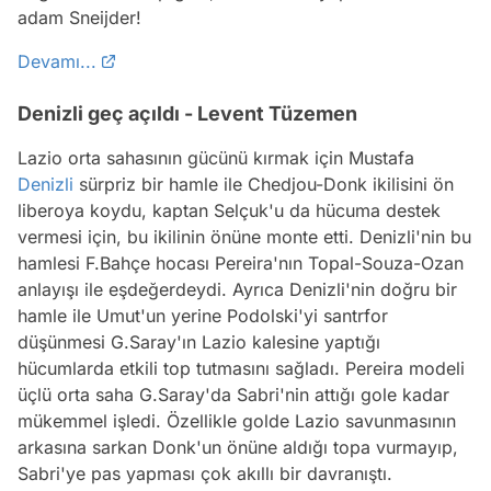
adam Sneijder!
Devamı...
Denizli geç açıldı - Levent Tüzemen
Lazio orta sahasının gücünü kırmak için Mustafa
Denizli
sürpriz bir hamle ile Chedjou-Donk ikilisini ön
liberoya koydu, kaptan Selçuk'u da hücuma destek
vermesi için, bu ikilinin önüne monte etti. Denizli'nin bu
hamlesi F.Bahçe hocası Pereira'nın Topal-Souza-Ozan
anlayışı ile eşdeğerdeydi. Ayrıca Denizli'nin doğru bir
hamle ile Umut'un yerine Podolski'yi santrfor
düşünmesi G.Saray'ın Lazio kalesine yaptığı
hücumlarda etkili top tutmasını sağladı. Pereira modeli
üçlü orta saha G.Saray'da Sabri'nin attığı gole kadar
mükemmel işledi. Özellikle golde Lazio savunmasının
arkasına sarkan Donk'un önüne aldığı topa vurmayıp,
Sabri'ye pas yapması çok akıllı bir davranıştı.