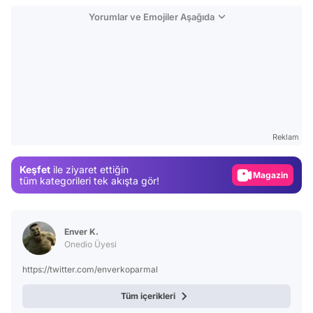
Yorumlar ve Emojiler Aşağıda
Video
Test
Gündem
Reklam
Magazin
Keşfet
ile ziyaret ettiğin
Video
tüm kategorileri tek akışta gör!
Test
Enver K.
Onedio Üyesi
https://twitter.com/enverkoparmal
Tüm içerikleri