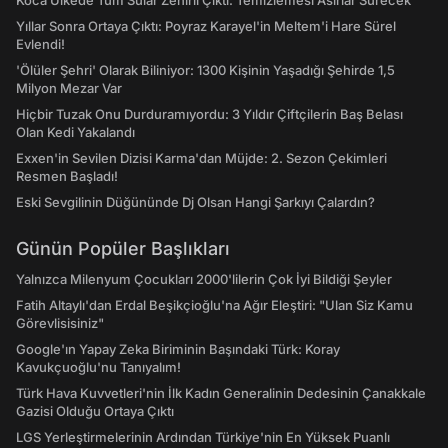
Koca Ülkede Tüm Sular Zehirli Çıktı: Temizlemesi Asırlar Sürecek
Yıllar Sonra Ortaya Çıktı: Poyraz Karayel'in Meltem'i Hare Sürel
Evlendi!
'Ölüler Şehri' Olarak Biliniyor: 1300 Kişinin Yaşadığı Şehirde 1,5
Milyon Mezar Var
Hiçbir Tuzak Onu Durduramıyordu: 3 Yıldır Çiftçilerin Baş Belası
Olan Kedi Yakalandı
Exxen'in Sevilen Dizisi Karma'dan Müjde: 2. Sezon Çekimleri
Resmen Başladı!
Eski Sevgilinin Düğününde Dj Olsan Hangi Şarkıyı Çalardın?
Günün Popüler Başlıkları
Yalnızca Milenyum Çocukları 2000'lilerin Çok İyi Bildiği Şeyler
Fatih Altaylı'dan Erdal Beşikçioğlu'na Ağır Eleştiri: "Ulan Siz Kamu
Görevlisisiniz"
Google'ın Yapay Zeka Biriminin Başındaki Türk: Koray
Kavukçuoğlu'nu Tanıyalım!
Türk Hava Kuvvetleri'nin İlk Kadın Generalinin Dedesinin Çanakkale
Gazisi Olduğu Ortaya Çıktı
LGS Yerleştirmelerinin Ardından Türkiye'nin En Yüksek Puanlı