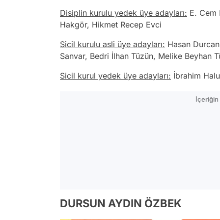
Disiplin kurulu yedek üye adayları:
E. Cem E
Hakgör, Hikmet Recep Evci
Sicil kurulu asli üye adayları:
Hasan Durcan 
Sanvar, Bedri İlhan Tüzün, Melike Beyhan 
Sicil kurul yedek üye adayları:
İbrahim Halu
İçeriği
DURSUN AYDIN ÖZBEK