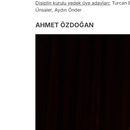
Disiplin kurulu yedek üye adayları:
Turcan B
Ünsaler, Aydın Önder
AHMET ÖZDOĞAN