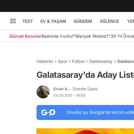
TEST
EV & YAŞAM
GÜNDEM
EĞLENCE
YE
Güncel Konular
Bastonla Vurdu!
"Manyak Mısınız?"
30 Yıl Önc
Haberler
Spor
Futbol
Galatasaray
Galatas
Galatasaray'da Aday List
Enver K.
- Onedio Üyesi
04.05.2015 - 18:09
Onedio’yu Google’da tercih edil