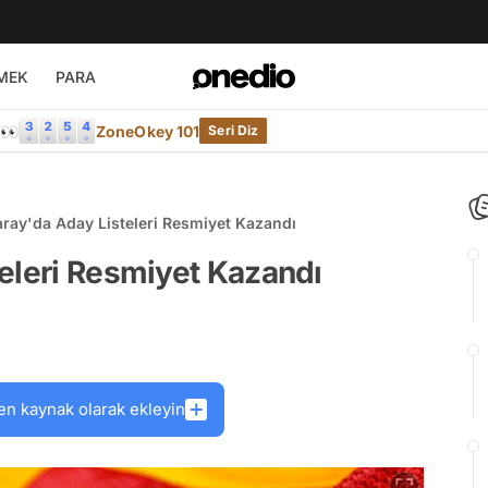
MEK
PARA
e👀
ZoneOkey 101
Seri Diz
aray'da Aday Listeleri Resmiyet Kazandı
eleri Resmiyet Kazandı
en kaynak olarak ekleyin