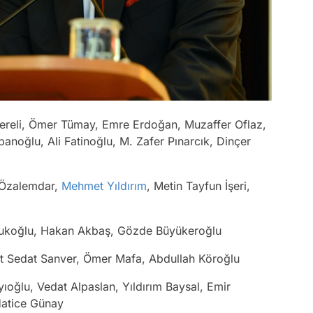
ereli, Ömer Tümay, Emre Erdoğan, Muzaffer Oflaz,
noğlu, Ali Fatinoğlu, M. Zafer Pınarcık, Dinçer
 Özalemdar,
Mehmet Yıldırım
, Metin Tayfun İşeri,
koğlu, Hakan Akbaş, Gözde Büyükeroğlu
Sedat Sanver, Ömer Mafa, Abdullah Köroğlu
oğlu, Vedat Alpaslan, Yıldırım Baysal, Emir
Hatice Günay