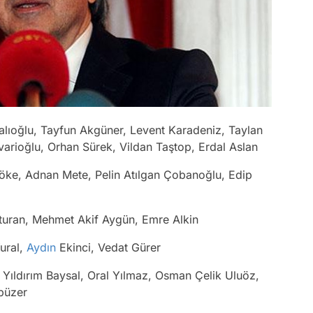
ıoğlu, Tayfun Akgüner, Levent Karadeniz, Taylan
arioğlu, Orhan Sürek, Vildan Taştop, Erdal Aslan
öke, Adnan Mete, Pelin Atılgan Çobanoğlu, Edip
uran, Mehmet Akif Aygün, Emre Alkin
ural,
Aydın
Ekinci, Vedat Gürer
 Yıldırım Baysal, Oral Yılmaz, Osman Çelik Uluöz,
büzer