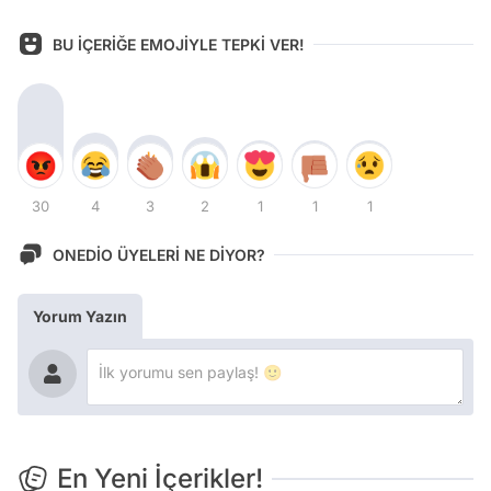
BU İÇERİĞE EMOJİYLE TEPKİ VER!
30
4
3
2
1
1
1
ONEDİO ÜYELERİ NE DİYOR?
Yorum Yazın
En Yeni İçerikler!