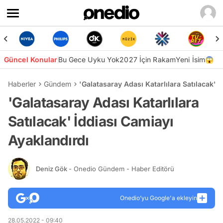
Güncel Konular
Bu Gece Uyku Yok
2027 İçin Rakam
Yeni İsim😱
Haberler
Gündem
'Galatasaray Adası Katarlılara Satılacak' 
'Galatasaray Adası Katarlılara
Satılacak' İddiası Camiayı
Ayaklandırdı
Deniz Gök
- Onedio Gündem - Haber Editörü
Onedio’yu Google'a ekleyin
28.05.2022 - 09:40