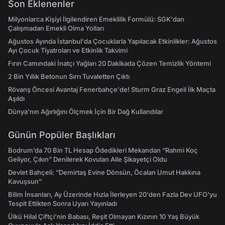
Son Eklenenler
Milyonlarca Kişiyi İlgilendiren Emeklilik Formülü: SGK'dan
Çalışmadan Emekli Olma Yolları
Ağustos Ayında İstanbul'da Çocuklarla Yapılacak Etkinlikler: Ağustos
Ayı Çocuk Tiyatroları ve Etkinlik Takvimi
Fırın Camındaki İnatçı Yağları 20 Dakikada Çözen Temizlik Yöntemi
2 Bin Yıllık Betonun Sırrı Tuvaletten Çıktı
Rövanş Öncesi Avantaj Fenerbahçe'de! Sturm Graz Engeli İlk Maçta
Aşıldı
Dünya’nın Ağırlığını Ölçmek İçin Bir Dağ Kullandılar
Günün Popüler Başlıkları
Bodrum’da 70 Bin TL Hesap Ödedikleri Mekandan “Rahmi Koç
Geliyor, Çıkın” Denilerek Kovulan Aile Şikayetçi Oldu
Devlet Bahçeli: “Demirtaş Evine Dönsün, Öcalan Umut Hakkına
Kavuşsun”
Bilim İnsanları, Ay Üzerinde Hızla İlerleyen 20'den Fazla Dev UFO'yu
Tespit Ettikten Sonra Uyarı Yayınladı
Ülkü Hilal Çiftçi'nin Babası, Reşit Olmayan Kızının 10 Yaş Büyük