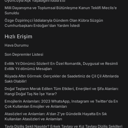
Oyuncuyla Aşk Yaşadığını İddia Etti
Milli Dayanışma ve Toplumsal Bütünleşme Kanun Teklifi Meclis’e
Sunuldu
Özge Özpirinçci İddialarıyla Gündem Olan Kübra Süzgün
Cumhurbaşkanı Erdoğan'dan Yardım İstedi
Hızlı Erişim
Hava Durumu
Son Depremler Listesi
Evlilik Yıl Dönümü Sözleri! En Özel Romantik, Duygusal ve Resimli
Evlilik Yıl dönümü Mesajları
Rüyada Altın Görmek: Gerçekler de Saadetiniz de Çil Çil Altınlarda
Saklı Olabilir!
Doğal Taşların Merak Edilen Tüm Etkileri, Enerjileri ve Şifa Alanları:
Hangi Doğal Taş Ne İşe Yarar?
Emojilerin Anlamları: 2023 WhatsApp, Instagram ve Twitter'da En
Çok Kullanılan Emojiler ve Anlamları
Atasözleri ve Anlamları: A'dan Z'ye Gündelik Hayatta En Sık
Kullanılan Atasözleri ve Anlamları
Tavla Diziliş Şekli Nasıldır? Erkek Tavlası ve Kız Tavlası Diziliş Şekilleri