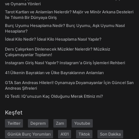
ve Oynama Yönleri
Tarot Kartları ve Anlamları Nelerdir? Majör ve Minör Arkana Desteleri
İle Tılsımlı Bir Dünyaya Giriş
Burç Uyumu Hesaplama Nedir? Burç Uyumu, Aşk Uyumu Nasıl
Hesaplanır?
İdeal Kilo Nedir? İdeal Kilo Hesaplama Nasıl Yapılır?
Ders Çalışırken Dinlenecek Müzikler Nelerdir? Müziksiz
Çalışamayanlar Toplanın!
Instagram Giriş Nasıl Yapılır? Instagram'a Giriş İşlemleri Rehberi
41 Ülkenin Bayrakları ve Ülke Bayraklarının Anlamları
GTA San Andreas Hileleri! Oynamaya Doyamayanlar İçin Güncel San
Andreas Şifreleri
IQ Testi: IQ'unuzun Kaç Olduğunu Merak Ettiniz mi?
Keşfet
Twitter
Deprem
Zam
Youtube
Günlük Burç Yorumları
A101
Tiktok
Son Dakika