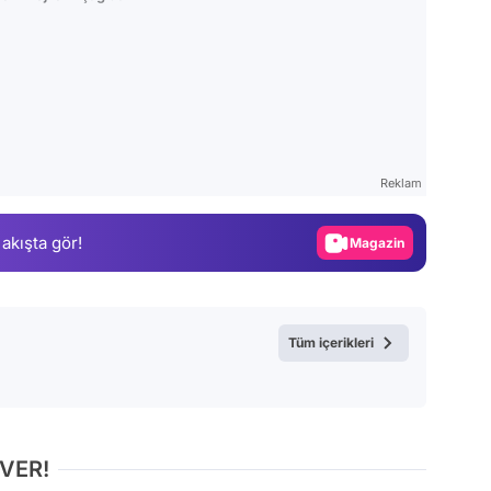
Video
Test
Reklam
Gündem
 akışta gör!
Magazin
Video
Test
Tüm içerikleri
 VER!