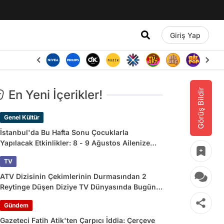
Giriş Yap
Görüş Bildir
En Yeni İçerikler!
Genel Kültür
İstanbul'da Bu Hafta Sonu Çocuklarla
Yapılacak Etkinlikler: 8 - 9 Ağustos Ailenize
Çok İyi Gelecek!
TV
ATV Dizisinin Çekimlerinin Durmasından 2
Reytinge Düşen Diziye TV Dünyasında Bugün
Yaşananlar
Gündem
Gazeteci Fatih Atik'ten Çarpıcı İddia: Çerçeve