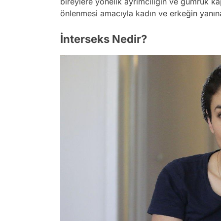
bireylere yönelik ayrımcılığın ve gümrük kap
önlenmesi amacıyla kadın ve erkeğin yanına 
İnterseks Nedir?