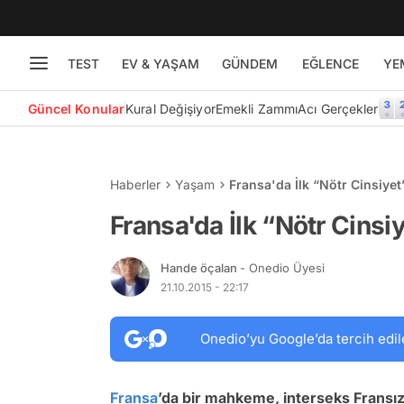
TEST
EV & YAŞAM
GÜNDEM
EĞLENCE
YE
Güncel Konular
Kural Değişiyor
Emekli Zammı
Acı Gerçekler
Haberler
Yaşam
Fransa'da İlk “Nötr Cinsiyet”
Fransa'da İlk “Nötr Cinsiy
Hande öçalan
- Onedio Üyesi
21.10.2015 - 22:17
Onedio’yu Google’da tercih edil
Fransa
’da bir mahkeme, interseks Fransız 