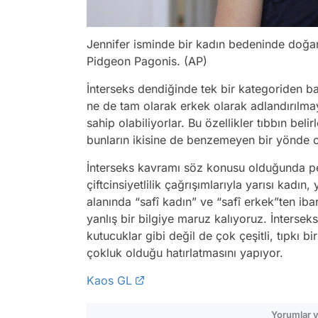
Jennifer isminde bir kadın bedeninde doğan
Pidgeon Pagonis. (AP)
İnterseks dendiğinde tek bir kategoriden ba
ne de tam olarak erkek olarak adlandırılmay
sahip olabiliyorlar. Bu özellikler tıbbın beli
bunların ikisine de benzemeyen bir yönde or
İnterseks kavramı söz konusu olduğunda pe
çiftcinsiyetlilik çağrışımlarıyla yarısı kadın
alanında “safî kadın” ve “safî erkek”ten ibar
yanlış bir bilgiye maruz kalıyoruz. İnterseks
kutucuklar gibi değil de çok çeşitli, tıpkı bi
çokluk olduğu hatırlatmasını yapıyor.
Kaos GL
Yorumlar v