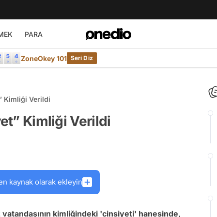
MEK
PARA
ZoneOkey 101
Seri Diz
 Kimliği Verildi
et” Kimliği Verildi
en kaynak olarak ekleyin
vatandaşının kimliğindeki 'cinsiyeti' hanesinde,