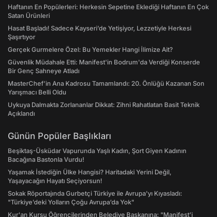
Haftanın En Popülerleri: Herkesin Sepetine Eklediği Haftanın En Çok
Satan Ürünleri
Hasat Başladı! Sadece Kayseri’de Yetişiyor, Lezzetiyle Herkesi
Şaşırtıyor
Gerçek Gurmelere Özel: Bu Yemekler Hangi İlimize Ait?
Güvenlik Müdahale Etti: Manifest'in Bodrum'da Verdiği Konserde
Bir Genç Sahneye Atladı
MasterChef’in Ana Kadrosu Tamamlandı: 20. Önlüğü Kazanan Son
Yarışmacı Belli Oldu
Uykuya Dalmakta Zorlananlar Dikkat: Zihni Rahatlatan Basit Teknik
Açıklandı
Günün Popüler Başlıkları
Beşiktaş-Üsküdar Vapurunda Yaşlı Kadın, Şort Giyen Kadının
Bacağına Bastonla Vurdu!
Yaşamak İstediğin Ülke Hangisi? Haritadaki Yerini Değil,
Yaşayacağın Hayatı Seçiyorsun!
Sokak Röportajında Gurbetçi Türkiye ile Avrupa'yı Kıyasladı:
"Türkiye’deki Yolların Çoğu Avrupa’da Yok"
Kur'an Kursu Öğrencilerinden Belediye Başkanına: "Manifest’i