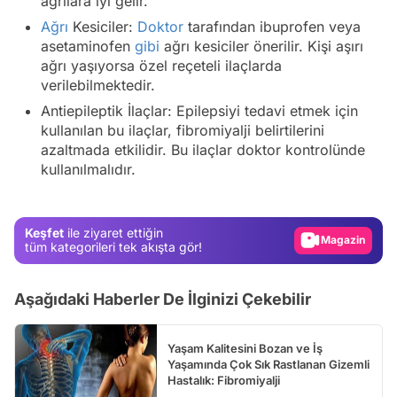
ağrılara iyi gelir.
Ağrı
Kesiciler:
Doktor
tarafından ibuprofen veya
asetaminofen
gibi
ağrı kesiciler önerilir. Kişi aşırı
ağrı yaşıyorsa özel reçeteli ilaçlarda
verilebilmektedir.
Antiepileptik İlaçlar: Epilepsiyi tedavi etmek için
kullanılan bu ilaçlar, fibromiyalji belirtilerini
azaltmada etkilidir. Bu ilaçlar doktor kontrolünde
Video
kullanılmalıdır.
Test
Gündem
Keşfet
ile ziyaret ettiğin
Magazin
tüm kategorileri tek akışta gör!
Video
Aşağıdaki Haberler De İlginizi Çekebilir
Test
Yaşam Kalitesini Bozan ve İş
Yaşamında Çok Sık Rastlanan Gizemli
Hastalık: Fibromiyalji