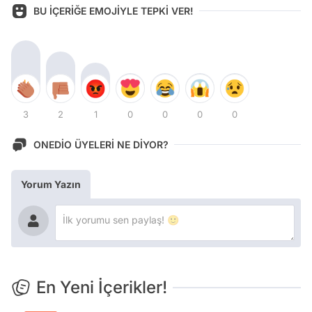
BU İÇERİĞE EMOJİYLE TEPKİ VER!
3
2
1
0
0
0
0
ONEDİO ÜYELERİ NE DİYOR?
Yorum Yazın
En Yeni İçerikler!