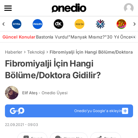
Güncel Konular
Bastonla Vurdu!
"Manyak Mısınız?"
30 Yıl Önce👀
Haberler
Teknoloji
Fibromiyalji İçin Hangi Bölüme/Doktora Gi
Fibromiyalji İçin Hangi
Bölüme/Doktora Gidilir?
Elif Ateş
- Onedio Üyesi
Onedio’yu Google'a ekleyin
22.09.2021 - 09:03