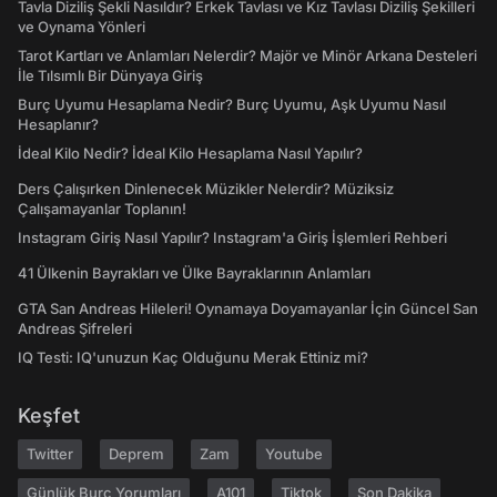
Tavla Diziliş Şekli Nasıldır? Erkek Tavlası ve Kız Tavlası Diziliş Şekilleri
ve Oynama Yönleri
Tarot Kartları ve Anlamları Nelerdir? Majör ve Minör Arkana Desteleri
İle Tılsımlı Bir Dünyaya Giriş
Burç Uyumu Hesaplama Nedir? Burç Uyumu, Aşk Uyumu Nasıl
Hesaplanır?
İdeal Kilo Nedir? İdeal Kilo Hesaplama Nasıl Yapılır?
Ders Çalışırken Dinlenecek Müzikler Nelerdir? Müziksiz
Çalışamayanlar Toplanın!
Instagram Giriş Nasıl Yapılır? Instagram'a Giriş İşlemleri Rehberi
41 Ülkenin Bayrakları ve Ülke Bayraklarının Anlamları
GTA San Andreas Hileleri! Oynamaya Doyamayanlar İçin Güncel San
Andreas Şifreleri
IQ Testi: IQ'unuzun Kaç Olduğunu Merak Ettiniz mi?
Keşfet
Twitter
Deprem
Zam
Youtube
Günlük Burç Yorumları
A101
Tiktok
Son Dakika