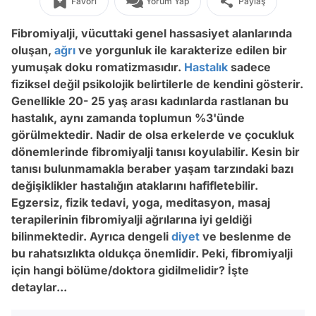
Favori
Yorum Yap
Paylaş
Fibromiyalji, vücuttaki genel hassasiyet alanlarında
oluşan,
ağrı
ve yorgunluk ile karakterize edilen bir
yumuşak doku romatizmasıdır.
Hastalık
sadece
fiziksel değil psikolojik belirtilerle de kendini gösterir.
Genellikle 20- 25 yaş arası kadınlarda rastlanan bu
hastalık, aynı zamanda toplumun %3'ünde
görülmektedir. Nadir de olsa erkelerde ve çocukluk
dönemlerinde fibromiyalji tanısı koyulabilir. Kesin bir
tanısı bulunmamakla beraber yaşam tarzındaki bazı
değişiklikler hastalığın ataklarını hafifletebilir.
Egzersiz, fizik tedavi, yoga, meditasyon, masaj
terapilerinin fibromiyalji ağrılarına iyi geldiği
bilinmektedir. Ayrıca dengeli
diyet
ve beslenme de
bu rahatsızlıkta oldukça önemlidir. Peki, fibromiyalji
için hangi bölüme/doktora gidilmelidir? İşte
detaylar...