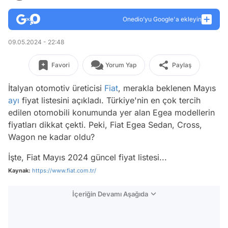
Onedio’yu Google'a ekleyin
09.05.2024 - 22:48
Favori
Yorum Yap
Paylaş
İtalyan otomotiv üreticisi
Fiat
, merakla beklenen Mayıs
ayı
fiyat listesini açıkladı. Türkiye'nin en çok tercih
edilen otomobili konumunda yer alan Egea modellerin
fiyatları dikkat çekti. Peki, Fiat Egea Sedan, Cross,
Wagon ne kadar oldu?
İşte, Fiat Mayıs 2024 güncel fiyat listesi...
Kaynak:
https://www.fiat.com.tr/
İçeriğin Devamı Aşağıda