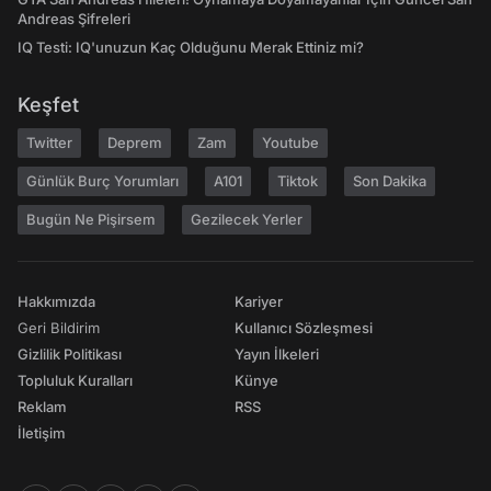
Andreas Şifreleri
IQ Testi: IQ'unuzun Kaç Olduğunu Merak Ettiniz mi?
Keşfet
Twitter
Deprem
Zam
Youtube
Günlük Burç Yorumları
A101
Tiktok
Son Dakika
Bugün Ne Pişirsem
Gezilecek Yerler
Hakkımızda
Kariyer
Geri Bildirim
Kullanıcı Sözleşmesi
Gizlilik Politikası
Yayın İlkeleri
Topluluk Kuralları
Künye
Reklam
RSS
İletişim