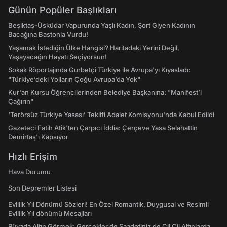
Günün Popüler Başlıkları
Beşiktaş-Üsküdar Vapurunda Yaşlı Kadın, Şort Giyen Kadının
Bacağına Bastonla Vurdu!
Yaşamak İstediğin Ülke Hangisi? Haritadaki Yerini Değil,
Yaşayacağın Hayatı Seçiyorsun!
Sokak Röportajında Gurbetçi Türkiye ile Avrupa'yı Kıyasladı:
"Türkiye’deki Yolların Çoğu Avrupa’da Yok"
Kur'an Kursu Öğrencilerinden Belediye Başkanına: "Manifest’i
Çağırın"
‘Terörsüz Türkiye Yasası’ Teklifi Adalet Komisyonu'nda Kabul Edildi
Gazeteci Fatih Atik'ten Çarpıcı İddia: Çerçeve Yasa Selahattin
Demirtaş'ı Kapsıyor
Hızlı Erişim
Hava Durumu
Son Depremler Listesi
Evlilik Yıl Dönümü Sözleri! En Özel Romantik, Duygusal ve Resimli
Evlilik Yıl dönümü Mesajları
Rüyada Altın Görmek: Gerçekler de Saadetiniz de Çil Çil Altınlarda