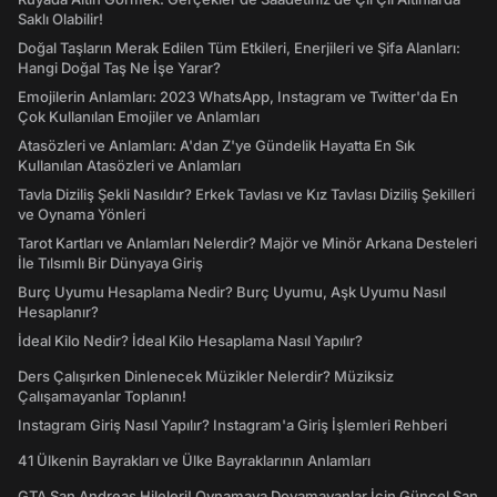
Saklı Olabilir!
Doğal Taşların Merak Edilen Tüm Etkileri, Enerjileri ve Şifa Alanları:
Hangi Doğal Taş Ne İşe Yarar?
Emojilerin Anlamları: 2023 WhatsApp, Instagram ve Twitter'da En
Çok Kullanılan Emojiler ve Anlamları
Atasözleri ve Anlamları: A'dan Z'ye Gündelik Hayatta En Sık
Kullanılan Atasözleri ve Anlamları
Tavla Diziliş Şekli Nasıldır? Erkek Tavlası ve Kız Tavlası Diziliş Şekilleri
ve Oynama Yönleri
Tarot Kartları ve Anlamları Nelerdir? Majör ve Minör Arkana Desteleri
İle Tılsımlı Bir Dünyaya Giriş
Burç Uyumu Hesaplama Nedir? Burç Uyumu, Aşk Uyumu Nasıl
Hesaplanır?
İdeal Kilo Nedir? İdeal Kilo Hesaplama Nasıl Yapılır?
Ders Çalışırken Dinlenecek Müzikler Nelerdir? Müziksiz
Çalışamayanlar Toplanın!
Instagram Giriş Nasıl Yapılır? Instagram'a Giriş İşlemleri Rehberi
41 Ülkenin Bayrakları ve Ülke Bayraklarının Anlamları
GTA San Andreas Hileleri! Oynamaya Doyamayanlar İçin Güncel San