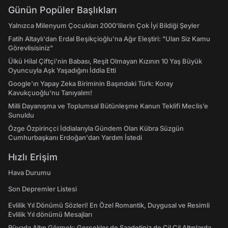
Günün Popüler Başlıkları
Yalnızca Milenyum Çocukları 2000'lilerin Çok İyi Bildiği Şeyler
Fatih Altaylı'dan Erdal Beşikçioğlu'na Ağır Eleştiri: "Ulan Siz Kamu
Görevlisisiniz"
Ülkü Hilal Çiftçi'nin Babası, Reşit Olmayan Kızının 10 Yaş Büyük
Oyuncuyla Aşk Yaşadığını İddia Etti
Google'ın Yapay Zeka Biriminin Başındaki Türk: Koray
Kavukçuoğlu'nu Tanıyalım!
Milli Dayanışma ve Toplumsal Bütünleşme Kanun Teklifi Meclis’e
Sunuldu
Özge Özpirinçci İddialarıyla Gündem Olan Kübra Süzgün
Cumhurbaşkanı Erdoğan'dan Yardım İstedi
Hızlı Erişim
Hava Durumu
Son Depremler Listesi
Evlilik Yıl Dönümü Sözleri! En Özel Romantik, Duygusal ve Resimli
Evlilik Yıl dönümü Mesajları
Rüyada Altın Görmek: Gerçekler de Saadetiniz de Çil Çil Altınlarda