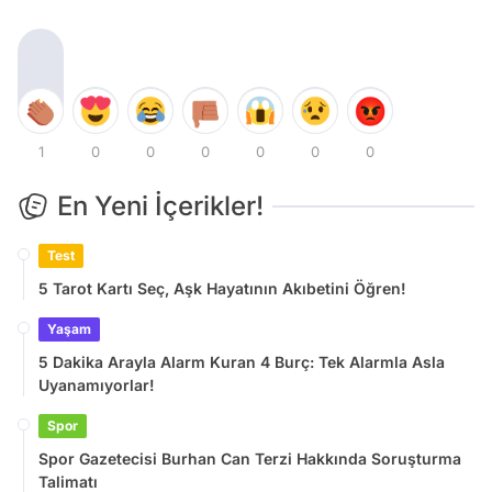
1
0
0
0
0
0
0
En Yeni İçerikler!
Test
5 Tarot Kartı Seç, Aşk Hayatının Akıbetini Öğren!
Yaşam
5 Dakika Arayla Alarm Kuran 4 Burç: Tek Alarmla Asla
Uyanamıyorlar!
Spor
Spor Gazetecisi Burhan Can Terzi Hakkında Soruşturma
Talimatı