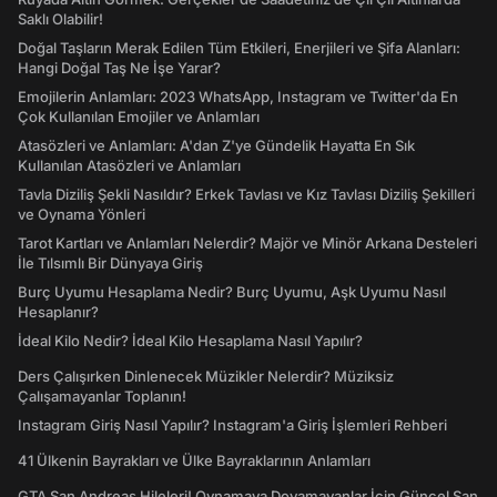
Saklı Olabilir!
Doğal Taşların Merak Edilen Tüm Etkileri, Enerjileri ve Şifa Alanları:
Hangi Doğal Taş Ne İşe Yarar?
Emojilerin Anlamları: 2023 WhatsApp, Instagram ve Twitter'da En
Çok Kullanılan Emojiler ve Anlamları
Atasözleri ve Anlamları: A'dan Z'ye Gündelik Hayatta En Sık
Kullanılan Atasözleri ve Anlamları
Tavla Diziliş Şekli Nasıldır? Erkek Tavlası ve Kız Tavlası Diziliş Şekilleri
ve Oynama Yönleri
Tarot Kartları ve Anlamları Nelerdir? Majör ve Minör Arkana Desteleri
İle Tılsımlı Bir Dünyaya Giriş
Burç Uyumu Hesaplama Nedir? Burç Uyumu, Aşk Uyumu Nasıl
Hesaplanır?
İdeal Kilo Nedir? İdeal Kilo Hesaplama Nasıl Yapılır?
Ders Çalışırken Dinlenecek Müzikler Nelerdir? Müziksiz
Çalışamayanlar Toplanın!
Instagram Giriş Nasıl Yapılır? Instagram'a Giriş İşlemleri Rehberi
41 Ülkenin Bayrakları ve Ülke Bayraklarının Anlamları
GTA San Andreas Hileleri! Oynamaya Doyamayanlar İçin Güncel San