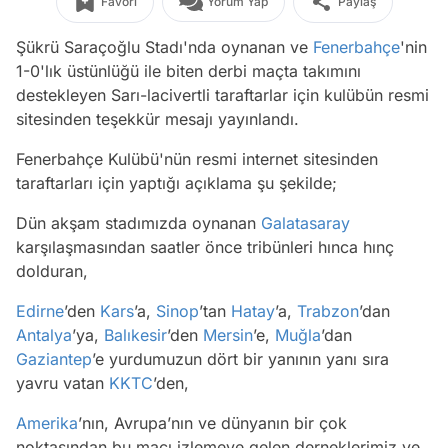
Favori
Yorum Yap
Paylaş
Şükrü Saraçoğlu Stadı'nda oynanan ve
Fenerbahçe
'nin
1-0'lık üstünlüğü ile biten derbi maçta takımını
destekleyen Sarı-lacivertli taraftarlar için kulübün resmi
sitesinden teşekkür mesajı yayınlandı.
Fenerbahçe Kulübü'nün resmi internet sitesinden
taraftarları için yaptığı açıklama şu şekilde;
Dün akşam stadımızda oynanan
Galatasaray
karşılaşmasından saatler önce tribünleri hınca hınç
dolduran,
Edirne
’den
Kars
’a,
Sinop
’tan
Hatay
’a,
Trabzon
’dan
Antalya
’ya,
Balıkesir
’den
Mersin
’e,
Muğla
’dan
Gaziantep
’e yurdumuzun dört bir yanının yanı sıra
yavru vatan
KKTC
’den,
Amerika
’nın, Avrupa’nın ve dünyanın bir çok
noktasından bu maçı izlemeye gelen derneklerimiz ve