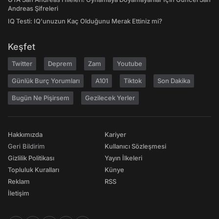
Andreas Şifreleri
IQ Testi: IQ'unuzun Kaç Olduğunu Merak Ettiniz mi?
Keşfet
Twitter
Deprem
Zam
Youtube
Günlük Burç Yorumları
A101
Tiktok
Son Dakika
Bugün Ne Pişirsem
Gezilecek Yerler
Hakkımızda
Kariyer
Geri Bildirim
Kullanıcı Sözleşmesi
Gizlilik Politikası
Yayın İlkeleri
Topluluk Kuralları
Künye
Reklam
RSS
İletişim