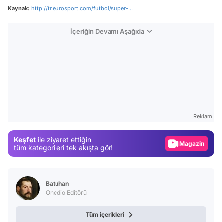
Kaynak:
http://tr.eurosport.com/futbol/super-...
İçeriğin Devamı Aşağıda
Video
Test
Reklam
Gündem
Keşfet
ile ziyaret ettiğin
Magazin
tüm kategorileri tek akışta gör!
Video
Test
Batuhan
Onedio Editörü
Tüm içerikleri