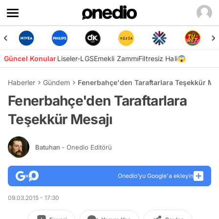
Güncel Konular
Liseler-LGS
Emekli Zammı
Filtresiz Hali😱
Haberler
Gündem
Fenerbahçe'den Taraftarlara Teşekkür Me
Fenerbahçe'den Taraftarlara
Teşekkür Mesajı
Batuhan
- Onedio Editörü
Onedio’yu Google'a ekleyin
09.03.2015 - 17:30