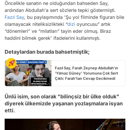
Öncelikle sanatın ne olduğundan bahseden Say,
ardından Abdullah'a sert sözlerle tepki göstermişti.
Fazıl Say
, bu paylaşımında 'Şu yol filminde figuran bile
olamayacak niteliksizlikteki “
dizi
oyuncusu” artık
“dönemleri” ve “milatları” tayin eder olmuş. Biraz
haddini bilmek gerek' ifadelerini kullanmıştı.
Detaylardan burada bahsetmiştik;
Fazıl Say, Farah Zeynep Abdullah'ın
'Yılmaz Güney' Yorumuna Çok Sert
Çıktı: Farah'tan Cevap Gecikmedi
Ünlü isim, son olarak "bilinçsiz bir ülke olduk"
diyerek ülkemizde yaşanan yozlaşmalara isyan
etti.