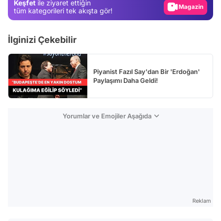
Keşfet
ile ziyaret ettiğin
Magazin
tüm kategorileri tek akışta gör!
Video
İlginizi Çekebilir
Test
Piyanist Fazıl Say'dan Bir 'Erdoğan'
Paylaşımı Daha Geldi!
Yorumlar ve Emojiler Aşağıda
Reklam