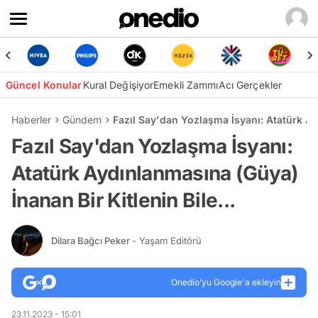
Güncel Konular
Kural Değişiyor
Emekli Zammı
Acı Gerçekler
Haberler
Gündem
Fazıl Say'dan Yozlaşma İsyanı: Atatürk Ayd
Fazıl Say'dan Yozlaşma İsyanı:
Atatürk Aydınlanmasına (Güya)
İnanan Bir Kitlenin Bile...
Dilara Bağcı Peker
- Yaşam Editörü
Onedio’yu Google'a ekleyin
23.11.2023 - 15:01