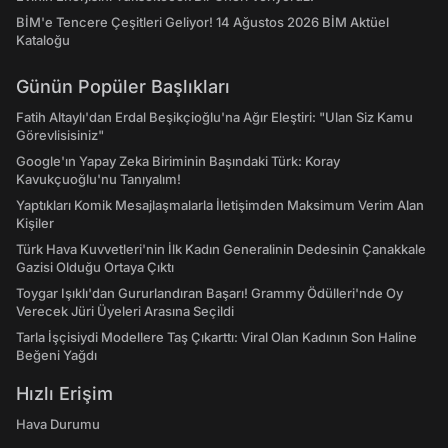
BİM'e Tencere Çeşitleri Geliyor! 14 Ağustos 2026 BİM Aktüel
Kataloğu
Günün Popüler Başlıkları
Fatih Altaylı'dan Erdal Beşikçioğlu'na Ağır Eleştiri: "Ulan Siz Kamu
Görevlisisiniz"
Google'ın Yapay Zeka Biriminin Başındaki Türk: Koray
Kavukçuoğlu'nu Tanıyalım!
Yaptıkları Komik Mesajlaşmalarla İletişimden Maksimum Verim Alan
Kişiler
Türk Hava Kuvvetleri'nin İlk Kadın Generalinin Dedesinin Çanakkale
Gazisi Olduğu Ortaya Çıktı
Toygar Işıklı'dan Gururlandıran Başarı! Grammy Ödülleri'nde Oy
Verecek Jüri Üyeleri Arasına Seçildi
Tarla İşçisiydi Modellere Taş Çıkarttı: Viral Olan Kadının Son Haline
Beğeni Yağdı
Hızlı Erişim
Hava Durumu