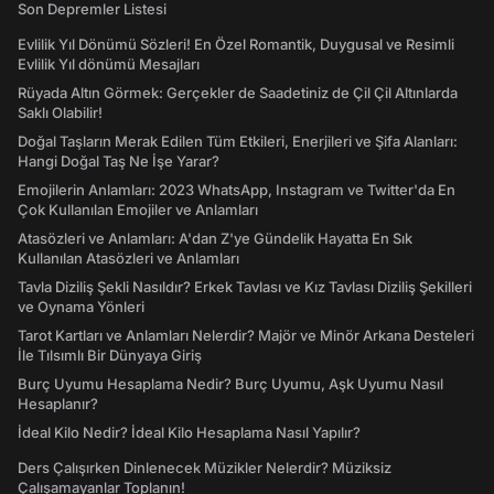
Son Depremler Listesi
Evlilik Yıl Dönümü Sözleri! En Özel Romantik, Duygusal ve Resimli
Evlilik Yıl dönümü Mesajları
Rüyada Altın Görmek: Gerçekler de Saadetiniz de Çil Çil Altınlarda
Saklı Olabilir!
Doğal Taşların Merak Edilen Tüm Etkileri, Enerjileri ve Şifa Alanları:
Hangi Doğal Taş Ne İşe Yarar?
Emojilerin Anlamları: 2023 WhatsApp, Instagram ve Twitter'da En
Çok Kullanılan Emojiler ve Anlamları
Atasözleri ve Anlamları: A'dan Z'ye Gündelik Hayatta En Sık
Kullanılan Atasözleri ve Anlamları
Tavla Diziliş Şekli Nasıldır? Erkek Tavlası ve Kız Tavlası Diziliş Şekilleri
ve Oynama Yönleri
Tarot Kartları ve Anlamları Nelerdir? Majör ve Minör Arkana Desteleri
İle Tılsımlı Bir Dünyaya Giriş
Burç Uyumu Hesaplama Nedir? Burç Uyumu, Aşk Uyumu Nasıl
Hesaplanır?
İdeal Kilo Nedir? İdeal Kilo Hesaplama Nasıl Yapılır?
Ders Çalışırken Dinlenecek Müzikler Nelerdir? Müziksiz
Çalışamayanlar Toplanın!