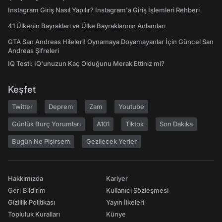
Instagram Giriş Nasıl Yapılır? Instagram'a Giriş İşlemleri Rehberi
41 Ülkenin Bayrakları ve Ülke Bayraklarının Anlamları
GTA San Andreas Hileleri! Oynamaya Doyamayanlar İçin Güncel San
Andreas Şifreleri
IQ Testi: IQ'unuzun Kaç Olduğunu Merak Ettiniz mi?
Keşfet
Twitter
Deprem
Zam
Youtube
Günlük Burç Yorumları
A101
Tiktok
Son Dakika
Bugün Ne Pişirsem
Gezilecek Yerler
Hakkımızda
Kariyer
Geri Bildirim
Kullanıcı Sözleşmesi
Gizlilik Politikası
Yayın İlkeleri
Topluluk Kuralları
Künye