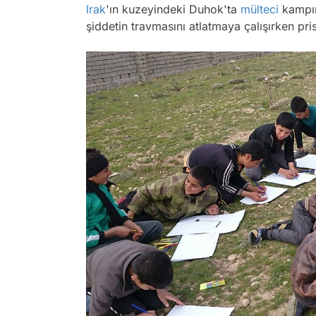
Irak
'ın kuzeyindeki Duhok'ta
mülteci
kampın
şiddetin travmasını atlatmaya çalışırken pris