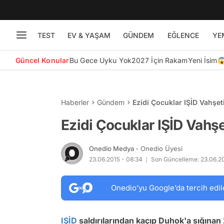
TEST
EV & YAŞAM
GÜNDEM
EĞLENCE
YE
Güncel Konular
Bu Gece Uyku Yok
2027 İçin Rakam
Yeni İsim
Haberler
Gündem
Ezidi Çocuklar IŞİD Vahşeti
Ezidi Çocuklar IŞİD Vahşe
Onedio Medya
- Onedio Üyesi
23.06.2015 - 08:34
Son Güncelleme: 23.06.201
Onedio’yu Google’da tercih edil
IŞİD
saldırılarından kaçıp Duhok'a sığınan 