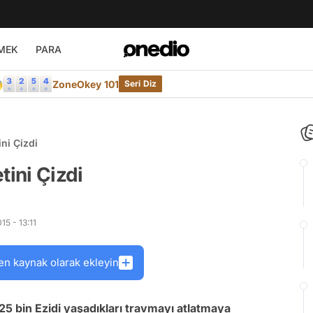
MEK
PARA

ZoneOkey 101
Seri Diz
ni Çizdi
tini Çizdi
5 - 13:11
en kaynak olarak ekleyin
25 bin Ezidi yaşadıkları travmayı atlatmaya