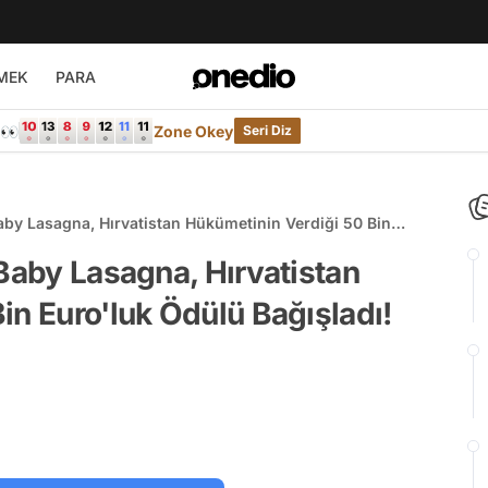
MEK
PARA
e👀
Zone Okey
Seri Diz
aby Lasagna, Hırvatistan Hükümetinin Verdiği 50 Bin
 Baby Lasagna, Hırvatistan
in Euro'luk Ödülü Bağışladı!