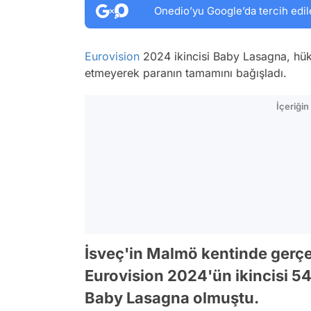
Onedio’yu Google’da tercih edil
Eurovision
2024 ikincisi Baby Lasagna, hük
etmeyerek paranın tamamını bağışladı.
İçeriği
İsveç'in Malmö kentinde gerçek
Eurovision 2024'ün ikincisi 54
Baby Lasagna olmuştu.