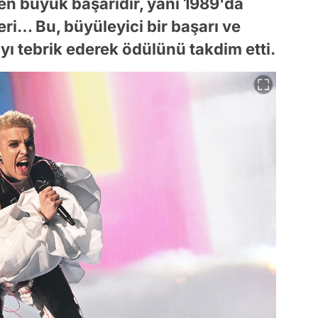
i en büyük başarıdır, yani 1989'da
ri… Bu, büyüleyici bir başarı ve
yı tebrik ederek ödülünü takdim etti.