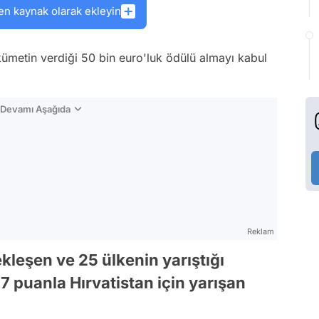
en kaynak olarak ekleyin
ümetin verdiği 50 bin euro'luk ödülü almayı kabul
n Devamı Aşağıda
Reklam
leşen ve 25 ülkenin yarıştığı
7 puanla Hırvatistan için yarışan