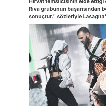
Hırvat temsilcisinin elde ettiğ
Riva grubunun başarısından be
sonuçtur." sözleriyle Lasagna'