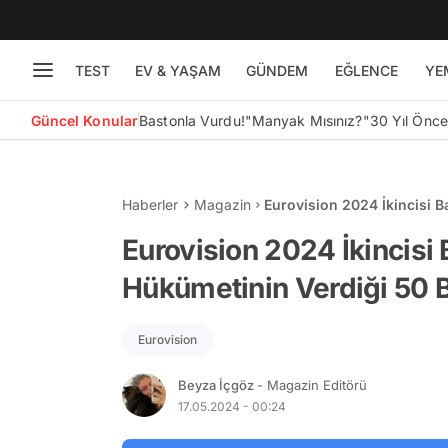
TEST
EV & YAŞAM
GÜNDEM
EĞLENCE
YE
Güncel Konular
Bastonla Vurdu!
"Manyak Mısınız?"
30 Yıl Önc
Haberler
Magazin
Eurovision 2024 İkincisi B
Euro'luk Ödülü Bağışladı!
Eurovision 2024 İkincisi
Hükümetinin Verdiği 50 B
Eurovision
Beyza İçgöz
- Magazin Editörü
17.05.2024 - 00:24