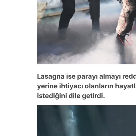
Lasagna ise parayı almayı red
yerine ihtiyacı olanların hayat
istediğini dile getirdi.