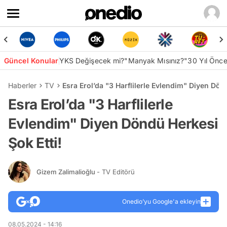
Güncel Konular
YKS Değişecek mi?
"Manyak Mısınız?"
30 Yıl Önc
Haberler
TV
Esra Erol’da "3 Harflilerle Evlendim" Diyen Dön
Esra Erol’da "3 Harflilerle
Evlendim" Diyen Döndü Herkesi
Şok Etti!
Gizem Zalimalioğlu
- TV Editörü
Onedio’yu Google'a ekleyin
08.05.2024 - 14:16