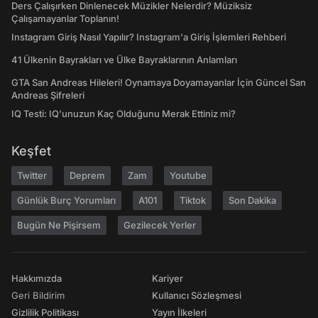
Ders Çalışırken Dinlenecek Müzikler Nelerdir? Müziksiz
Çalışamayanlar Toplanın!
Instagram Giriş Nasıl Yapılır? Instagram'a Giriş İşlemleri Rehberi
41 Ülkenin Bayrakları ve Ülke Bayraklarının Anlamları
GTA San Andreas Hileleri! Oynamaya Doyamayanlar İçin Güncel San
Andreas Şifreleri
IQ Testi: IQ'unuzun Kaç Olduğunu Merak Ettiniz mi?
Keşfet
Twitter
Deprem
Zam
Youtube
Günlük Burç Yorumları
A101
Tiktok
Son Dakika
Bugün Ne Pişirsem
Gezilecek Yerler
Hakkımızda
Kariyer
Geri Bildirim
Kullanıcı Sözleşmesi
Gizlilik Politikası
Yayın İlkeleri