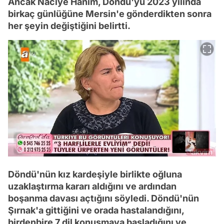
Ancak Naciye Hanım, Döndü'yü 2023 yılında
birkaç günlüğüne Mersin'e gönderdikten sonra
her şeyin değiştiğini belirtti.
Döndü'nün kız kardeşiyle birlikte oğluna
uzaklaştırma kararı aldığını ve ardından
boşanma davası açtığını söyledi. Döndü'nün
Şırnak'a gittiğini ve orada hastalandığını,
birdenbire 7 dil konuşmaya başladığını ve