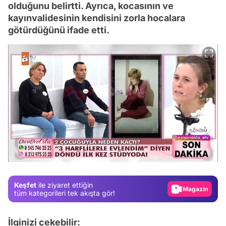
olduğunu belirtti. Ayrıca, kocasının ve
kayınvalidesinin kendisini zorla hocalara
götürdüğünü ifade etti.
Video
Test
Gündem
Keşfet
ile ziyaret ettiğin
Magazin
tüm kategorileri tek akışta gör!
Video
İlginizi çekebilir:
Test