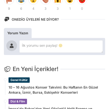
9
6
4
3
3
1
0
ONEDİO ÜYELERİ NE DİYOR?
Yorum Yazın
En Yeni İçerikler!
Genel Kültür
10 – 16 Ağustos Konser Takvimi: Bu Haftanın En Güzel
Ankara, İzmir, Bursa, Eskişehir Konserleri
Dizi & Film
İmroz'da Bahar'dan Yeni Görüntü! Halit Ergenç ve