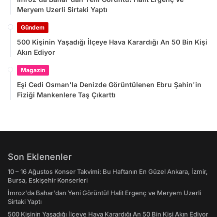
Meryem Uzerli Sirtaki Yaptı
Gündem
500 Kişinin Yaşadığı İlçeye Hava Karardığı An 50 Bin Kişi
Akın Ediyor
Magazin
Eşi Cedi Osman'la Denizde Görüntülenen Ebru Şahin'in
Fiziği Mankenlere Taş Çıkarttı
Son Eklenenler
10 – 16 Ağustos Konser Takvimi: Bu Haftanın En Güzel Ankara, İzmir,
Bursa, Eskişehir Konserleri
İmroz'da Bahar'dan Yeni Görüntü! Halit Ergenç ve Meryem Uzerli
Sirtaki Yaptı
500 Kişinin Yaşadığı İlçeye Hava Karardığı An 50 Bin Kişi Akın Ediyor