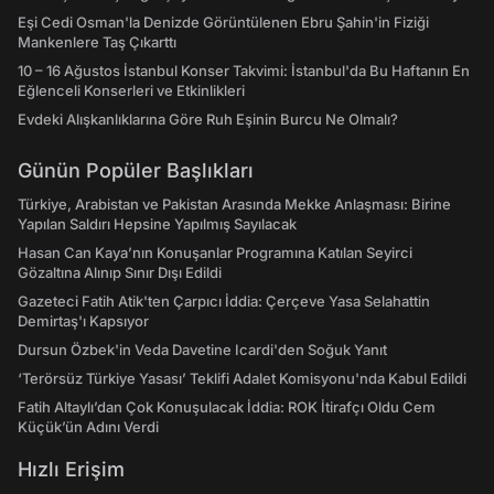
Eşi Cedi Osman'la Denizde Görüntülenen Ebru Şahin'in Fiziği
Mankenlere Taş Çıkarttı
10 – 16 Ağustos İstanbul Konser Takvimi: İstanbul'da Bu Haftanın En
Eğlenceli Konserleri ve Etkinlikleri
Evdeki Alışkanlıklarına Göre Ruh Eşinin Burcu Ne Olmalı?
Günün Popüler Başlıkları
Türkiye, Arabistan ve Pakistan Arasında Mekke Anlaşması: Birine
Yapılan Saldırı Hepsine Yapılmış Sayılacak
Hasan Can Kaya’nın Konuşanlar Programına Katılan Seyirci
Gözaltına Alınıp Sınır Dışı Edildi
Gazeteci Fatih Atik'ten Çarpıcı İddia: Çerçeve Yasa Selahattin
Demirtaş'ı Kapsıyor
Dursun Özbek'in Veda Davetine Icardi'den Soğuk Yanıt
‘Terörsüz Türkiye Yasası’ Teklifi Adalet Komisyonu'nda Kabul Edildi
Fatih Altaylı’dan Çok Konuşulacak İddia: ROK İtirafçı Oldu Cem
Küçük’ün Adını Verdi
Hızlı Erişim