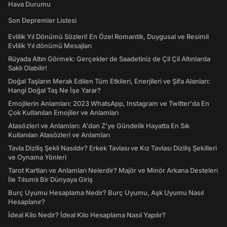
Hava Durumu
Son Depremler Listesi
Evlilik Yıl Dönümü Sözleri! En Özel Romantik, Duygusal ve Resimli
Evlilik Yıl dönümü Mesajları
Rüyada Altın Görmek: Gerçekler de Saadetiniz de Çil Çil Altınlarda
Saklı Olabilir!
Doğal Taşların Merak Edilen Tüm Etkileri, Enerjileri ve Şifa Alanları:
Hangi Doğal Taş Ne İşe Yarar?
Emojilerin Anlamları: 2023 WhatsApp, Instagram ve Twitter'da En
Çok Kullanılan Emojiler ve Anlamları
Atasözleri ve Anlamları: A'dan Z'ye Gündelik Hayatta En Sık
Kullanılan Atasözleri ve Anlamları
Tavla Diziliş Şekli Nasıldır? Erkek Tavlası ve Kız Tavlası Diziliş Şekilleri
ve Oynama Yönleri
Tarot Kartları ve Anlamları Nelerdir? Majör ve Minör Arkana Desteleri
İle Tılsımlı Bir Dünyaya Giriş
Burç Uyumu Hesaplama Nedir? Burç Uyumu, Aşk Uyumu Nasıl
Hesaplanır?
İdeal Kilo Nedir? İdeal Kilo Hesaplama Nasıl Yapılır?