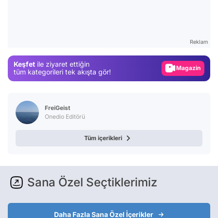
Video
Test
Reklam
Gündem
Keşfet
ile ziyaret ettiğin
Magazin
tüm kategorileri tek akışta gör!
Video
Test
FreiGeist
Onedio Editörü
Tüm içerikleri
Sana Özel Seçtiklerimiz
Daha Fazla Sana Özel İçerikler