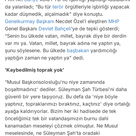
da yalanladı; “Bu tür
terör
örgütleriyle işbirliği yapacak
kadar düşmedik, alçalmadık” diye konuştu.
Genelkurmay Başkanı
Necdet Özel’i eleştiren
MHP
Genel Başkanı
Devlet Bahçeli
’ye de tepki gösterdi;
“Senin bu ülkede vatan, millet, bayrak diye bir derdin
var mı ya. Vatan, millet, bayrak adına ne yaptın ya,
şunu söylesene. Bu ülkede
başbakan
yardımcılığı
yaptığın zaman ne yaptın ya” dedi.
'Kaybedilmiş toprak yok'
“Musul Başkonsolosluğu'nu niye zamanında
boşaltmadınız' dediler. Süleyman Şah Türbesi'ni daha
güvenli bir yere taşıyoruz. Bu defa da 'niye böyle
yaptınız, topraklarımızı bıraktınız, kaçtınız' diye ortalığı
ayağa kaldırıyorlar. Bizim her iki hadisede de tek
önceliğimiz tek bir vatandaşımızın burnu dahi
kanamadan meseleyi çözmek olmuştur. Ne Musul
meselesinde, ne Süleyman Şah'ta oradaki