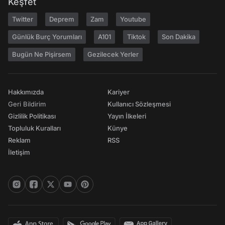
Keşfet
Twitter
Deprem
Zam
Youtube
Günlük Burç Yorumları
A101
Tiktok
Son Dakika
Bugün Ne Pişirsem
Gezilecek Yerler
Hakkımızda
Kariyer
Geri Bildirim
Kullanıcı Sözleşmesi
Gizlilik Politikası
Yayın İlkeleri
Topluluk Kuralları
Künye
Reklam
RSS
İletişim