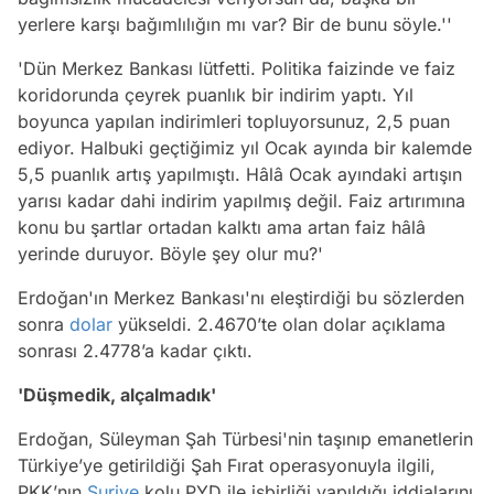
yerlere karşı bağımlılığın mı var? Bir de bunu söyle.''
'Dün Merkez Bankası lütfetti. Politika faizinde ve faiz
koridorunda çeyrek puanlık bir indirim yaptı. Yıl
boyunca yapılan indirimleri topluyorsunuz, 2,5 puan
ediyor. Halbuki geçtiğimiz yıl Ocak ayında bir kalemde
5,5 puanlık artış yapılmıştı. Hâlâ Ocak ayındaki artışın
yarısı kadar dahi indirim yapılmış değil. Faiz artırımına
konu bu şartlar ortadan kalktı ama artan faiz hâlâ
yerinde duruyor. Böyle şey olur mu?'
Erdoğan'ın Merkez Bankası'nı eleştirdiği bu sözlerden
sonra
dolar
yükseldi. 2.4670’te olan dolar açıklama
sonrası 2.4778’a kadar çıktı.
'Düşmedik, alçalmadık'
Erdoğan, Süleyman Şah Türbesi'nin taşınıp emanetlerin
Türkiye’ye getirildiği Şah Fırat operasyonuyla ilgili,
PKK’nın
Suriye
kolu PYD ile işbirliği yapıldığı iddialarını