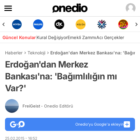
Güncel Konular
Kural Değişiyor
Emekli Zammı
Acı Gerçekler
Haberler
Teknoloji
Erdoğan'dan Merkez Bankası'na: 'Bağımlıl
Erdoğan'dan Merkez
Bankası'na: 'Bağımlılığın mı
Var?'
FreiGeist
- Onedio Editörü
Onedio’yu Google'a ekleyin
25.02.2015 - 16:52