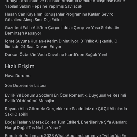
Türkiye, Arabistan ve Pakistan Arasında Mekke Anlaşması: Birine
Yapılan Saldırı Hepsine Yapılmış Sayılacak
Hasan Can Kaya’nın Konuşanlar Programına Katılan Seyirci
Gözaltına Alınıp Sınır Dışı Edildi
Gazeteci Fatih Atik'ten Çarpıcı İddia: Çerçeve Yasa Selahattin
Demirtaş'ı Kapsıyor
İçme Suyuna Kur'an-ı Kerim Dinletiliyor: 31 Yıllık Alışkanlık, O
İlimizde 24 Saat Devam Ediyor
Dursun Özbek'in Veda Davetine Icardi'den Soğuk Yanıt
Hızlı Erişim
Hava Durumu
Son Depremler Listesi
Evlilik Yıl Dönümü Sözleri! En Özel Romantik, Duygusal ve Resimli
Evlilik Yıl dönümü Mesajları
Rüyada Altın Görmek: Gerçekler de Saadetiniz de Çil Çil Altınlarda
Saklı Olabilir!
Doğal Taşların Merak Edilen Tüm Etkileri, Enerjileri ve Şifa Alanları:
Hangi Doğal Taş Ne İşe Yarar?
Emojilerin Anlamları: 2023 WhatsApp, Instagram ve Twitter'da En