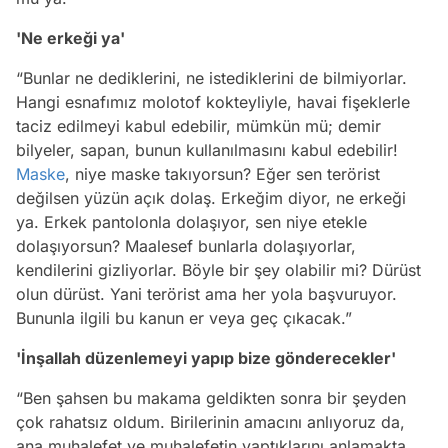
'Ne erkeği ya'
“Bunlar ne dediklerini, ne istediklerini de bilmiyorlar.
Hangi esnafımız molotof kokteyliyle, havai fişeklerle
taciz edilmeyi kabul edebilir, mümkün mü; demir
bilyeler, sapan, bunun kullanılmasını kabul edebilir!
Maske
, niye maske takıyorsun? Eğer sen terörist
değilsen yüzün açık dolaş. Erkeğim diyor, ne erkeği
ya. Erkek pantolonla dolaşıyor, sen niye etekle
dolaşıyorsun? Maalesef bunlarla dolaşıyorlar,
kendilerini gizliyorlar. Böyle bir şey olabilir mi? Dürüst
olun dürüst. Yani terörist ama her yola başvuruyor.
Bununla ilgili bu kanun er veya geç çıkacak.”
'İnşallah düzenlemeyi yapıp bize gönderecekler'
“Ben şahsen bu makama geldikten sonra bir şeyden
çok rahatsız oldum. Birilerinin amacını anlıyoruz da,
ana muhalefet ve muhalefetin yaptıklarını anlamakta