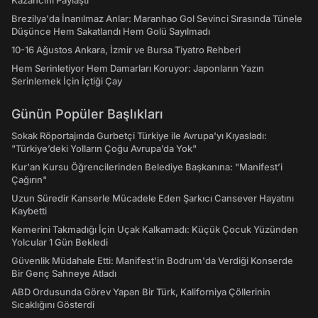
Kazancını Paylaştı
Brezilya'da İnanılmaz Anlar: Maranhao Gol Sevinci Sırasında Tünele
Düşünce Hem Sakatlandı Hem Golü Sayılmadı
10-16 Ağustos Ankara, İzmir ve Bursa Tiyatro Rehberi
Hem Serinletiyor Hem Damarları Koruyor: Japonların Yazın
Serinlemek İçin İçtiği Çay
Günün Popüler Başlıkları
Sokak Röportajında Gurbetçi Türkiye ile Avrupa'yı Kıyasladı:
"Türkiye’deki Yolların Çoğu Avrupa’da Yok"
Kur'an Kursu Öğrencilerinden Belediye Başkanına: "Manifest’i
Çağırın"
Uzun Süredir Kanserle Mücadele Eden Şarkıcı Cansever Hayatını
Kaybetti
Kemerini Takmadığı İçin Uçak Kalkamadı: Küçük Çocuk Yüzünden
Yolcular 1 Gün Bekledi
Güvenlik Müdahale Etti: Manifest'in Bodrum'da Verdiği Konserde
Bir Genç Sahneye Atladı
ABD Ordusunda Görev Yapan Bir Türk, Kaliforniya Çöllerinin
Sıcaklığını Gösterdi