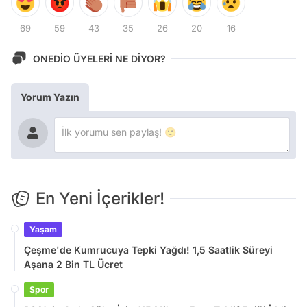
69
59
43
35
26
20
16
ONEDİO ÜYELERİ NE DİYOR?
Yorum Yazın
En Yeni İçerikler!
Yaşam
Çeşme'de Kumrucuya Tepki Yağdı! 1,5 Saatlik Süreyi
Aşana 2 Bin TL Ücret
Spor