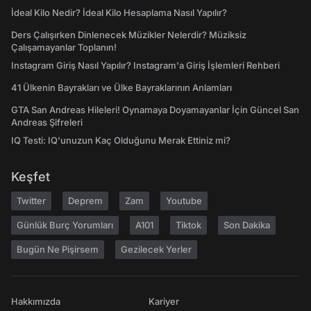
İdeal Kilo Nedir? İdeal Kilo Hesaplama Nasıl Yapılır?
Ders Çalışırken Dinlenecek Müzikler Nelerdir? Müziksiz
Çalışamayanlar Toplanın!
Instagram Giriş Nasıl Yapılır? Instagram'a Giriş İşlemleri Rehberi
41 Ülkenin Bayrakları ve Ülke Bayraklarının Anlamları
GTA San Andreas Hileleri! Oynamaya Doyamayanlar İçin Güncel San
Andreas Şifreleri
IQ Testi: IQ'unuzun Kaç Olduğunu Merak Ettiniz mi?
Keşfet
Twitter
Deprem
Zam
Youtube
Günlük Burç Yorumları
A101
Tiktok
Son Dakika
Bugün Ne Pişirsem
Gezilecek Yerler
Hakkımızda
Kariyer