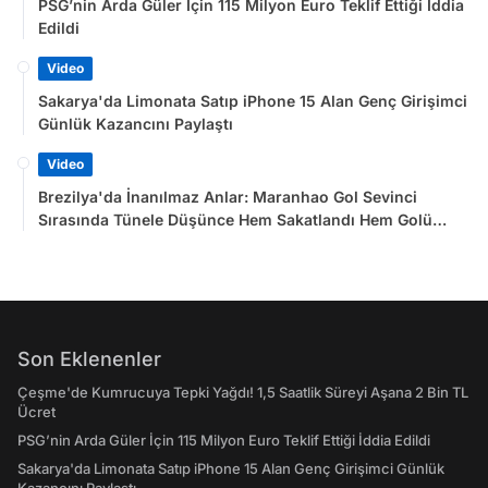
PSG’nin Arda Güler İçin 115 Milyon Euro Teklif Ettiği İddia
Edildi
Video
Sakarya'da Limonata Satıp iPhone 15 Alan Genç Girişimci
Günlük Kazancını Paylaştı
Video
Brezilya'da İnanılmaz Anlar: Maranhao Gol Sevinci
Sırasında Tünele Düşünce Hem Sakatlandı Hem Golü
Sayılmadı
Son Eklenenler
Çeşme'de Kumrucuya Tepki Yağdı! 1,5 Saatlik Süreyi Aşana 2 Bin TL
Ücret
PSG’nin Arda Güler İçin 115 Milyon Euro Teklif Ettiği İddia Edildi
Sakarya'da Limonata Satıp iPhone 15 Alan Genç Girişimci Günlük