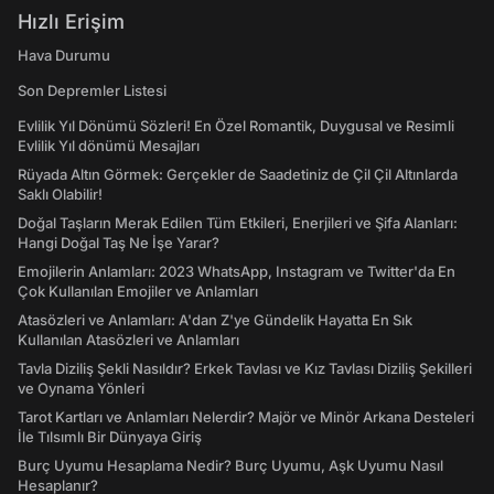
Hızlı Erişim
Hava Durumu
Son Depremler Listesi
Evlilik Yıl Dönümü Sözleri! En Özel Romantik, Duygusal ve Resimli
Evlilik Yıl dönümü Mesajları
Rüyada Altın Görmek: Gerçekler de Saadetiniz de Çil Çil Altınlarda
Saklı Olabilir!
Doğal Taşların Merak Edilen Tüm Etkileri, Enerjileri ve Şifa Alanları:
Hangi Doğal Taş Ne İşe Yarar?
Emojilerin Anlamları: 2023 WhatsApp, Instagram ve Twitter'da En
Çok Kullanılan Emojiler ve Anlamları
Atasözleri ve Anlamları: A'dan Z'ye Gündelik Hayatta En Sık
Kullanılan Atasözleri ve Anlamları
Tavla Diziliş Şekli Nasıldır? Erkek Tavlası ve Kız Tavlası Diziliş Şekilleri
ve Oynama Yönleri
Tarot Kartları ve Anlamları Nelerdir? Majör ve Minör Arkana Desteleri
İle Tılsımlı Bir Dünyaya Giriş
Burç Uyumu Hesaplama Nedir? Burç Uyumu, Aşk Uyumu Nasıl
Hesaplanır?