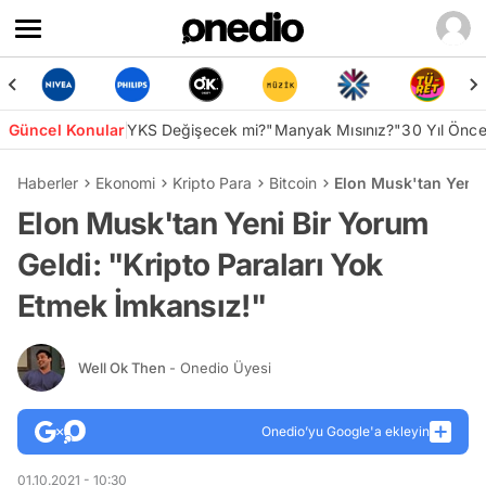
Güncel Konular
YKS Değişecek mi?
"Manyak Mısınız?"
30 Yıl Önc
Haberler
Ekonomi
Kripto Para
Bitcoin
Elon Musk'tan Yeni 
Elon Musk'tan Yeni Bir Yorum
Geldi: "Kripto Paraları Yok
Etmek İmkansız!"
Well Ok Then
- Onedio Üyesi
Onedio’yu Google'a ekleyin
01.10.2021 - 10:30