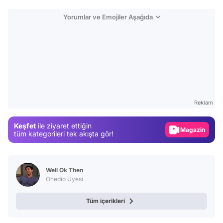
Yorumlar ve Emojiler Aşağıda
Video
Test
Gündem
Reklam
Magazin
Keşfet
ile ziyaret ettiğin
tüm kategorileri tek akışta gör!
Video
Test
Well Ok Then
Onedio Üyesi
Tüm içerikleri