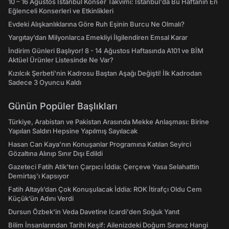
10 – 16 Ağustos İstanbul Konser Takvimi: İstanbul'da Bu Haftanın En
Eğlenceli Konserleri ve Etkinlikleri
Evdeki Alışkanlıklarına Göre Ruh Eşinin Burcu Ne Olmalı?
Yargıtay’dan Milyonlarca Emekliyi İlgilendiren Emsal Karar
İndirim Günleri Başlıyor! 8 - 14 Ağustos Haftasında A101 ve BİM
Aktüel Ürünler Listesinde Ne Var?
Kızılcık Şerbeti'nin Kadrosu Baştan Aşağı Değişti! İlk Kadrodan
Sadece 3 Oyuncu Kaldı
Günün Popüler Başlıkları
Türkiye, Arabistan ve Pakistan Arasında Mekke Anlaşması: Birine
Yapılan Saldırı Hepsine Yapılmış Sayılacak
Hasan Can Kaya’nın Konuşanlar Programına Katılan Seyirci
Gözaltına Alınıp Sınır Dışı Edildi
Gazeteci Fatih Atik'ten Çarpıcı İddia: Çerçeve Yasa Selahattin
Demirtaş'ı Kapsıyor
Fatih Altaylı’dan Çok Konuşulacak İddia: ROK İtirafçı Oldu Cem
Küçük’ün Adını Verdi
Dursun Özbek'in Veda Davetine Icardi'den Soğuk Yanıt
Bilim İnsanlarından Tarihi Keşif: Ailenizdeki Doğum Sıranız Hangi