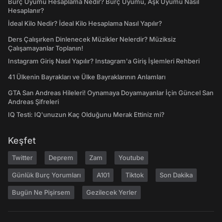
Burç Uyumu Hesaplama Nedir? Burç Uyumu, Aşk Uyumu Nasıl
Hesaplanır?
İdeal Kilo Nedir? İdeal Kilo Hesaplama Nasıl Yapılır?
Ders Çalışırken Dinlenecek Müzikler Nelerdir? Müziksiz
Çalışamayanlar Toplanın!
Instagram Giriş Nasıl Yapılır? Instagram'a Giriş İşlemleri Rehberi
41 Ülkenin Bayrakları ve Ülke Bayraklarının Anlamları
GTA San Andreas Hileleri! Oynamaya Doyamayanlar İçin Güncel San
Andreas Şifreleri
IQ Testi: IQ'unuzun Kaç Olduğunu Merak Ettiniz mi?
Keşfet
Twitter
Deprem
Zam
Youtube
Günlük Burç Yorumları
A101
Tiktok
Son Dakika
Bugün Ne Pişirsem
Gezilecek Yerler