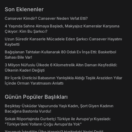
Son Eklenenler
Cansever Kimdir? Cansever Neden Vefat Etti?
4 Yaşında Sahne Almaya Başladı, Makyajsız Kameralar Karşısına
Çıkıyor: Kim Bu Şarkıcı?
Uzun Süredir Kanserle Mücadele Eden Şarkıcı Cansever Hayatını
Kaybetti
Bağışlanan Tahtaları Kullanarak 80 Odalı Ev İnşa Etti: Basketbol
Sahası Bile Var!
3 Milyon Nüfuslu Ülkede 6 Kilometrelik Altın Damarı Keşfedildi:
Ülkenin Kaderi Değişti
Bir İçerik Üreticisi Babasının Yanlışlıkla Aldığı Taşlık Araziden Yıllar
İçinde Orman Yaratmasını Anlattı
Günün Popüler Başlıkları
Beşiktaş-Üsküdar Vapurunda Yaşlı Kadın, Şort Giyen Kadının
Bacağına Bastonla Vurdu!
Sokak Röportajında Gurbetçi Türkiye ile Avrupa'yı Kıyasladı:
"Türkiye’deki Yolların Çoğu Avrupa’da Yok"
Yaşamak İstediğin Ülke Hangisi? Haritadaki Yerini Değil,