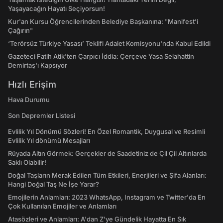
Yaşayacağın Hayatı Seçiyorsun!
Kur'an Kursu Öğrencilerinden Belediye Başkanına: "Manifest’i
Çağırın"
‘Terörsüz Türkiye Yasası’ Teklifi Adalet Komisyonu'nda Kabul Edildi
Gazeteci Fatih Atik'ten Çarpıcı İddia: Çerçeve Yasa Selahattin
Demirtaş'ı Kapsıyor
Hızlı Erişim
Hava Durumu
Son Depremler Listesi
Evlilik Yıl Dönümü Sözleri! En Özel Romantik, Duygusal ve Resimli
Evlilik Yıl dönümü Mesajları
Rüyada Altın Görmek: Gerçekler de Saadetiniz de Çil Çil Altınlarda
Saklı Olabilir!
Doğal Taşların Merak Edilen Tüm Etkileri, Enerjileri ve Şifa Alanları:
Hangi Doğal Taş Ne İşe Yarar?
Emojilerin Anlamları: 2023 WhatsApp, Instagram ve Twitter'da En
Çok Kullanılan Emojiler ve Anlamları
Atasözleri ve Anlamları: A'dan Z'ye Gündelik Hayatta En Sık