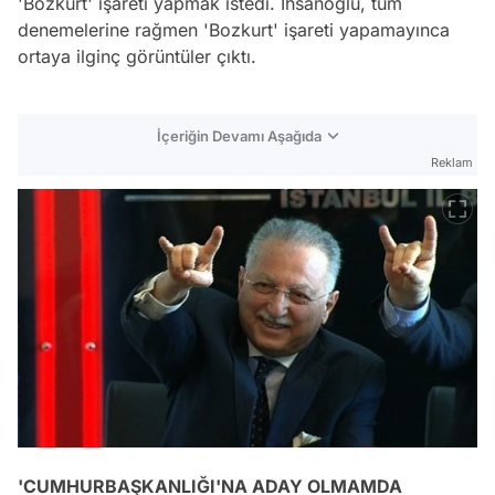
'Bozkurt' işareti yapmak istedi. İhsanoğlu, tüm
denemelerine rağmen 'Bozkurt' işareti yapamayınca
ortaya ilginç görüntüler çıktı.
İçeriğin Devamı Aşağıda
Reklam
'CUMHURBAŞKANLIĞI'NA ADAY OLMAMDA