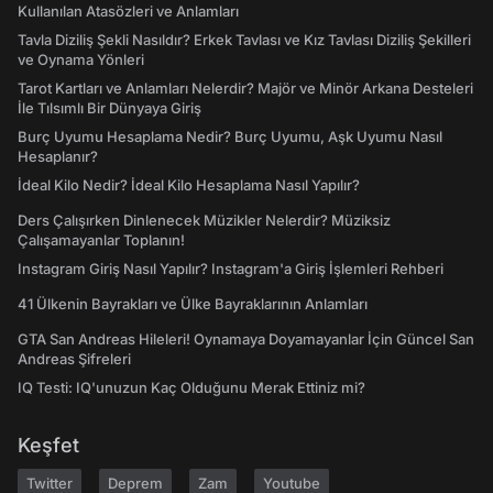
Kullanılan Atasözleri ve Anlamları
Tavla Diziliş Şekli Nasıldır? Erkek Tavlası ve Kız Tavlası Diziliş Şekilleri
ve Oynama Yönleri
Tarot Kartları ve Anlamları Nelerdir? Majör ve Minör Arkana Desteleri
İle Tılsımlı Bir Dünyaya Giriş
Burç Uyumu Hesaplama Nedir? Burç Uyumu, Aşk Uyumu Nasıl
Hesaplanır?
İdeal Kilo Nedir? İdeal Kilo Hesaplama Nasıl Yapılır?
Ders Çalışırken Dinlenecek Müzikler Nelerdir? Müziksiz
Çalışamayanlar Toplanın!
Instagram Giriş Nasıl Yapılır? Instagram'a Giriş İşlemleri Rehberi
41 Ülkenin Bayrakları ve Ülke Bayraklarının Anlamları
GTA San Andreas Hileleri! Oynamaya Doyamayanlar İçin Güncel San
Andreas Şifreleri
IQ Testi: IQ'unuzun Kaç Olduğunu Merak Ettiniz mi?
Keşfet
Twitter
Deprem
Zam
Youtube