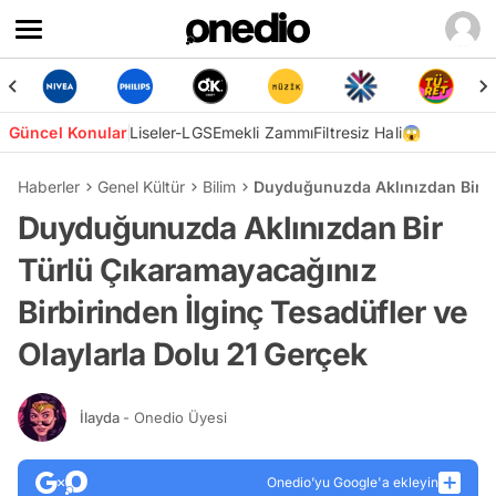
Güncel Konular
Liseler-LGS
Emekli Zammı
Filtresiz Hali😱
Haberler
Genel Kültür
Bilim
Duyduğunuzda Aklınızdan Bir Tü
Duyduğunuzda Aklınızdan Bir
Türlü Çıkaramayacağınız
Birbirinden İlginç Tesadüfler ve
Olaylarla Dolu 21 Gerçek
İlayda
- Onedio Üyesi
Onedio’yu Google'a ekleyin