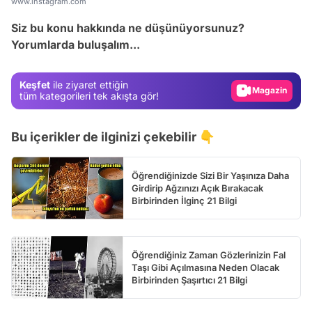
www.instagram.com
Test
Siz bu konu hakkında ne düşünüyorsunuz?
Yorumlarda buluşalım...
Gündem
Magazin
Keşfet
ile ziyaret ettiğin
Video
tüm kategorileri tek akışta gör!
Test
Bu içerikler de ilginizi çekebilir 👇
Öğrendiğinizde Sizi Bir Yaşınıza Daha
Girdirip Ağzınızı Açık Bırakacak
Birbirinden İlginç 21 Bilgi
Öğrendiğiniz Zaman Gözlerinizin Fal
Taşı Gibi Açılmasına Neden Olacak
Birbirinden Şaşırtıcı 21 Bilgi