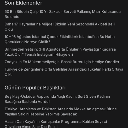
Son Eklenenler
50 Bin Bitcoin Çalıp 10 Yıl Sakladı: Serveti Patlamış Mısır Kutusunda
Bulundu
Daha 17 Hayranlarına Müjde! Dizinin Yeni Sezondaki Akıbeti Belli
Oldu
10 – 16 Ağustos İstanbul Çocuk Etkinlikleri: İstanbul'da Bu Hafta
Çocuklarla Nereye Gidilir?
Silinmeden Yetişin: 3-8 Ağustos'ta Ünlülerin Paylaştığı "Kaçarsa
Yazık Olur" Temalı Instagram Hikayeleri
Zodyak'ın En Mükemmeliyetçisi Başak Burcu İçin Hediye Önerileri
Türkiye’de Zenginlerle Orta Gelirliler Arasındaki Tüketim Farkı Ortaya
Çıktı
Günün Popüler Başlıkları
Beşiktaş-Üsküdar Vapurunda Yaşlı Kadın, Şort Giyen Kadının
Bacağına Bastonla Vurdu!
Türkiye, Arabistan ve Pakistan Arasında Mekke Anlaşması: Birine
Yapılan Saldırı Hepsine Yapılmış Sayılacak
Hasan Can Kaya’nın Konuşanlar Programına Katılan Seyirci
Gözaltına Alınıp Sınır Dışı Edildi