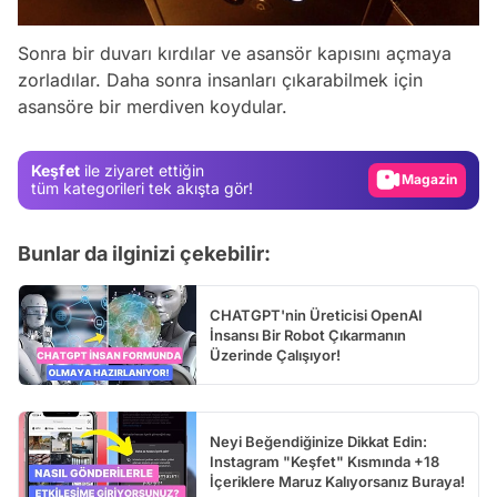
Video
Sonra bir duvarı kırdılar ve asansör kapısını açmaya
Test
zorladılar. Daha sonra insanları çıkarabilmek için
asansöre bir merdiven koydular.
Gündem
Magazin
Keşfet
ile ziyaret ettiğin
Video
tüm kategorileri tek akışta gör!
Test
Bunlar da ilginizi çekebilir:
CHATGPT'nin Üreticisi OpenAI
İnsansı Bir Robot Çıkarmanın
Üzerinde Çalışıyor!
Neyi Beğendiğinize Dikkat Edin:
Instagram "Keşfet" Kısmında +18
İçeriklere Maruz Kalıyorsanız Buraya!