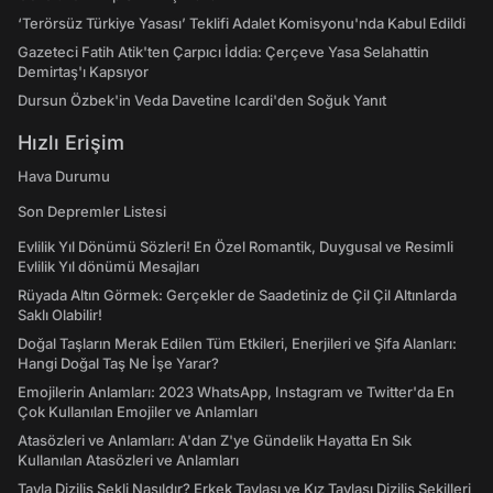
‘Terörsüz Türkiye Yasası’ Teklifi Adalet Komisyonu'nda Kabul Edildi
Gazeteci Fatih Atik'ten Çarpıcı İddia: Çerçeve Yasa Selahattin
Demirtaş'ı Kapsıyor
Dursun Özbek'in Veda Davetine Icardi'den Soğuk Yanıt
Hızlı Erişim
Hava Durumu
Son Depremler Listesi
Evlilik Yıl Dönümü Sözleri! En Özel Romantik, Duygusal ve Resimli
Evlilik Yıl dönümü Mesajları
Rüyada Altın Görmek: Gerçekler de Saadetiniz de Çil Çil Altınlarda
Saklı Olabilir!
Doğal Taşların Merak Edilen Tüm Etkileri, Enerjileri ve Şifa Alanları:
Hangi Doğal Taş Ne İşe Yarar?
Emojilerin Anlamları: 2023 WhatsApp, Instagram ve Twitter'da En
Çok Kullanılan Emojiler ve Anlamları
Atasözleri ve Anlamları: A'dan Z'ye Gündelik Hayatta En Sık
Kullanılan Atasözleri ve Anlamları
Tavla Diziliş Şekli Nasıldır? Erkek Tavlası ve Kız Tavlası Diziliş Şekilleri