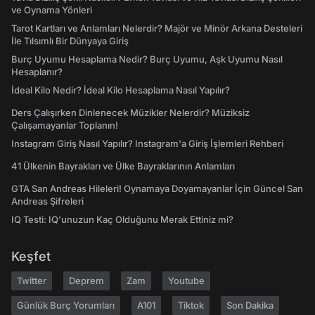
ve Oynama Yönleri
Tarot Kartları ve Anlamları Nelerdir? Majör ve Minör Arkana Desteleri
İle Tılsımlı Bir Dünyaya Giriş
Burç Uyumu Hesaplama Nedir? Burç Uyumu, Aşk Uyumu Nasıl
Hesaplanır?
İdeal Kilo Nedir? İdeal Kilo Hesaplama Nasıl Yapılır?
Ders Çalışırken Dinlenecek Müzikler Nelerdir? Müziksiz
Çalışamayanlar Toplanın!
Instagram Giriş Nasıl Yapılır? Instagram'a Giriş İşlemleri Rehberi
41 Ülkenin Bayrakları ve Ülke Bayraklarının Anlamları
GTA San Andreas Hileleri! Oynamaya Doyamayanlar İçin Güncel San
Andreas Şifreleri
IQ Testi: IQ'unuzun Kaç Olduğunu Merak Ettiniz mi?
Keşfet
Twitter
Deprem
Zam
Youtube
Günlük Burç Yorumları
A101
Tiktok
Son Dakika