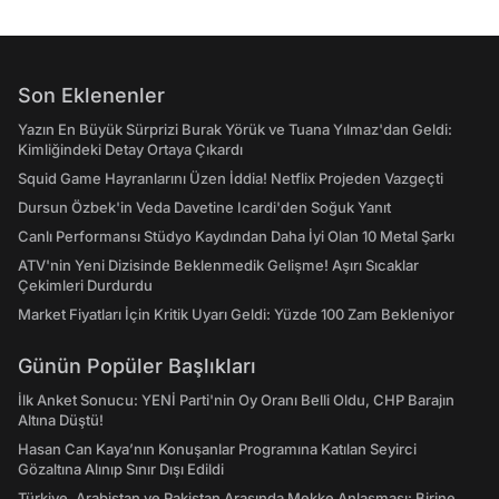
Son Eklenenler
Yazın En Büyük Sürprizi Burak Yörük ve Tuana Yılmaz'dan Geldi:
Kimliğindeki Detay Ortaya Çıkardı
Squid Game Hayranlarını Üzen İddia! Netflix Projeden Vazgeçti
Dursun Özbek'in Veda Davetine Icardi'den Soğuk Yanıt
Canlı Performansı Stüdyo Kaydından Daha İyi Olan 10 Metal Şarkı
ATV'nin Yeni Dizisinde Beklenmedik Gelişme! Aşırı Sıcaklar
Çekimleri Durdurdu
Market Fiyatları İçin Kritik Uyarı Geldi: Yüzde 100 Zam Bekleniyor
Günün Popüler Başlıkları
İlk Anket Sonucu: YENİ Parti'nin Oy Oranı Belli Oldu, CHP Barajın
Altına Düştü!
Hasan Can Kaya’nın Konuşanlar Programına Katılan Seyirci
Gözaltına Alınıp Sınır Dışı Edildi
Türkiye, Arabistan ve Pakistan Arasında Mekke Anlaşması: Birine