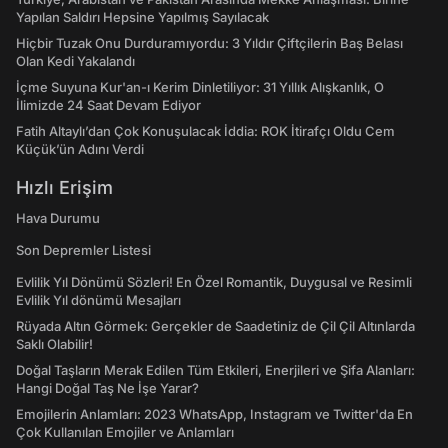
Yapılan Saldırı Hepsine Yapılmış Sayılacak
Hiçbir Tuzak Onu Durduramıyordu: 3 Yıldır Çiftçilerin Baş Belası
Olan Kedi Yakalandı
İçme Suyuna Kur'an-ı Kerim Dinletiliyor: 31 Yıllık Alışkanlık, O
İlimizde 24 Saat Devam Ediyor
Fatih Altaylı’dan Çok Konuşulacak İddia: ROK İtirafçı Oldu Cem
Küçük’ün Adını Verdi
Hızlı Erişim
Hava Durumu
Son Depremler Listesi
Evlilik Yıl Dönümü Sözleri! En Özel Romantik, Duygusal ve Resimli
Evlilik Yıl dönümü Mesajları
Rüyada Altın Görmek: Gerçekler de Saadetiniz de Çil Çil Altınlarda
Saklı Olabilir!
Doğal Taşların Merak Edilen Tüm Etkileri, Enerjileri ve Şifa Alanları:
Hangi Doğal Taş Ne İşe Yarar?
Emojilerin Anlamları: 2023 WhatsApp, Instagram ve Twitter'da En
Çok Kullanılan Emojiler ve Anlamları