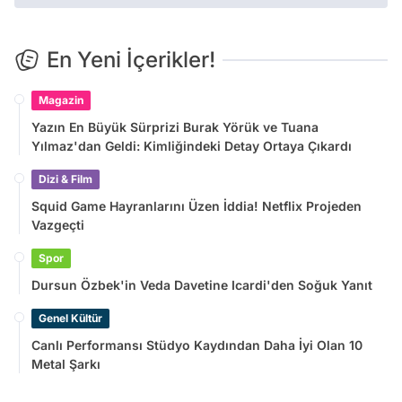
En Yeni İçerikler!
Magazin
Yazın En Büyük Sürprizi Burak Yörük ve Tuana
Yılmaz'dan Geldi: Kimliğindeki Detay Ortaya Çıkardı
Dizi & Film
Squid Game Hayranlarını Üzen İddia! Netflix Projeden
Vazgeçti
Spor
Dursun Özbek'in Veda Davetine Icardi'den Soğuk Yanıt
Genel Kültür
Canlı Performansı Stüdyo Kaydından Daha İyi Olan 10
Metal Şarkı