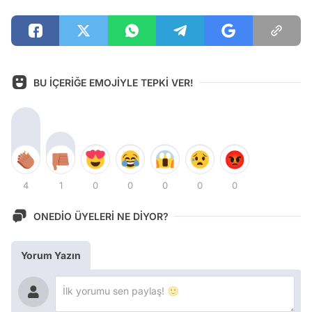
BU İÇERİĞE EMOJİYLE TEPKİ VER!
4
1
0
0
0
0
0
ONEDİO ÜYELERİ NE DİYOR?
Yorum Yazın