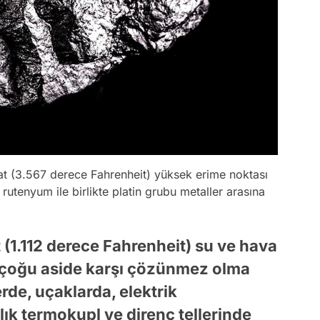
rat (3.567 derece Fahrenheit) yüksek erime noktası
utenyum ile birlikte platin grubu metaller arasına
(1.112 derece Fahrenheit) su ve hava
e çoğu aside karşı çözünmez olma
de, uçaklarda, elektrik
ık termokupl ve direnç tellerinde