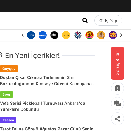
Giriş Yap
Görüş Bildir
En Yeni İçerikler!
Goygoy
Duştan Çıkar Çıkmaz Terlemenin Sinir
Bozuculuğundan Kimseye Güveni Kalmayana
Son 24 Saatin Viral Tweetleri
Spor
Vefa Serisi Pickleball Turnuvası Ankara'da
Yüreklere Dokundu
Yaşam
Tarot Falına Göre 9 Ağustos Pazar Günü Senin