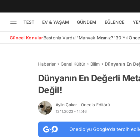
TEST
EV & YAŞAM
GÜNDEM
EĞLENCE
YE
Güncel Konular
Bastonla Vurdu!
"Manyak Mısınız?"
30 Yıl Önc
Haberler
Genel Kültür
Bilim
Dünyanın En Değe
Dünyanın En Değerli Metal
Değil!
Aylin Çakar
- Onedio Editörü
12.11.2023 - 14:46
Onedio’yu Google’da tercih edil