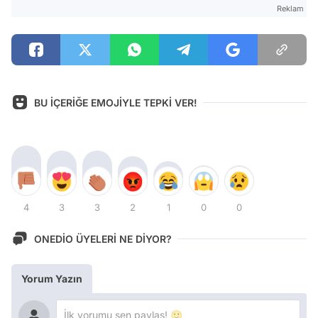
Reklam
BU İÇERİĞE EMOJİYLE TEPKİ VER!
4
3
3
2
1
0
0
ONEDİO ÜYELERİ NE DİYOR?
Yorum Yazın