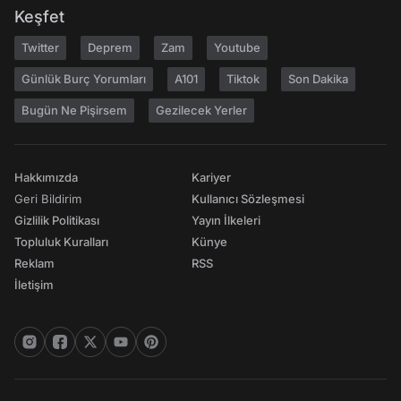
Keşfet
Twitter
Deprem
Zam
Youtube
Günlük Burç Yorumları
A101
Tiktok
Son Dakika
Bugün Ne Pişirsem
Gezilecek Yerler
Hakkımızda
Kariyer
Geri Bildirim
Kullanıcı Sözleşmesi
Gizlilik Politikası
Yayın İlkeleri
Topluluk Kuralları
Künye
Reklam
RSS
İletişim