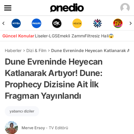
Güncel Konular
Liseler-LGS
Emekli Zammı
Filtresiz Hali😱
Haberler
Dizi & Film
Dune Evreninde Heyecan Katlanarak Artı
Dune Evreninde Heyecan
Katlanarak Artıyor! Dune:
Prophecy Dizisine Ait İlk
Fragman Yayınlandı
yabancı diziler
Merve Ersoy
- TV Editörü