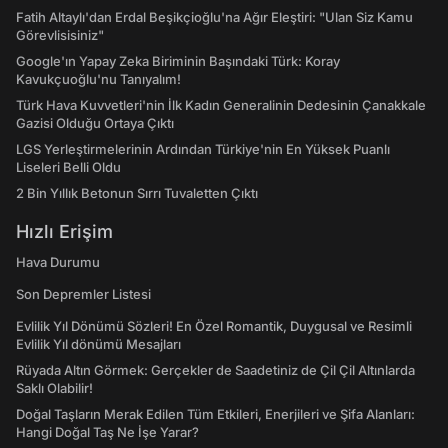
Fatih Altaylı'dan Erdal Beşikçioğlu'na Ağır Eleştiri: "Ulan Siz Kamu
Görevlisisiniz"
Google'ın Yapay Zeka Biriminin Başındaki Türk: Koray
Kavukçuoğlu'nu Tanıyalım!
Türk Hava Kuvvetleri'nin İlk Kadın Generalinin Dedesinin Çanakkale
Gazisi Olduğu Ortaya Çıktı
LGS Yerleştirmelerinin Ardından Türkiye'nin En Yüksek Puanlı
Liseleri Belli Oldu
2 Bin Yıllık Betonun Sırrı Tuvaletten Çıktı
Hızlı Erişim
Hava Durumu
Son Depremler Listesi
Evlilik Yıl Dönümü Sözleri! En Özel Romantik, Duygusal ve Resimli
Evlilik Yıl dönümü Mesajları
Rüyada Altın Görmek: Gerçekler de Saadetiniz de Çil Çil Altınlarda
Saklı Olabilir!
Doğal Taşların Merak Edilen Tüm Etkileri, Enerjileri ve Şifa Alanları:
Hangi Doğal Taş Ne İşe Yarar?