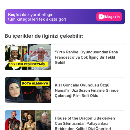
Magazin
Keşfet
ile ziyaret ettiğin
Video
tüm kategorileri tek akışta gör!
Test
Bu içerikler de ilginizi çekebilir:
'Yırtık Rahibe' Oyuncusundan Papa
Francesco'ya Çok İlginç Bir Teklif
Geldi!
Kızıl Goncalar Oyuncusu Özgü
Namal'ın Dizi Sezon Finaline Girince
Çekeceği Film Belli Oldu!
House of the Dragon'u Beklerken
Can Sıkıntısından Patlayanlara
Birbirinden Kaliteli Dizi Önerileri