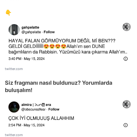
👇
twitter.com
Siz fragmanı nasıl buldunuz? Yorumlarda
buluşalım!
Video
Test
Gündem
twitter.com