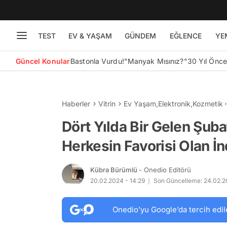
TEST
EV & YAŞAM
GÜNDEM
EĞLENCE
YE
Güncel Konular
Bastonla Vurdu!
"Manyak Mısınız?"
30 Yıl Önc
Haberler
Vitrin
Ev Yaşam
,
Elektronik
,
Kozmetik
Dört Yılda Bir Gelen Şuba
Herkesin Favorisi Olan İn
Kübra Bürümlü
- Onedio Editörü
20.02.2024 - 14:29
Son Güncelleme: 24.02.20
Onedio’yu Google’da tercih edil