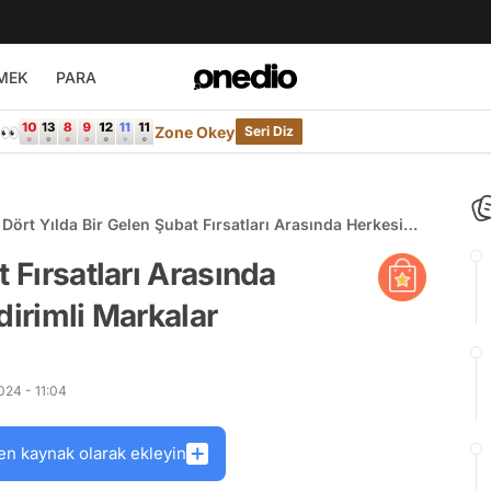
MEK
PARA
e👀
Zone Okey
Seri Diz
Dört Yılda Bir Gelen Şubat Fırsatları Arasında Herkesin
Favorisi Olan İndirimli Markalar
t Fırsatları Arasında
dirimli Markalar
24 - 11:04
en kaynak olarak ekleyin