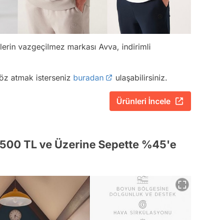
klerin vazgeçilmez markası Avva, indirimli
göz atmak isterseniz
buradan
ulaşabilirsiniz.
Ürünleri İncele
e 500 TL ve Üzerine Sepette %45'e