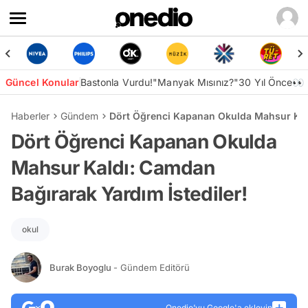
Güncel Konular
Bastonla Vurdu!
"Manyak Mısınız?"
30 Yıl Önce👀
Haberler
Gündem
Dört Öğrenci Kapanan Okulda Mahsur Kald
Dört Öğrenci Kapanan Okulda
Mahsur Kaldı: Camdan
Bağırarak Yardım İstediler!
okul
Burak Boyoglu
- Gündem Editörü
Onedio’yu Google'a ekleyin