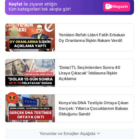
Keşfet
ile ziyaret ettiğin
Magazin
tüm kategorileri tek akışta gör!
Video
Test
Yeniden Refah Lideri Fatih Erbakan
Oy Oranlarına İlişkin Rakam Verdi!
'Dolar/TL Seçimlerden Sonra 40
Liraya Çıkacak' İddiasına İlişkin
Açıklama
Konya'da DNA Testiyle Ortaya Çıkan
Gerçek: Yıllarca Çocuklarının Babası
Olduğunu Sandı!
Yorumlar ve Emojiler Aşağıda