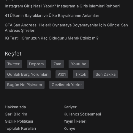
Instagram Giriş Nasıl Yapılır? Instagram'a Giriş İşlemleri Rehberi
41 Ülkenin Bayrakları ve Ülke Bayraklarının Anlamları
GTA San Andreas Hileleri! Oynamaya Doyamayanlar İçin Güncel San
Andreas Şifreleri
IQ Testi: IQ'unuzun Kaç Olduğunu Merak Ettiniz mi?
Keşfet
Twitter
Deprem
Zam
Youtube
Günlük Burç Yorumları
A101
Tiktok
Son Dakika
Bugün Ne Pişirsem
Gezilecek Yerler
Hakkımızda
Kariyer
Geri Bildirim
Kullanıcı Sözleşmesi
Gizlilik Politikası
Yayın İlkeleri
Topluluk Kuralları
Künye