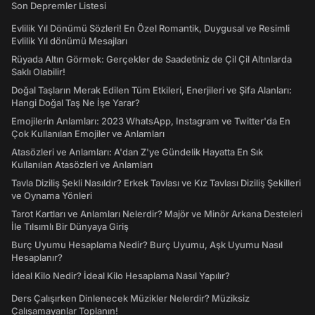
Son Depremler Listesi
Evlilik Yıl Dönümü Sözleri! En Özel Romantik, Duygusal ve Resimli
Evlilik Yıl dönümü Mesajları
Rüyada Altın Görmek: Gerçekler de Saadetiniz de Çil Çil Altınlarda
Saklı Olabilir!
Doğal Taşların Merak Edilen Tüm Etkileri, Enerjileri ve Şifa Alanları:
Hangi Doğal Taş Ne İşe Yarar?
Emojilerin Anlamları: 2023 WhatsApp, Instagram ve Twitter'da En
Çok Kullanılan Emojiler ve Anlamları
Atasözleri ve Anlamları: A'dan Z'ye Gündelik Hayatta En Sık
Kullanılan Atasözleri ve Anlamları
Tavla Diziliş Şekli Nasıldır? Erkek Tavlası ve Kız Tavlası Diziliş Şekilleri
ve Oynama Yönleri
Tarot Kartları ve Anlamları Nelerdir? Majör ve Minör Arkana Desteleri
İle Tılsımlı Bir Dünyaya Giriş
Burç Uyumu Hesaplama Nedir? Burç Uyumu, Aşk Uyumu Nasıl
Hesaplanır?
İdeal Kilo Nedir? İdeal Kilo Hesaplama Nasıl Yapılır?
Ders Çalışırken Dinlenecek Müzikler Nelerdir? Müziksiz
Çalışamayanlar Toplanın!