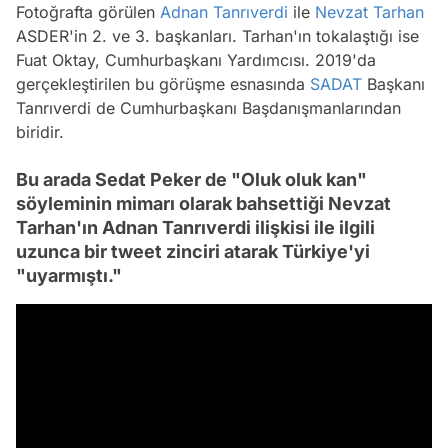
Fotoğrafta görülen
Adnan Tanrıverdi
ile
Nevzat Tarhan
ASDER'in 2. ve 3. başkanları. Tarhan'ın tokalaştığı ise
Fuat Oktay, Cumhurbaşkanı Yardımcısı. 2019'da
gerçekleştirilen bu görüşme esnasında
SADAT
Başkanı
Tanrıverdi de Cumhurbaşkanı Başdanışmanlarından
biridir.
Bu arada Sedat Peker de "Oluk oluk kan"
söyleminin mimarı olarak bahsettiği Nevzat
Tarhan'ın Adnan Tanrıverdi ilişkisi ile ilgili
uzunca bir tweet zinciri atarak Türkiye'yi
"uyarmıştı."