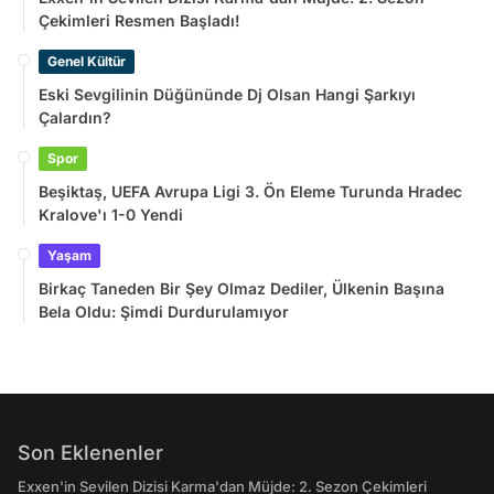
Çekimleri Resmen Başladı!
Genel Kültür
Eski Sevgilinin Düğününde Dj Olsan Hangi Şarkıyı
Çalardın?
Spor
Beşiktaş, UEFA Avrupa Ligi 3. Ön Eleme Turunda Hradec
Kralove'ı 1-0 Yendi
Yaşam
Birkaç Taneden Bir Şey Olmaz Dediler, Ülkenin Başına
Bela Oldu: Şimdi Durdurulamıyor
Son Eklenenler
Exxen'in Sevilen Dizisi Karma'dan Müjde: 2. Sezon Çekimleri