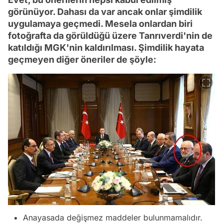
görünüyor. Dahası da var ancak onlar şimdilik
uygulamaya geçmedi. Mesela onlardan biri
fotoğrafta da görüldüğü üzere Tanrıverdi'nin de
katıldığı MGK'nin kaldırılması. Şimdilik hayata
geçmeyen diğer öneriler de şöyle:
Anayasada değişmez maddeler bulunmamalıdır.