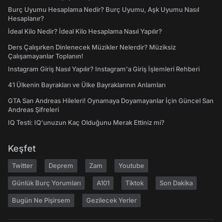
Burç Uyumu Hesaplama Nedir? Burç Uyumu, Aşk Uyumu Nasıl
Hesaplanır?
İdeal Kilo Nedir? İdeal Kilo Hesaplama Nasıl Yapılır?
Ders Çalışırken Dinlenecek Müzikler Nelerdir? Müziksiz
Çalışamayanlar Toplanın!
Instagram Giriş Nasıl Yapılır? Instagram'a Giriş İşlemleri Rehberi
41 Ülkenin Bayrakları ve Ülke Bayraklarının Anlamları
GTA San Andreas Hileleri! Oynamaya Doyamayanlar İçin Güncel San
Andreas Şifreleri
IQ Testi: IQ'unuzun Kaç Olduğunu Merak Ettiniz mi?
Keşfet
Twitter
Deprem
Zam
Youtube
Günlük Burç Yorumları
A101
Tiktok
Son Dakika
Bugün Ne Pişirsem
Gezilecek Yerler