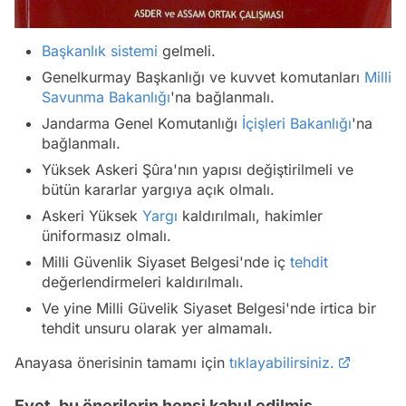
Başkanlık sistemi
gelmeli.
Genelkurmay Başkanlığı ve kuvvet komutanları
Milli
Savunma Bakanlığı
'na bağlanmalı.
Jandarma Genel Komutanlığı
İçişleri Bakanlığı
'na
bağlanmalı.
Yüksek Askeri Şûra'nın yapısı değiştirilmeli ve
bütün kararlar yargıya açık olmalı.
Askeri Yüksek
Yargı
kaldırılmalı, hakimler
üniformasız olmalı.
Milli Güvenlik Siyaset Belgesi'nde iç
tehdit
değerlendirmeleri kaldırılmalı.
Ve yine Milli Güvelik Siyaset Belgesi'nde irtica bir
tehdit unsuru olarak yer almamalı.
Anayasa önerisinin tamamı için
tıklayabilirsiniz.
Evet, bu önerilerin hepsi kabul edilmiş