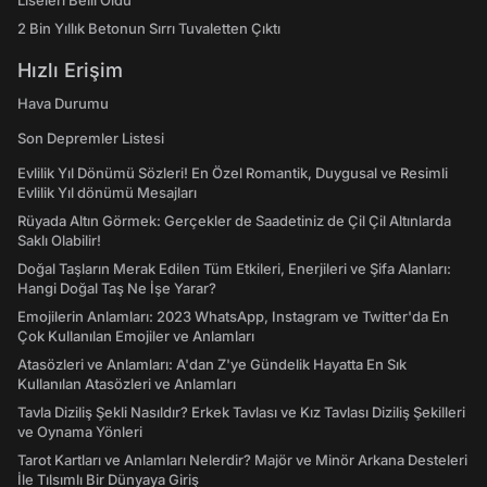
Liseleri Belli Oldu
2 Bin Yıllık Betonun Sırrı Tuvaletten Çıktı
Hızlı Erişim
Hava Durumu
Son Depremler Listesi
Evlilik Yıl Dönümü Sözleri! En Özel Romantik, Duygusal ve Resimli
Evlilik Yıl dönümü Mesajları
Rüyada Altın Görmek: Gerçekler de Saadetiniz de Çil Çil Altınlarda
Saklı Olabilir!
Doğal Taşların Merak Edilen Tüm Etkileri, Enerjileri ve Şifa Alanları:
Hangi Doğal Taş Ne İşe Yarar?
Emojilerin Anlamları: 2023 WhatsApp, Instagram ve Twitter'da En
Çok Kullanılan Emojiler ve Anlamları
Atasözleri ve Anlamları: A'dan Z'ye Gündelik Hayatta En Sık
Kullanılan Atasözleri ve Anlamları
Tavla Diziliş Şekli Nasıldır? Erkek Tavlası ve Kız Tavlası Diziliş Şekilleri
ve Oynama Yönleri
Tarot Kartları ve Anlamları Nelerdir? Majör ve Minör Arkana Desteleri
İle Tılsımlı Bir Dünyaya Giriş