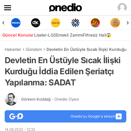
Güncel Konular
Liseler-LGS
Emekli Zammı
Filtresiz Hali😱
Haberler
Gündem
Devletin En Üstüyle Sıcak İlişki Kurduğu 
Devletin En Üstüyle Sıcak İlişki
Kurduğu İddia Edilen Şeriatçı
Yapılanma: SADAT
Görkem Kızıldağ
- Onedio Üyesi
Onedio’yu Google'a ekleyin
14.06.2022 - 12:32