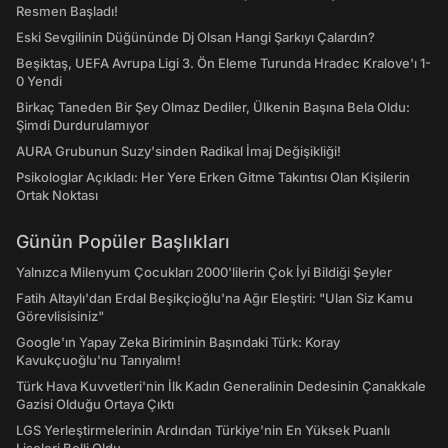
Resmen Başladı!
Eski Sevgilinin Düğününde Dj Olsan Hangi Şarkıyı Çalardın?
Beşiktaş, UEFA Avrupa Ligi 3. Ön Eleme Turunda Hradec Kralove'ı 1-
0 Yendi
Birkaç Taneden Bir Şey Olmaz Dediler, Ülkenin Başına Bela Oldu:
Şimdi Durdurulamıyor
AURA Grubunun Suzy'sinden Radikal İmaj Değişikliği!
Psikologlar Açıkladı: Her Yere Erken Gitme Takıntısı Olan Kişilerin
Ortak Noktası
Günün Popüler Başlıkları
Yalnızca Milenyum Çocukları 2000'lilerin Çok İyi Bildiği Şeyler
Fatih Altaylı'dan Erdal Beşikçioğlu'na Ağır Eleştiri: "Ulan Siz Kamu
Görevlisisiniz"
Google'ın Yapay Zeka Biriminin Başındaki Türk: Koray
Kavukçuoğlu'nu Tanıyalım!
Türk Hava Kuvvetleri'nin İlk Kadın Generalinin Dedesinin Çanakkale
Gazisi Olduğu Ortaya Çıktı
LGS Yerleştirmelerinin Ardından Türkiye'nin En Yüksek Puanlı