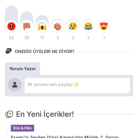
52
30
17
3
3
2
1
ONEDİO ÜYELERİ NE DİYOR?
Yorum Yazın
En Yeni İçerikler!
Dizi & Film
Exxen'in Sevilen Dizisi Karma'dan Müjde: 2. Sezon