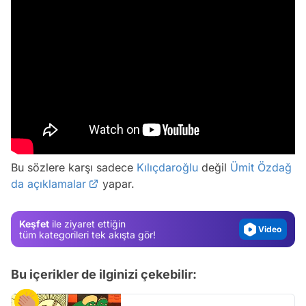
Video
Test
Gündem
Bu sözlere karşı sadece
Kılıçdaroğlu
değil
Ümit Özdağ
da açıklamalar
yapar.
Magazin
Video
Keşfet
ile ziyaret ettiğin
Test
tüm kategorileri tek akışta gör!
Bu içerikler de ilginizi çekebilir: