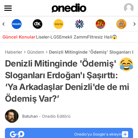
Güncel Konular
Liseler-LGS
Emekli Zammı
Filtresiz Hali😱
Haberler
Gündem
Denizli Mitinginde 'Ödemiş' Sloganları Er
Denizli Mitinginde 'Ödemiş'
Sloganları Erdoğan'ı Şaşırttı:
‘Ya Arkadaşlar Denizli'de de mi
Ödemiş Var?’
Batuhan
- Onedio Editörü
Onedio’yu Google'a ekleyin