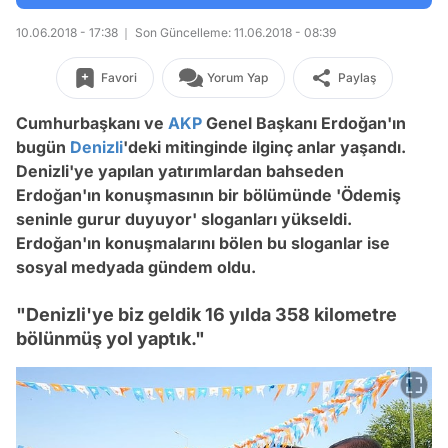
10.06.2018 - 17:38
Son Güncelleme: 11.06.2018 - 08:39
Favori
Yorum Yap
Paylaş
Cumhurbaşkanı ve
AKP
Genel Başkanı Erdoğan'ın
bugün
Denizli
'deki mitinginde ilginç anlar yaşandı.
Denizli'ye yapılan yatırımlardan bahseden
Erdoğan'ın
konuşmasının bir bölümünde 'Ödemiş
seninle gurur duyuyor' sloganları yükseldi.
Erdoğan'ın konuşmalarını bölen
bu sloganlar ise
sosyal medyada gündem oldu.
"Denizli'ye biz geldik 16 yılda 358 kilometre
bölünmüş yol yaptık."