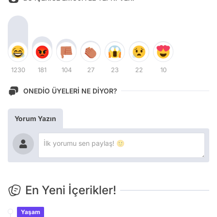
1230
181
104
27
23
22
10
ONEDİO ÜYELERİ NE DİYOR?
Yorum Yazın
En Yeni İçerikler!
Yaşam