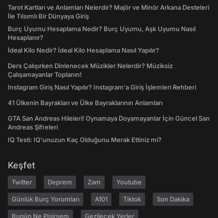
Tarot Kartları ve Anlamları Nelerdir? Majör ve Minör Arkana Desteleri
İle Tılsımlı Bir Dünyaya Giriş
Burç Uyumu Hesaplama Nedir? Burç Uyumu, Aşk Uyumu Nasıl
Hesaplanır?
İdeal Kilo Nedir? İdeal Kilo Hesaplama Nasıl Yapılır?
Ders Çalışırken Dinlenecek Müzikler Nelerdir? Müziksiz
Çalışamayanlar Toplanın!
Instagram Giriş Nasıl Yapılır? Instagram'a Giriş İşlemleri Rehberi
41 Ülkenin Bayrakları ve Ülke Bayraklarının Anlamları
GTA San Andreas Hileleri! Oynamaya Doyamayanlar İçin Güncel San
Andreas Şifreleri
IQ Testi: IQ'unuzun Kaç Olduğunu Merak Ettiniz mi?
Keşfet
Twitter
Deprem
Zam
Youtube
Günlük Burç Yorumları
A101
Tiktok
Son Dakika
Bugün Ne Pişirsem
Gezilecek Yerler