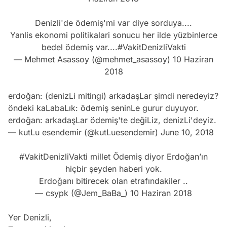
Denizli'de ödemiş'mi var diye sorduya....
Yanlis ekonomi politikalari sonucu her ilde yüzbinlerce
bedel ödemiş var....
#VakitDenizliVakti
— Mehmet Asassoy (@mehmet_asassoy)
10 Haziran
2018
erdoğan: (denizLi mitingi) arkadaşLar şimdi neredeyiz?
öndeki kaLabaLık: ödemiş seninLe gurur duyuyor.
erdoğan: arkadaşLar ödemiş'te değiLiz, denizLi'deyiz.
— kutLu esendemir (@kutLuesendemir)
June 10, 2018
#VakitDenizliVakti
millet Ödemiş diyor Erdoğan’ın
hiçbir şeyden haberi yok.
Erdoğanı bitirecek olan etrafındakiler ..
— csypk (@Jem_BaBa_)
10 Haziran 2018
Yer Denizli,