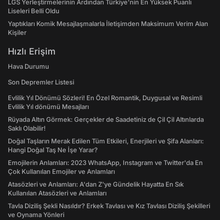
LGS Yerleştirmelerinin Ardından Türkiye'nin En Yüksek Puanlı
Liseleri Belli Oldu
Yaptıkları Komik Mesajlaşmalarla İletişimden Maksimum Verim Alan
Kişiler
Hızlı Erişim
Hava Durumu
Son Depremler Listesi
Evlilik Yıl Dönümü Sözleri! En Özel Romantik, Duygusal ve Resimli
Evlilik Yıl dönümü Mesajları
Rüyada Altın Görmek: Gerçekler de Saadetiniz de Çil Çil Altınlarda
Saklı Olabilir!
Doğal Taşların Merak Edilen Tüm Etkileri, Enerjileri ve Şifa Alanları:
Hangi Doğal Taş Ne İşe Yarar?
Emojilerin Anlamları: 2023 WhatsApp, Instagram ve Twitter'da En
Çok Kullanılan Emojiler ve Anlamları
Atasözleri ve Anlamları: A'dan Z'ye Gündelik Hayatta En Sık
Kullanılan Atasözleri ve Anlamları
Tavla Diziliş Şekli Nasıldır? Erkek Tavlası ve Kız Tavlası Diziliş Şekilleri
ve Oynama Yönleri