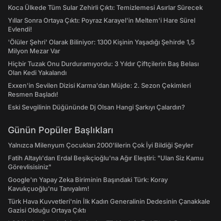
Koca Ülkede Tüm Sular Zehirli Çıktı: Temizlemesi Asırlar Sürecek
Yıllar Sonra Ortaya Çıktı: Poyraz Karayel'in Meltem'i Hare Sürel
Evlendi!
'Ölüler Şehri' Olarak Biliniyor: 1300 Kişinin Yaşadığı Şehirde 1,5
Milyon Mezar Var
Hiçbir Tuzak Onu Durduramıyordu: 3 Yıldır Çiftçilerin Baş Belası
Olan Kedi Yakalandı
Exxen'in Sevilen Dizisi Karma'dan Müjde: 2. Sezon Çekimleri
Resmen Başladı!
Eski Sevgilinin Düğününde Dj Olsan Hangi Şarkıyı Çalardın?
Günün Popüler Başlıkları
Yalnızca Milenyum Çocukları 2000'lilerin Çok İyi Bildiği Şeyler
Fatih Altaylı'dan Erdal Beşikçioğlu'na Ağır Eleştiri: "Ulan Siz Kamu
Görevlisisiniz"
Google'ın Yapay Zeka Biriminin Başındaki Türk: Koray
Kavukçuoğlu'nu Tanıyalım!
Türk Hava Kuvvetleri'nin İlk Kadın Generalinin Dedesinin Çanakkale
Gazisi Olduğu Ortaya Çıktı