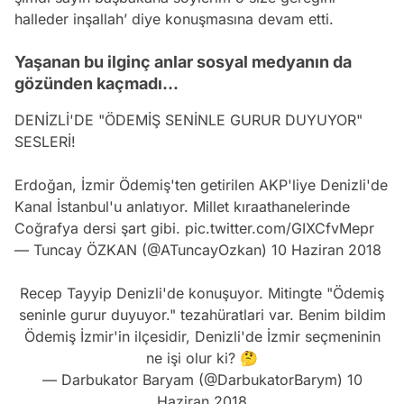
halleder inşallah’ diye konuşmasına devam etti.
Yaşanan bu ilginç anlar sosyal medyanın da
gözünden kaçmadı...
DENİZLİ'DE "ÖDEMİŞ SENİNLE GURUR DUYUYOR"
SESLERİ!
Erdoğan, İzmir Ödemiş'ten getirilen AKP'liye Denizli'de
Kanal İstanbul'u anlatıyor. Millet kıraathanelerinde
Coğrafya dersi şart gibi.
pic.twitter.com/GIXCfvMepr
— Tuncay ÖZKAN (@ATuncayOzkan)
10 Haziran 2018
Recep Tayyip Denizli'de konuşuyor. Mitingte "Ödemiş
seninle gurur duyuyor." tezahüratlari var. Benim bildim
Ödemiş İzmir'in ilçesidir, Denizli'de İzmir seçmeninin
ne işi olur ki? 🤔
— Darbukator Baryam (@DarbukatorBarym)
10
Haziran 2018