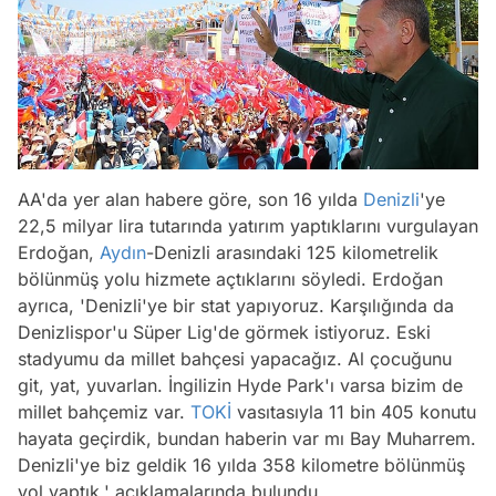
AA'da yer alan habere göre, son 16 yılda
Denizli
'ye
22,5 milyar lira tutarında yatırım yaptıklarını vurgulayan
Erdoğan,
Aydın
-Denizli arasındaki 125 kilometrelik
bölünmüş yolu hizmete açtıklarını söyledi. Erdoğan
ayrıca, 'Denizli'ye bir stat yapıyoruz. Karşılığında da
Denizlispor'u Süper Lig'de görmek istiyoruz. Eski
stadyumu da millet bahçesi yapacağız. Al çocuğunu
git, yat, yuvarlan. İngilizin Hyde Park'ı varsa bizim de
millet bahçemiz var.
TOKİ
vasıtasıyla 11 bin 405 konutu
hayata geçirdik, bundan haberin var mı Bay Muharrem.
Denizli'ye biz geldik 16 yılda 358 kilometre bölünmüş
yol yaptık.' açıklamalarında bulundu.