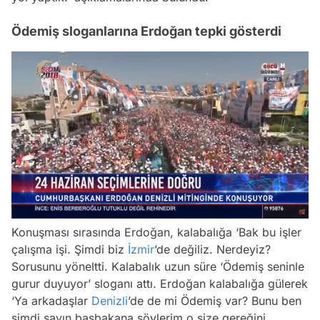
Ödemiş sloganlarına Erdoğan tepki gösterdi
/
Konuşması sırasında Erdoğan, kalabalığa ‘Bak bu işler
çalışma işi. Şimdi biz
İzmir
’de değiliz. Nerdeyiz?
Sorusunu yöneltti. Kalabalık uzun süre ‘Ödemiş seninle
gurur duyuyor’ sloganı attı. Erdoğan kalabalığa gülerek
‘Ya arkadaşlar
Denizli
’de de mi Ödemiş var? Bunu ben
şimdi sayın başbakana söylerim o size gereğini