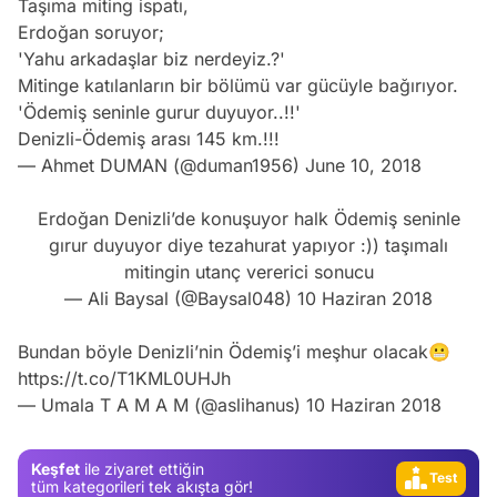
Taşıma miting ispatı,
Erdoğan soruyor;
'Yahu arkadaşlar biz nerdeyiz.?'
Mitinge katılanların bir bölümü var gücüyle bağırıyor.
'Ödemiş seninle gurur duyuyor..!!'
Denizli-Ödemiş arası 145 km.!!!
— Ahmet DUMAN (@duman1956)
June 10, 2018
Erdoğan Denizli’de konuşuyor halk Ödemiş seninle
gırur duyuyor diye tezahurat yapıyor :)) taşımalı
mitingin utanç vererici sonucu
Video
— Ali Baysal (@Baysal048)
10 Haziran 2018
Test
Bundan böyle Denizli’nin Ödemiş’i meşhur olacak😬
Gündem
https://t.co/T1KML0UHJh
— Umala T A M A M (@aslihanus)
10 Haziran 2018
Magazin
Video
Keşfet
ile ziyaret ettiğin
Test
tüm kategorileri tek akışta gör!