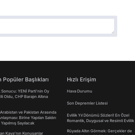
 Popüler Başlıkları
Hızlı Erişim
t Sonucu: YENİ Parti'nin Oy
Hava Durumu
lli Oldu, CHP Barajın Altına
Son Depremler Listesi
 Arabistan ve Pakistan Arasında
Evlilik Yıl Dönümü Sözleri! En Özel
laşması: Birine Yapılan Saldırı
Romantik, Duygusal ve Resimli Evlilik 
Yapılmış Sayılacak
dönümü Mesajları
Rüyada Altın Görmek: Gerçekler de
an Kaya’nın Konuşanlar