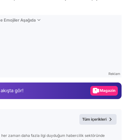
e Emojiler Aşağıda
Video
Test
Reklam
Gündem
 akışta gör!
Magazin
Video
Test
Tüm içerikleri
 her zaman daha fazla ilgi duyduğum habercilik sektöründe