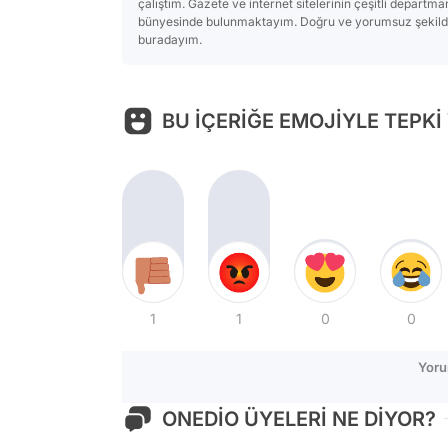
çalıştım. Gazete ve internet sitelerinin çeşitli departm
bünyesinde bulunmaktayım. Doğru ve yorumsuz şekilde 
buradayım.
BU İÇERİĞE EMOJİYLE TEPKİ
1
1
0
0
Yoru
ONEDİO ÜYELERİ NE DİYOR?