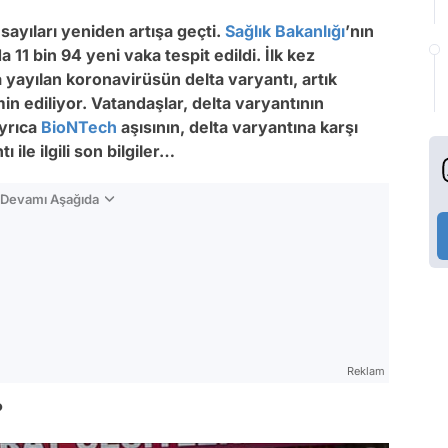
ayıları yeniden artışa geçti.
Sağlık Bakanlığı
’nın
11 bin 94 yeni vaka tespit edildi. İlk kez
yayılan koronavirüsün delta varyantı, artık
n ediliyor. Vatandaşlar, delta varyantının
Ayrıca
BioNTech
aşısının, delta varyantına karşı
 ile ilgili son bilgiler…
n Devamı Aşağıda
Reklam
?