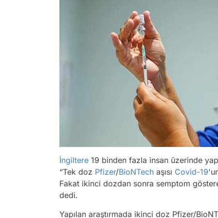
İngiltere
19 binden fazla insan üzerinde yapı
“Tek doz
Pfizer
/
BioNTech
aşısı
Covid-19
'u
Fakat ikinci dozdan sonra semptom göstere
dedi.
Yapılan araştırmada ikinci doz Pfizer/BioNT