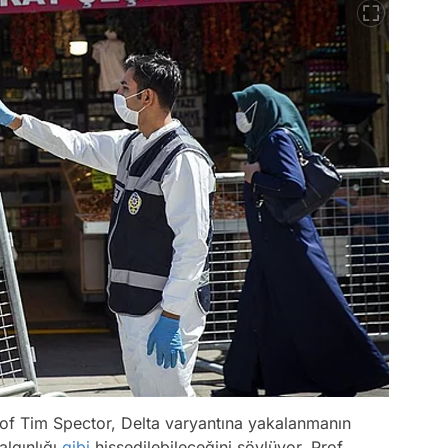
of Tim Spector, Delta varyantına yakalanmanın
algınlığı
gibi
hissedilebileceğini söylüyor. Prof.