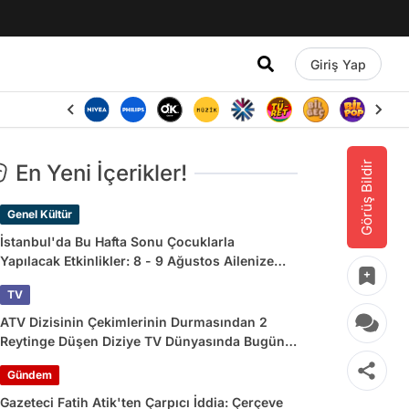
Giriş Yap
Görüş Bildir
En Yeni İçerikler!
Genel Kültür
İstanbul'da Bu Hafta Sonu Çocuklarla
Yapılacak Etkinlikler: 8 - 9 Ağustos Ailenize
Çok İyi Gelecek!
TV
ATV Dizisinin Çekimlerinin Durmasından 2
Reytinge Düşen Diziye TV Dünyasında Bugün
Yaşananlar
Gündem
Gazeteci Fatih Atik'ten Çarpıcı İddia: Çerçeve