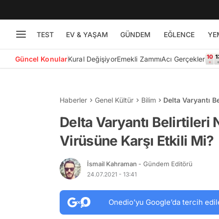
TEST
EV & YAŞAM
GÜNDEM
EĞLENCE
YE
Güncel Konular
Kural Değişiyor
Emekli Zammı
Acı Gerçekler
Haberler
Genel Kültür
Bilim
Delta Varyantı Be
Mi?
Delta Varyantı Belirtiler
Virüsüne Karşı Etkili Mi?
İsmail Kahraman
- Gündem Editörü
24.07.2021 - 13:41
Onedio’yu Google’da tercih edil