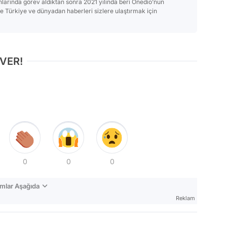
anlarında görev aldıktan sonra 2021 yılında beri Onedio’nun
Türkiye ve dünyadan haberleri sizlere ulaştırmak için
 VER!
0
0
0
mlar Aşağıda
Reklam