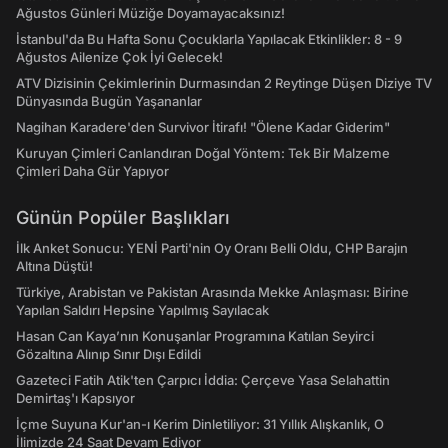
Ağustos Günleri Müziğe Doyamayacaksınız!
İstanbul'da Bu Hafta Sonu Çocuklarla Yapılacak Etkinlikler: 8 - 9
Ağustos Ailenize Çok İyi Gelecek!
ATV Dizisinin Çekimlerinin Durmasından 2 Reytinge Düşen Diziye TV
Dünyasında Bugün Yaşananlar
Nagihan Karadere'den Survivor İtirafı! "Ölene Kadar Giderim"
Kuruyan Çimleri Canlandıran Doğal Yöntem: Tek Bir Malzeme
Çimleri Daha Gür Yapıyor
Günün Popüler Başlıkları
İlk Anket Sonucu: YENİ Parti'nin Oy Oranı Belli Oldu, CHP Barajın
Altına Düştü!
Türkiye, Arabistan ve Pakistan Arasında Mekke Anlaşması: Birine
Yapılan Saldırı Hepsine Yapılmış Sayılacak
Hasan Can Kaya’nın Konuşanlar Programına Katılan Seyirci
Gözaltına Alınıp Sınır Dışı Edildi
Gazeteci Fatih Atik'ten Çarpıcı İddia: Çerçeve Yasa Selahattin
Demirtaş'ı Kapsıyor
İçme Suyuna Kur'an-ı Kerim Dinletiliyor: 31 Yıllık Alışkanlık, O
İlimizde 24 Saat Devam Ediyor