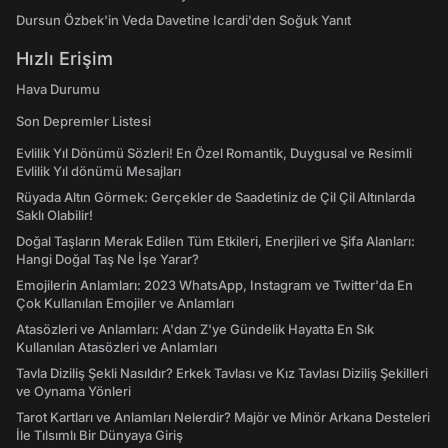
Dursun Özbek'in Veda Davetine Icardi'den Soğuk Yanıt
Hızlı Erişim
Hava Durumu
Son Depremler Listesi
Evlilik Yıl Dönümü Sözleri! En Özel Romantik, Duygusal ve Resimli
Evlilik Yıl dönümü Mesajları
Rüyada Altın Görmek: Gerçekler de Saadetiniz de Çil Çil Altınlarda
Saklı Olabilir!
Doğal Taşların Merak Edilen Tüm Etkileri, Enerjileri ve Şifa Alanları:
Hangi Doğal Taş Ne İşe Yarar?
Emojilerin Anlamları: 2023 WhatsApp, Instagram ve Twitter'da En
Çok Kullanılan Emojiler ve Anlamları
Atasözleri ve Anlamları: A'dan Z'ye Gündelik Hayatta En Sık
Kullanılan Atasözleri ve Anlamları
Tavla Diziliş Şekli Nasıldır? Erkek Tavlası ve Kız Tavlası Diziliş Şekilleri
ve Oynama Yönleri
Tarot Kartları ve Anlamları Nelerdir? Majör ve Minör Arkana Desteleri
İle Tılsımlı Bir Dünyaya Giriş