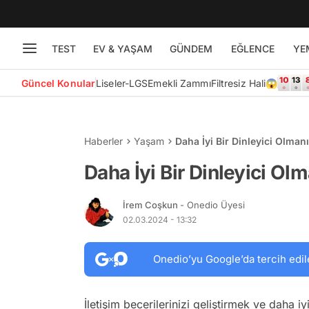
TEST
EV & YAŞAM
GÜNDEM
EĞLENCE
YE
Güncel Konular
Liseler-LGS
Emekli Zammı
Filtresiz Hali😱
Haberler
Yaşam
Daha İyi Bir Dinleyici Olmanı
Daha İyi Bir Dinleyici Olm
İrem Coşkun
- Onedio Üyesi
02.03.2024 - 13:32
Onedio’yu Google’da tercih edil
İletişim becerilerinizi geliştirmek ve daha iyi