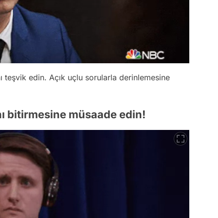
 teşvik edin. Açık uçlu sorularla derinlemesine
ı bitirmesine müsaade edin!