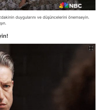
zdakinin duygularını ve düşüncelerini önemseyin.
şın.
yin!