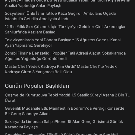
Kıyafet Almadan Önce Bu Testi Mutlaka Yapın: Bir Kadın Kişisel Renk
Analizi Yaptırdığı Anları Paylaştı
Sosyetenin Ünlü İsmi Tatilde Kaza Geçirdi: Ambulans Uçakla
İstanbul'a Getirilip Ameliyata Alındı
12 Bin Yıllık Sırrı Çözmek İçin Türkiye'ye Geldiler: Çinli Arkeologlar
Şanlıurfa'da Kazılara Başladı
Televizyonlarda Yeni Dönem Başlıyor: 15 Ağustos Gecesi Kanal
Ayarı Yapmanız Gerekiyor
Zombi Filmine Benzetildi: Popüler Tatil Adresi Alaçatı Sokaklarında
Ağustos Yoğunluğu Görüntülendi
MasterChef Yedek Kadroya Kim Girdi? MasterChef’te Yedek
Kadroya Giren 3 Yarışmacı Belli Oldu
Günün Popüler Başlıkları
Çeşme'de Kumrucuya Tepki Yağdı! 1,5 Saatlik Süreyi Aşana 2 Bin TL
Ücret
Güvenlik Müdahale Etti: Manifest'in Bodrum'da Verdiği Konserde
Bir Genç Sahneye Atladı
Sakarya'da Limonata Satıp iPhone 15 Alan Genç Girişimci Günlük
Kazancını Paylaştı
Çocuklar Duymasın'ın Şükrü'sü Şükrü Koruyucu'nun Son Hali