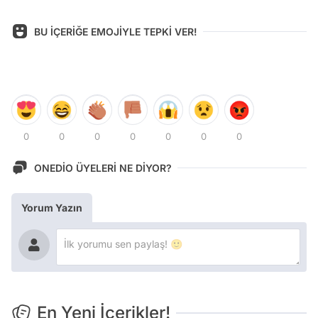
BU İÇERİĞE EMOJİYLE TEPKİ VER!
0
0
0
0
0
0
0
ONEDİO ÜYELERİ NE DİYOR?
Yorum Yazın
En Yeni İçerikler!