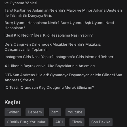
ve Oynama Yönleri
Tarot Kartları ve Anlamları Nelerdir? Majör ve Minör Arkana Desteleri
İle Tılsımlı Bir Dünyaya Giriş
Burç Uyumu Hesaplama Nedir? Burç Uyumu, Aşk Uyumu Nasıl
Hesaplanır?
İdeal Kilo Nedir? İdeal Kilo Hesaplama Nasıl Yapılır?
Ders Çalışırken Dinlenecek Müzikler Nelerdir? Müziksiz
Çalışamayanlar Toplanın!
Instagram Giriş Nasıl Yapılır? Instagram'a Giriş İşlemleri Rehberi
41 Ülkenin Bayrakları ve Ülke Bayraklarının Anlamları
GTA San Andreas Hileleri! Oynamaya Doyamayanlar İçin Güncel San
Andreas Şifreleri
IQ Testi: IQ'unuzun Kaç Olduğunu Merak Ettiniz mi?
Keşfet
Twitter
Deprem
Zam
Youtube
Günlük Burç Yorumları
A101
Tiktok
Son Dakika