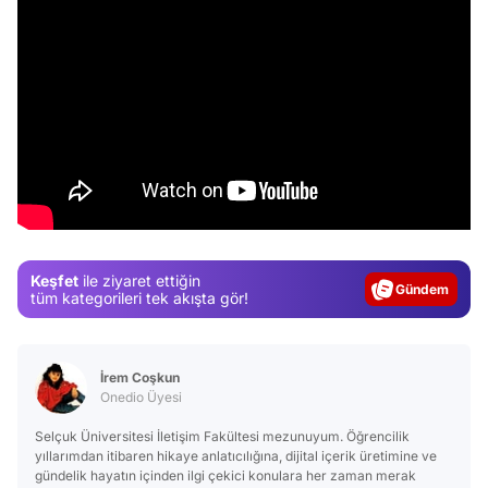
Video
Test
Keşfet
ile ziyaret ettiğin
Gündem
tüm kategorileri tek akışta gör!
Magazin
Video
İrem Coşkun
Test
Onedio Üyesi
Selçuk Üniversitesi İletişim Fakültesi mezunuyum. Öğrencilik
yıllarımdan itibaren hikaye anlatıcılığına, dijital içerik üretimine ve
gündelik hayatın içinden ilgi çekici konulara her zaman merak