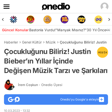
Güncel Konular
Bastonla Vurdu!
"Manyak Mısınız?"
30 Yıl Önce👀
Haberler
Genel Kültür
Müzik
Çocukluğunu Biliriz! Justin Bie
Çocukluğunu Biliriz! Justin
Bieber’ın Yıllar İçinde
Değişen Müzik Tarzı ve Şarkıları
İrem Coşkun
- Onedio Üyesi
Onedio’yu Google'a ekleyin
10.03.2023 - 13:32