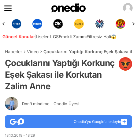
Güncel Konular
Liseler-LGS
Emekli Zammı
Filtresiz Hali😱
Haberler
Video
Çocuklarını Yaptığı Korkunç Eşek Şakası ile
Çocuklarını Yaptığı Korkunç
Eşek Şakası ile Korkutan
Zalim Anne
Don't mind me
- Onedio Üyesi
Onedio’yu Google'a ekleyin
18.10.2019 - 18:29