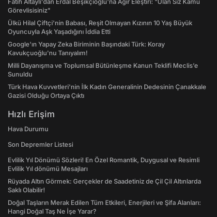
Fatih Altaylı'dan Erdal Beşikçioğlu'na Ağır Eleştiri: "Ulan Siz Kamu
Görevlisisiniz"
Ülkü Hilal Çiftçi'nin Babası, Reşit Olmayan Kızının 10 Yaş Büyük
Oyuncuyla Aşk Yaşadığını İddia Etti
Google'ın Yapay Zeka Biriminin Başındaki Türk: Koray
Kavukçuoğlu'nu Tanıyalım!
Milli Dayanışma ve Toplumsal Bütünleşme Kanun Teklifi Meclis’e
Sunuldu
Türk Hava Kuvvetleri'nin İlk Kadın Generalinin Dedesinin Çanakkale
Gazisi Olduğu Ortaya Çıktı
Hızlı Erişim
Hava Durumu
Son Depremler Listesi
Evlilik Yıl Dönümü Sözleri! En Özel Romantik, Duygusal ve Resimli
Evlilik Yıl dönümü Mesajları
Rüyada Altın Görmek: Gerçekler de Saadetiniz de Çil Çil Altınlarda
Saklı Olabilir!
Doğal Taşların Merak Edilen Tüm Etkileri, Enerjileri ve Şifa Alanları:
Hangi Doğal Taş Ne İşe Yarar?