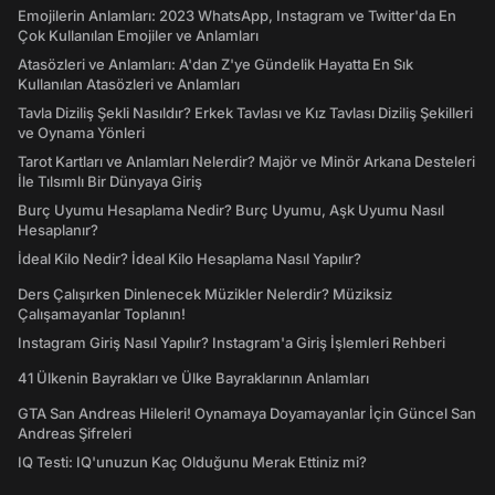
Emojilerin Anlamları: 2023 WhatsApp, Instagram ve Twitter'da En
Çok Kullanılan Emojiler ve Anlamları
Atasözleri ve Anlamları: A'dan Z'ye Gündelik Hayatta En Sık
Kullanılan Atasözleri ve Anlamları
Tavla Diziliş Şekli Nasıldır? Erkek Tavlası ve Kız Tavlası Diziliş Şekilleri
ve Oynama Yönleri
Tarot Kartları ve Anlamları Nelerdir? Majör ve Minör Arkana Desteleri
İle Tılsımlı Bir Dünyaya Giriş
Burç Uyumu Hesaplama Nedir? Burç Uyumu, Aşk Uyumu Nasıl
Hesaplanır?
İdeal Kilo Nedir? İdeal Kilo Hesaplama Nasıl Yapılır?
Ders Çalışırken Dinlenecek Müzikler Nelerdir? Müziksiz
Çalışamayanlar Toplanın!
Instagram Giriş Nasıl Yapılır? Instagram'a Giriş İşlemleri Rehberi
41 Ülkenin Bayrakları ve Ülke Bayraklarının Anlamları
GTA San Andreas Hileleri! Oynamaya Doyamayanlar İçin Güncel San
Andreas Şifreleri
IQ Testi: IQ'unuzun Kaç Olduğunu Merak Ettiniz mi?