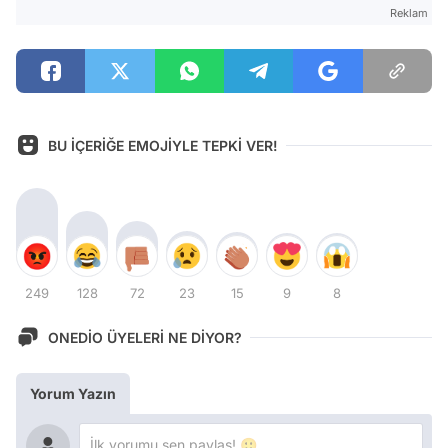
Reklam
BU İÇERİĞE EMOJİYLE TEPKİ VER!
249
128
72
23
15
9
8
ONEDİO ÜYELERİ NE DİYOR?
Yorum Yazın