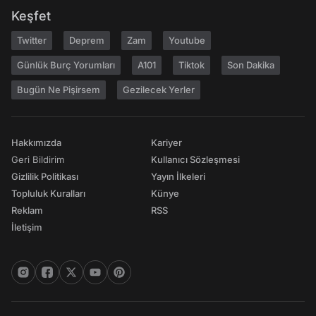
Keşfet
Twitter
Deprem
Zam
Youtube
Günlük Burç Yorumları
A101
Tiktok
Son Dakika
Bugün Ne Pişirsem
Gezilecek Yerler
Hakkımızda
Kariyer
Geri Bildirim
Kullanıcı Sözleşmesi
Gizlilik Politikası
Yayın İlkeleri
Topluluk Kuralları
Künye
Reklam
RSS
İletişim