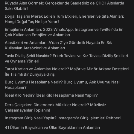
Rüyada Altın Görmek: Gerçekler de Saadetiniz de Çil Çil Altınlarda
Saklı Olabilir!
Doğal Taşların Merak Edilen Tüm Etkileri, Enerjileri ve Şifa Alanları:
Hangi Doğal Taş Ne İşe Yarar?
Emojilerin Anlamları: 2023 WhatsApp, Instagram ve Twitter'da En
Çok Kullanılan Emojiler ve Anlamları
Atasözleri ve Anlamları: A'dan Z'ye Gündelik Hayatta En Sık
Kullanılan Atasözleri ve Anlamları
Tavla Diziliş Şekli Nasıldır? Erkek Tavlası ve Kız Tavlası Diziliş Şekilleri
ve Oynama Yönleri
Tarot Kartları ve Anlamları Nelerdir? Majör ve Minör Arkana Desteleri
İle Tılsımlı Bir Dünyaya Giriş
Burç Uyumu Hesaplama Nedir? Burç Uyumu, Aşk Uyumu Nasıl
Hesaplanır?
İdeal Kilo Nedir? İdeal Kilo Hesaplama Nasıl Yapılır?
Ders Çalışırken Dinlenecek Müzikler Nelerdir? Müziksiz
Çalışamayanlar Toplanın!
Instagram Giriş Nasıl Yapılır? Instagram'a Giriş İşlemleri Rehberi
41 Ülkenin Bayrakları ve Ülke Bayraklarının Anlamları