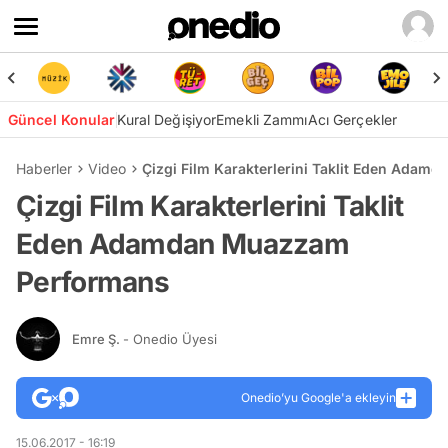
Güncel Konular
Kural Değişiyor
Emekli Zammı
Acı Gerçekler
Haberler
Video
Çizgi Film Karakterlerini Taklit Eden Ada
Çizgi Film Karakterlerini Taklit
Eden Adamdan Muazzam
Performans
Emre Ş.
- Onedio Üyesi
Onedio’yu Google'a ekleyin
15.06.2017 - 16:19