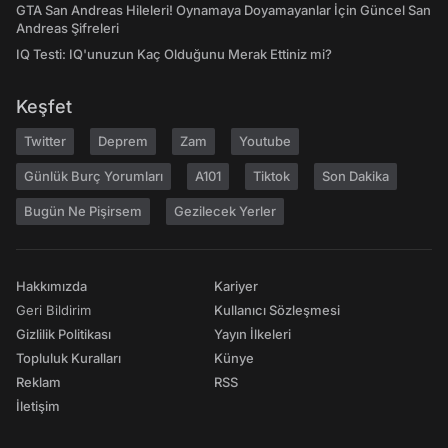
GTA San Andreas Hileleri! Oynamaya Doyamayanlar İçin Güncel San
Andreas Şifreleri
IQ Testi: IQ'unuzun Kaç Olduğunu Merak Ettiniz mi?
Keşfet
Twitter
Deprem
Zam
Youtube
Günlük Burç Yorumları
A101
Tiktok
Son Dakika
Bugün Ne Pişirsem
Gezilecek Yerler
Hakkımızda
Kariyer
Geri Bildirim
Kullanıcı Sözleşmesi
Gizlilik Politikası
Yayın İlkeleri
Topluluk Kuralları
Künye
Reklam
RSS
İletişim