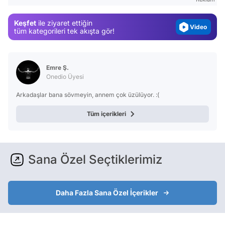
Magazin
Keşfet
ile ziyaret ettiğin
Video
tüm kategorileri tek akışta gör!
Test
Emre Ş.
Onedio Üyesi
Arkadaşlar bana sövmeyin, annem çok üzülüyor. :(
Tüm içerikleri
Sana Özel Seçtiklerimiz
Daha Fazla Sana Özel İçerikler