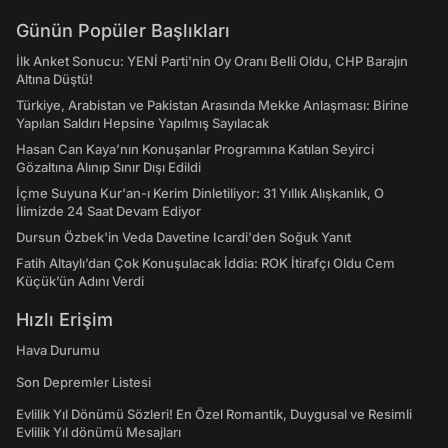
Günün Popüler Başlıkları
İlk Anket Sonucu: YENİ Parti'nin Oy Oranı Belli Oldu, CHP Barajın
Altına Düştü!
Türkiye, Arabistan ve Pakistan Arasında Mekke Anlaşması: Birine
Yapılan Saldırı Hepsine Yapılmış Sayılacak
Hasan Can Kaya’nın Konuşanlar Programına Katılan Seyirci
Gözaltına Alınıp Sınır Dışı Edildi
İçme Suyuna Kur'an-ı Kerim Dinletiliyor: 31 Yıllık Alışkanlık, O
İlimizde 24 Saat Devam Ediyor
Dursun Özbek'in Veda Davetine Icardi'den Soğuk Yanıt
Fatih Altaylı’dan Çok Konuşulacak İddia: ROK İtirafçı Oldu Cem
Küçük’ün Adını Verdi
Hızlı Erişim
Hava Durumu
Son Depremler Listesi
Evlilik Yıl Dönümü Sözleri! En Özel Romantik, Duygusal ve Resimli
Evlilik Yıl dönümü Mesajları