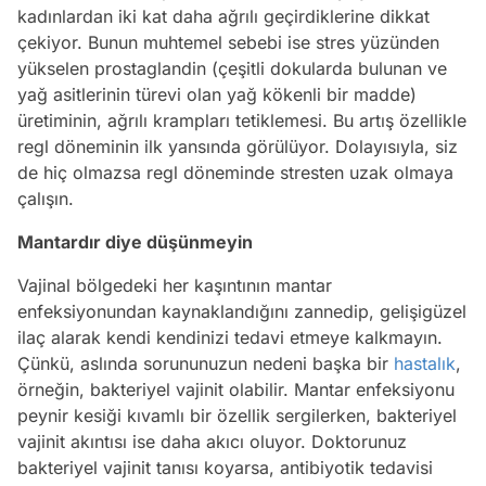
kadınlardan iki kat daha ağrılı geçirdiklerine dikkat
çekiyor. Bunun muhtemel sebebi ise stres yüzünden
yükselen prostaglandin (çeşitli dokularda bulunan ve
yağ asitlerinin türevi olan yağ kökenli bir madde)
üretiminin, ağrılı krampları tetiklemesi. Bu artış özellikle
regl döneminin ilk yansında görülüyor. Dolayısıyla, siz
de hiç olmazsa regl döneminde stresten uzak olmaya
çalışın.
Mantardır diye düşünmeyin
Vajinal bölgedeki her kaşıntının mantar
enfeksiyonundan kaynaklandığını zannedip, gelişigüzel
ilaç alarak kendi kendinizi tedavi etmeye kalkmayın.
Çünkü, aslında sorununuzun nedeni başka bir
hastalık
,
örneğin, bakteriyel vajinit olabilir. Mantar enfeksiyonu
peynir kesiği kıvamlı bir özellik sergilerken, bakteriyel
vajinit akıntısı ise daha akıcı oluyor. Doktorunuz
bakteriyel vajinit tanısı koyarsa, antibiyotik tedavisi