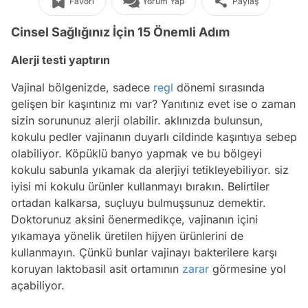
Favori
Yorum Yap
Paylaş
Cinsel Sağlığınız İçin 15 Önemli Adım
Alerji testi yaptırın
Vajinal bölgenizde, sadece
regl
dönemi sırasında
gelişen bir kaşıntınız mı var? Yanıtınız evet ise o zaman
sizin sorununuz alerji olabilir. aklınızda bulunsun,
kokulu pedler vajinanın duyarlı cildinde kaşıntıya sebep
olabiliyor. Köpüklü banyo yapmak ve bu bölgeyi
kokulu sabunla yıkamak da alerjiyi tetikleyebiliyor. siz
iyisi mi kokulu ürünler kullanmayı bırakın. Belirtiler
ortadan kalkarsa, suçluyu bulmuşsunuz demektir.
Doktorunuz aksini öenermedikçe, vajinanın içini
yıkamaya yönelik üretilen hijyen ürünlerini de
kullanmayın. Çünkü bunlar vajinayı bakterilere karşı
koruyan laktobasil asit ortamının
zarar
görmesine yol
açabiliyor.