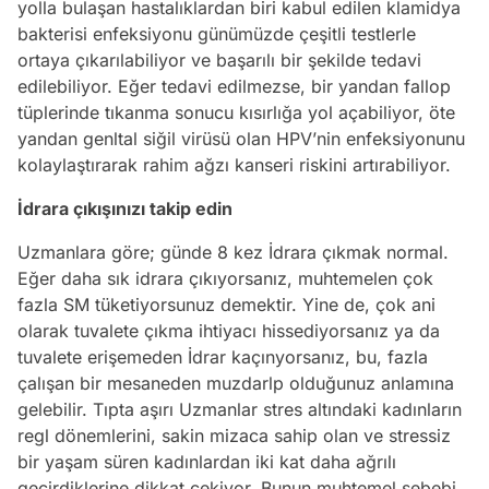
yolla bulaşan hastalıklardan biri kabul edilen klamidya
bakterisi enfeksiyonu günümüzde çeşitli testlerle
ortaya çıkarılabiliyor ve başarılı bir şekilde tedavi
edilebiliyor. Eğer tedavi edilmezse, bir yandan fallop
tüplerinde tıkanma sonucu kısırlığa yol açabiliyor, öte
yandan genltal siğil virüsü olan HPV’nin enfeksiyonunu
kolaylaştırarak rahim ağzı kanseri riskini artırabiliyor.
İdrara çıkışınızı takip edin
Uzmanlara göre; günde 8 kez İdrara çıkmak normal.
Eğer daha sık idrara çıkıyorsanız, muhtemelen çok
fazla SM tüketiyorsunuz demektir. Yine de, çok ani
olarak tuvalete çıkma ihtiyacı hissediyorsanız ya da
tuvalete erişemeden İdrar kaçınyorsanız, bu, fazla
çalışan bir mesaneden muzdarlp olduğunuz anlamına
gelebilir. Tıpta aşırı Uzmanlar stres altındaki kadınların
regl dönemlerini, sakin mizaca sahip olan ve stressiz
bir yaşam süren kadınlardan iki kat daha ağrılı
geçirdiklerine dikkat çekiyor. Bunun muhtemel sebebi