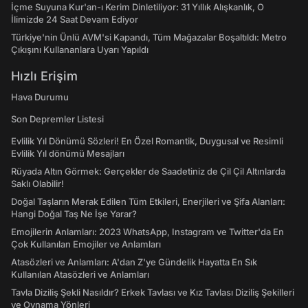
İçme Suyuna Kur'an-ı Kerim Dinletiliyor: 31 Yıllık Alışkanlık, O
İlimizde 24 Saat Devam Ediyor
Türkiye'nin Ünlü AVM'si Kapandı, Tüm Mağazalar Boşaltıldı: Metro
Çıkışını Kullananlara Uyarı Yapıldı
Hızlı Erişim
Hava Durumu
Son Depremler Listesi
Evlilik Yıl Dönümü Sözleri! En Özel Romantik, Duygusal ve Resimli
Evlilik Yıl dönümü Mesajları
Rüyada Altın Görmek: Gerçekler de Saadetiniz de Çil Çil Altınlarda
Saklı Olabilir!
Doğal Taşların Merak Edilen Tüm Etkileri, Enerjileri ve Şifa Alanları:
Hangi Doğal Taş Ne İşe Yarar?
Emojilerin Anlamları: 2023 WhatsApp, Instagram ve Twitter'da En
Çok Kullanılan Emojiler ve Anlamları
Atasözleri ve Anlamları: A'dan Z'ye Gündelik Hayatta En Sık
Kullanılan Atasözleri ve Anlamları
Tavla Diziliş Şekli Nasıldır? Erkek Tavlası ve Kız Tavlası Diziliş Şekilleri
ve Oynama Yönleri