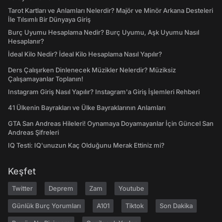
Tarot Kartları ve Anlamları Nelerdir? Majör ve Minör Arkana Desteleri
İle Tılsımlı Bir Dünyaya Giriş
Burç Uyumu Hesaplama Nedir? Burç Uyumu, Aşk Uyumu Nasıl
Hesaplanır?
İdeal Kilo Nedir? İdeal Kilo Hesaplama Nasıl Yapılır?
Ders Çalışırken Dinlenecek Müzikler Nelerdir? Müziksiz
Çalışamayanlar Toplanın!
Instagram Giriş Nasıl Yapılır? Instagram'a Giriş İşlemleri Rehberi
41 Ülkenin Bayrakları ve Ülke Bayraklarının Anlamları
GTA San Andreas Hileleri! Oynamaya Doyamayanlar İçin Güncel San
Andreas Şifreleri
IQ Testi: IQ'unuzun Kaç Olduğunu Merak Ettiniz mi?
Keşfet
Twitter
Deprem
Zam
Youtube
Günlük Burç Yorumları
A101
Tiktok
Son Dakika