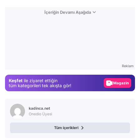
İçeriğin Devamı Aşağıda
Video
Test
Reklam
Gündem
Keşfet
ile ziyaret ettiğin
Magazin
tüm kategorileri tek akışta gör!
Video
Test
kadinca.net
Onedio Üyesi
Tüm içerikleri