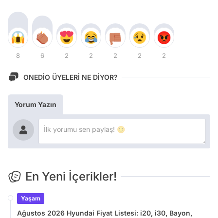
8
6
2
2
2
2
2
ONEDİO ÜYELERİ NE DİYOR?
Yorum Yazın
En Yeni İçerikler!
Yaşam
Ağustos 2026 Hyundai Fiyat Listesi: i20, i30, Bayon,