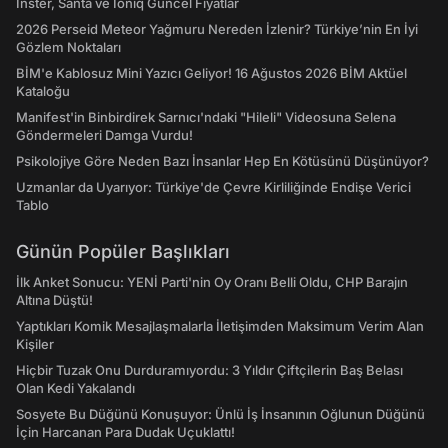
Inster, Santa ve Ioniq Güncel Fiyatlar
2026 Perseid Meteor Yağmuru Nereden İzlenir? Türkiye’nin En İyi
Gözlem Noktaları
BİM'e Kablosuz Mini Yazıcı Geliyor! 16 Ağustos 2026 BİM Aktüel
Kataloğu
Manifest'in Binbirdirek Sarnıcı'ndaki "Hileli" Videosuna Selena
Göndermeleri Damga Vurdu!
Psikolojiye Göre Neden Bazı İnsanlar Hep En Kötüsünü Düşünüyor?
Uzmanlar da Uyarıyor: Türkiye'de Çevre Kirliliğinde Endişe Verici
Tablo
Günün Popüler Başlıkları
İlk Anket Sonucu: YENİ Parti'nin Oy Oranı Belli Oldu, CHP Barajın
Altına Düştü!
Yaptıkları Komik Mesajlaşmalarla İletişimden Maksimum Verim Alan
Kişiler
Hiçbir Tuzak Onu Durduramıyordu: 3 Yıldır Çiftçilerin Baş Belası
Olan Kedi Yakalandı
Sosyete Bu Düğünü Konuşuyor: Ünlü İş İnsanının Oğlunun Düğünü
İçin Harcanan Para Dudak Uçuklattı!