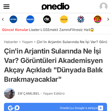
Güncel Konular
Liseler-LGS
Emekli Zammı
Filtresiz Hali😱
Haberler
Yaşam
Çin'in Arjantin Sularında Ne İşi Var? Görü
Çin'in Arjantin Sularında Ne İşi
Var? Görüntüleri Akademisyen
Akçay Açıkladı "Dünyada Balık
Bırakmayacaklar"
Elif ÇAMLIBEL
- Yaşam Editörü
Onedio’yu Google'a ekleyin