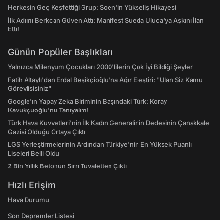
Herkesin Geç Keşfettiği Grup: Soen'in Yükseliş Hikayesi
İlk Adımı Berkcan Güven Attı: Manifest Sueda Uluca'ya Aşkını İlan
Etti!
Günün Popüler Başlıkları
Yalnızca Milenyum Çocukları 2000'lilerin Çok İyi Bildiği Şeyler
Fatih Altaylı'dan Erdal Beşikçioğlu'na Ağır Eleştiri: "Ulan Siz Kamu
Görevlisisiniz"
Google'ın Yapay Zeka Biriminin Başındaki Türk: Koray
Kavukçuoğlu'nu Tanıyalım!
Türk Hava Kuvvetleri'nin İlk Kadın Generalinin Dedesinin Çanakkale
Gazisi Olduğu Ortaya Çıktı
LGS Yerleştirmelerinin Ardından Türkiye'nin En Yüksek Puanlı
Liseleri Belli Oldu
2 Bin Yıllık Betonun Sırrı Tuvaletten Çıktı
Hızlı Erişim
Hava Durumu
Son Depremler Listesi