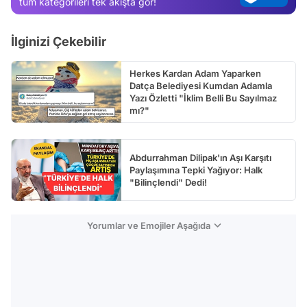
tüm kategorileri tek akışta gör!
Test
İlginizi Çekebilir
Herkes Kardan Adam Yaparken
Datça Belediyesi Kumdan Adamla
Yazı Özletti "İklim Belli Bu Sayılmaz
mı?"
Abdurrahman Dilipak'ın Aşı Karşıtı
Paylaşımına Tepki Yağıyor: Halk
"Bilinçlendi" Dedi!
Yorumlar ve Emojiler Aşağıda