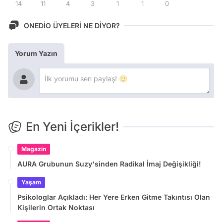
14
11
4
3
1
1
0
ONEDİO ÜYELERİ NE DİYOR?
Yorum Yazın
En Yeni İçerikler!
Magazin
AURA Grubunun Suzy'sinden Radikal İmaj Değişikliği!
Yaşam
Psikologlar Açıkladı: Her Yere Erken Gitme Takıntısı Olan
Kişilerin Ortak Noktası