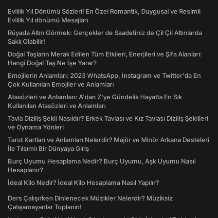
Evlilik Yıl Dönümü Sözleri! En Özel Romantik, Duygusal ve Resimli
Evlilik Yıl dönümü Mesajları
Rüyada Altın Görmek: Gerçekler de Saadetiniz de Çil Çil Altınlarda
Saklı Olabilir!
Doğal Taşların Merak Edilen Tüm Etkileri, Enerjileri ve Şifa Alanları:
Hangi Doğal Taş Ne İşe Yarar?
Emojilerin Anlamları: 2023 WhatsApp, Instagram ve Twitter'da En
Çok Kullanılan Emojiler ve Anlamları
Atasözleri ve Anlamları: A'dan Z'ye Gündelik Hayatta En Sık
Kullanılan Atasözleri ve Anlamları
Tavla Diziliş Şekli Nasıldır? Erkek Tavlası ve Kız Tavlası Diziliş Şekilleri
ve Oynama Yönleri
Tarot Kartları ve Anlamları Nelerdir? Majör ve Minör Arkana Desteleri
İle Tılsımlı Bir Dünyaya Giriş
Burç Uyumu Hesaplama Nedir? Burç Uyumu, Aşk Uyumu Nasıl
Hesaplanır?
İdeal Kilo Nedir? İdeal Kilo Hesaplama Nasıl Yapılır?
Ders Çalışırken Dinlenecek Müzikler Nelerdir? Müziksiz
Çalışamayanlar Toplanın!