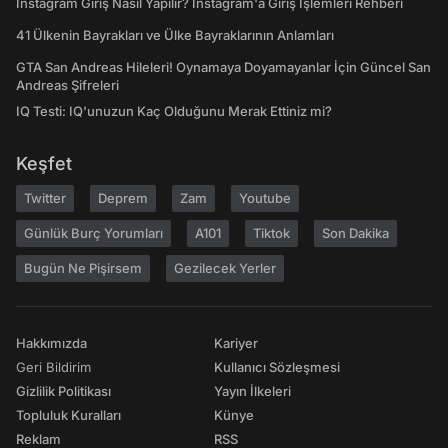
Instagram Giriş Nasıl Yapılır? Instagram'a Giriş İşlemleri Rehberi
41 Ülkenin Bayrakları ve Ülke Bayraklarının Anlamları
GTA San Andreas Hileleri! Oynamaya Doyamayanlar İçin Güncel San
Andreas Şifreleri
IQ Testi: IQ'unuzun Kaç Olduğunu Merak Ettiniz mi?
Keşfet
Twitter
Deprem
Zam
Youtube
Günlük Burç Yorumları
A101
Tiktok
Son Dakika
Bugün Ne Pişirsem
Gezilecek Yerler
Hakkımızda
Kariyer
Geri Bildirim
Kullanıcı Sözleşmesi
Gizlilik Politikası
Yayın İlkeleri
Topluluk Kuralları
Künye
Reklam
RSS