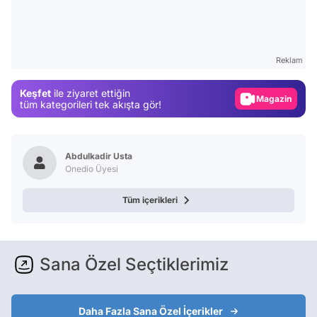
Video
Test
Reklam
Gündem
Keşfet
ile ziyaret ettiğin
Magazin
tüm kategorileri tek akışta gör!
Video
Test
Abdulkadir Usta
Onedio Üyesi
Tüm içerikleri
Sana Özel Seçtiklerimiz
Daha Fazla Sana Özel İçerikler