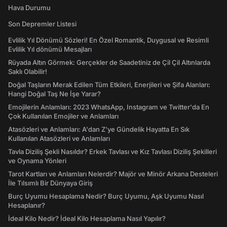
Hava Durumu
Son Depremler Listesi
Evlilik Yıl Dönümü Sözleri! En Özel Romantik, Duygusal ve Resimli
Evlilik Yıl dönümü Mesajları
Rüyada Altın Görmek: Gerçekler de Saadetiniz de Çil Çil Altınlarda
Saklı Olabilir!
Doğal Taşların Merak Edilen Tüm Etkileri, Enerjileri ve Şifa Alanları:
Hangi Doğal Taş Ne İşe Yarar?
Emojilerin Anlamları: 2023 WhatsApp, Instagram ve Twitter'da En
Çok Kullanılan Emojiler ve Anlamları
Atasözleri ve Anlamları: A'dan Z'ye Gündelik Hayatta En Sık
Kullanılan Atasözleri ve Anlamları
Tavla Diziliş Şekli Nasıldır? Erkek Tavlası ve Kız Tavlası Diziliş Şekilleri
ve Oynama Yönleri
Tarot Kartları ve Anlamları Nelerdir? Majör ve Minör Arkana Desteleri
İle Tılsımlı Bir Dünyaya Giriş
Burç Uyumu Hesaplama Nedir? Burç Uyumu, Aşk Uyumu Nasıl
Hesaplanır?
İdeal Kilo Nedir? İdeal Kilo Hesaplama Nasıl Yapılır?