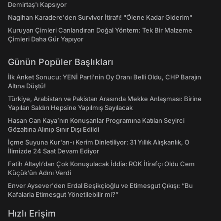
Demirtaş'ı Kapsıyor
Nagihan Karadere'den Survivor İtirafı! "Ölene Kadar Giderim"
Kuruyan Çimleri Canlandıran Doğal Yöntem: Tek Bir Malzeme
Çimleri Daha Gür Yapıyor
Günün Popüler Başlıkları
İlk Anket Sonucu: YENİ Parti'nin Oy Oranı Belli Oldu, CHP Barajın
Altına Düştü!
Türkiye, Arabistan ve Pakistan Arasında Mekke Anlaşması: Birine
Yapılan Saldırı Hepsine Yapılmış Sayılacak
Hasan Can Kaya’nın Konuşanlar Programına Katılan Seyirci
Gözaltına Alınıp Sınır Dışı Edildi
İçme Suyuna Kur'an-ı Kerim Dinletiliyor: 31 Yıllık Alışkanlık, O
İlimizde 24 Saat Devam Ediyor
Fatih Altaylı’dan Çok Konuşulacak İddia: ROK İtirafçı Oldu Cem
Küçük’ün Adını Verdi
Enver Aysever'den Erdal Beşikçioğlu ve Etimesgut Çıkışı: “Bu
Kafalarla Etimesgut Yönetilebilir mi?”
Hızlı Erişim