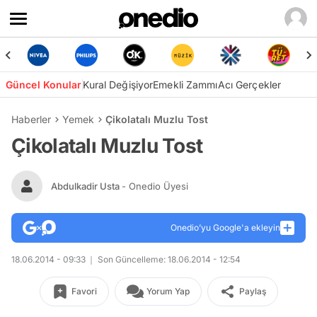
Güncel Konular
Kural Değişiyor
Emekli Zammı
Acı Gerçekler
Haberler
Yemek
Çikolatalı Muzlu Tost
Çikolatalı Muzlu Tost
Abdulkadir Usta
- Onedio Üyesi
Onedio’yu Google'a ekleyin
18.06.2014 - 09:33
Son Güncelleme: 18.06.2014 - 12:54
Favori
Yorum Yap
Paylaş