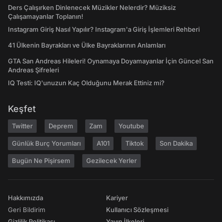
Ders Çalışırken Dinlenecek Müzikler Nelerdir? Müziksiz
Çalışamayanlar Toplanın!
Instagram Giriş Nasıl Yapılır? Instagram'a Giriş İşlemleri Rehberi
41 Ülkenin Bayrakları ve Ülke Bayraklarının Anlamları
GTA San Andreas Hileleri! Oynamaya Doyamayanlar İçin Güncel San
Andreas Şifreleri
IQ Testi: IQ'unuzun Kaç Olduğunu Merak Ettiniz mi?
Keşfet
Twitter
Deprem
Zam
Youtube
Günlük Burç Yorumları
A101
Tiktok
Son Dakika
Bugün Ne Pişirsem
Gezilecek Yerler
Hakkımızda
Kariyer
Geri Bildirim
Kullanıcı Sözleşmesi
Gizlilik Politikası
Yayın İlkeleri