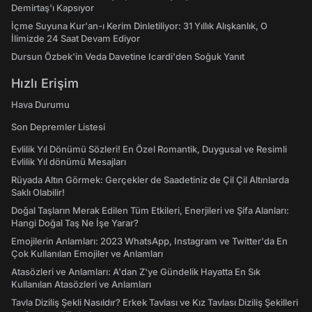
Demirtaş'ı Kapsıyor
İçme Suyuna Kur'an-ı Kerim Dinletiliyor: 31 Yıllık Alışkanlık, O
İlimizde 24 Saat Devam Ediyor
Dursun Özbek'in Veda Davetine Icardi'den Soğuk Yanıt
Hızlı Erişim
Hava Durumu
Son Depremler Listesi
Evlilik Yıl Dönümü Sözleri! En Özel Romantik, Duygusal ve Resimli
Evlilik Yıl dönümü Mesajları
Rüyada Altın Görmek: Gerçekler de Saadetiniz de Çil Çil Altınlarda
Saklı Olabilir!
Doğal Taşların Merak Edilen Tüm Etkileri, Enerjileri ve Şifa Alanları:
Hangi Doğal Taş Ne İşe Yarar?
Emojilerin Anlamları: 2023 WhatsApp, Instagram ve Twitter'da En
Çok Kullanılan Emojiler ve Anlamları
Atasözleri ve Anlamları: A'dan Z'ye Gündelik Hayatta En Sık
Kullanılan Atasözleri ve Anlamları
Tavla Diziliş Şekli Nasıldır? Erkek Tavlası ve Kız Tavlası Diziliş Şekilleri