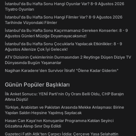
İstanbul'da Bu Hafta Sonu Hangi Oyunlar Var? 8-9 Ağustos 2026
Tiyatro Oyunları
İstanbul'da Bu Hafta Sonu Hangi Filmler Var? 8-9 Ağustos 2026
Tarihinde Vizyondaki Filmler
İstanbul'da Bu Hafta Sonu Kaçırmamanız Gereken Konserler: 8 - 9
Ağustos Günleri Müziğe Doyamayacaksınız!
İstanbul'da Bu Hafta Sonu Çocuklarla Yapılacak Etkinlikler: 8 - 9
Ağustos Ailenize Çok İyi Gelecek!
ATV Dizisinin Çekimlerinin Durmasından 2 Reytinge Düşen Diziye TV
Dünyasında Bugün Yaşananlar
Nagihan Karadere'den Survivor İtirafı! "Ölene Kadar Giderim"
Günün Popüler Başlıkları
İlk Anket Sonucu: YENİ Parti'nin Oy Oranı Belli Oldu, CHP Barajın
Altına Düştü!
Türkiye, Arabistan ve Pakistan Arasında Mekke Anlaşması: Birine
Yapılan Saldırı Hepsine Yapılmış Sayılacak
Hasan Can Kaya’nın Konuşanlar Programına Katılan Seyirci
Gözaltına Alınıp Sınır Dışı Edildi
Gazeteci Fatih Atik'ten Çarpıcı İddia: Çerçeve Yasa Selahattin