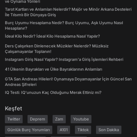
ve Oynama Yönleri
Tarot Kartları ve Anlamları Nelerdir? Majör ve Minör Arkana Desteleri
İle Tılsımlı Bir Dünyaya Giriş
Burç Uyumu Hesaplama Nedir? Burç Uyumu, Aşk Uyumu Nasıl
Hesaplanır?
İdeal Kilo Nedir? İdeal Kilo Hesaplama Nasıl Yapılır?
Ders Çalışırken Dinlenecek Müzikler Nelerdir? Müziksiz
Çalışamayanlar Toplanın!
Instagram Giriş Nasıl Yapılır? Instagram'a Giriş İşlemleri Rehberi
41 Ülkenin Bayrakları ve Ülke Bayraklarının Anlamları
GTA San Andreas Hileleri! Oynamaya Doyamayanlar İçin Güncel San
Andreas Şifreleri
IQ Testi: IQ'unuzun Kaç Olduğunu Merak Ettiniz mi?
Keşfet
Twitter
Deprem
Zam
Youtube
Günlük Burç Yorumları
A101
Tiktok
Son Dakika