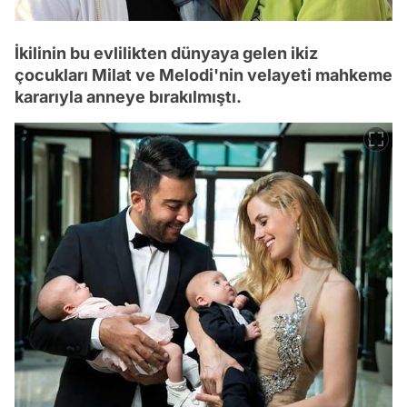
İkilinin bu evlilikten dünyaya gelen ikiz
çocukları Milat ve Melodi'nin velayeti mahkeme
kararıyla anneye bırakılmıştı.