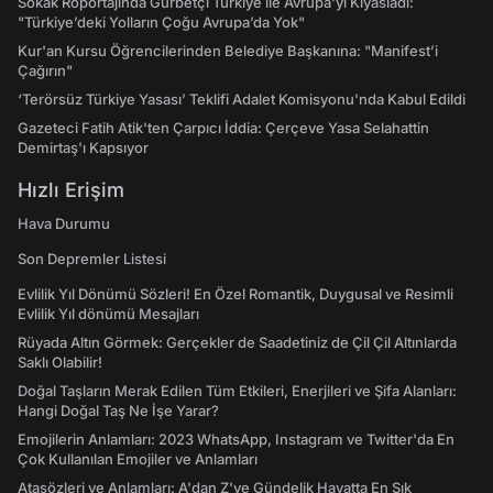
Sokak Röportajında Gurbetçi Türkiye ile Avrupa'yı Kıyasladı:
"Türkiye’deki Yolların Çoğu Avrupa’da Yok"
Kur'an Kursu Öğrencilerinden Belediye Başkanına: "Manifest’i
Çağırın"
‘Terörsüz Türkiye Yasası’ Teklifi Adalet Komisyonu'nda Kabul Edildi
Gazeteci Fatih Atik'ten Çarpıcı İddia: Çerçeve Yasa Selahattin
Demirtaş'ı Kapsıyor
Hızlı Erişim
Hava Durumu
Son Depremler Listesi
Evlilik Yıl Dönümü Sözleri! En Özel Romantik, Duygusal ve Resimli
Evlilik Yıl dönümü Mesajları
Rüyada Altın Görmek: Gerçekler de Saadetiniz de Çil Çil Altınlarda
Saklı Olabilir!
Doğal Taşların Merak Edilen Tüm Etkileri, Enerjileri ve Şifa Alanları:
Hangi Doğal Taş Ne İşe Yarar?
Emojilerin Anlamları: 2023 WhatsApp, Instagram ve Twitter'da En
Çok Kullanılan Emojiler ve Anlamları
Atasözleri ve Anlamları: A'dan Z'ye Gündelik Hayatta En Sık