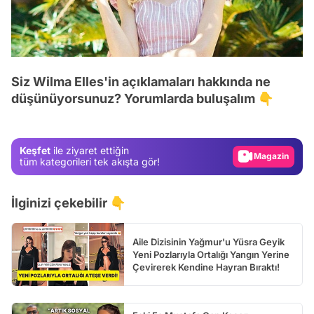
Video
Siz Wilma Elles'in açıklamaları hakkında ne
Test
düşünüyorsunuz? Yorumlarda buluşalım 👇
Gündem
Magazin
Keşfet
ile ziyaret ettiğin
Video
tüm kategorileri tek akışta gör!
Test
İlginizi çekebilir 👇
Aile Dizisinin Yağmur'u Yüsra Geyik
Yeni Pozlarıyla Ortalığı Yangın Yerine
Çevirerek Kendine Hayran Bıraktı!