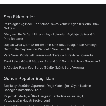
Son Eklenenler
Psikologlar Açıkladı: Her Zaman Yavaş Yemek Yiyen Kişilerin Ortak
Noktası
Dünyanın En Değerli Binasını İnşa Ediyorlar: Açıldığında Her Gün
Para Basacak
Duştan Çıkar Çıkmaz Terlemenin Sinir Bozuculuğundan Kimseye
Güveni Kalmayana Son 24 Saatin Viral Tweetleri
Vefa Serisi Pickleball Turnuvası Ankara'da Yüreklere Dokundu
Tarot Falına Göre 9 Ağustos Pazar Günü Senin İçin Nasıl Geçecek?
9 Ağustos Pazar Koç Burcu Günlük Sağlık Burç Yorumu
Günün Popüler Başlıkları
Beşiktaş-Üsküdar Vapurunda Yaşlı Kadın, Şort Giyen Kadının
Bacağına Bastonla Vurdu!
Yaşamak İstediğin Ülke Hangisi? Haritadaki Yerini Değil,
Yaşayacağın Hayatı Seçiyorsun!