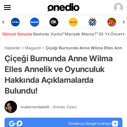
Güncel Konular
Bastonla Vurdu!
"Manyak Mısınız?"
30 Yıl Önce👀
Haberler
Magazin
Çiçeği Burnunda Anne Wilma Elles Annel
Çiçeği Burnunda Anne Wilma
Elles Annelik ve Oyunculuk
Hakkında Açıklamalarda
Bulundu!
mukerremtekelii
- Onedio Üyesi
Onedio’yu Google'a ekleyin