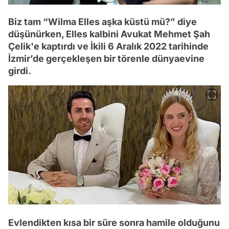
Biz tam “Wilma Elles aşka küstü mü?” diye
düşünürken, Elles kalbini Avukat Mehmet Şah
Çelik'e kaptırdı ve İkili 6 Aralık 2022 tarihinde
İzmir’de gerçekleşen bir törenle dünyaevine
girdi.
Evlendikten kısa bir süre sonra hamile olduğunu