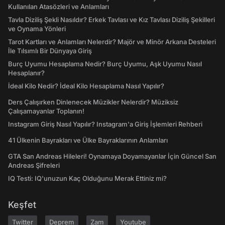
Kullanılan Atasözleri ve Anlamları
Tavla Diziliş Şekli Nasıldır? Erkek Tavlası ve Kız Tavlası Diziliş Şekilleri
ve Oynama Yönleri
Tarot Kartları ve Anlamları Nelerdir? Majör ve Minör Arkana Desteleri
İle Tılsımlı Bir Dünyaya Giriş
Burç Uyumu Hesaplama Nedir? Burç Uyumu, Aşk Uyumu Nasıl
Hesaplanır?
İdeal Kilo Nedir? İdeal Kilo Hesaplama Nasıl Yapılır?
Ders Çalışırken Dinlenecek Müzikler Nelerdir? Müziksiz
Çalışamayanlar Toplanın!
Instagram Giriş Nasıl Yapılır? Instagram'a Giriş İşlemleri Rehberi
41 Ülkenin Bayrakları ve Ülke Bayraklarının Anlamları
GTA San Andreas Hileleri! Oynamaya Doyamayanlar İçin Güncel San
Andreas Şifreleri
IQ Testi: IQ'unuzun Kaç Olduğunu Merak Ettiniz mi?
Keşfet
Twitter
Deprem
Zam
Youtube