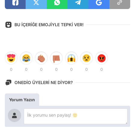
BU İÇERİĞE EMOJİYLE TEPKİ VER!
0
0
0
0
0
0
0
ONEDİO ÜYELERİ NE DİYOR?
Yorum Yazın