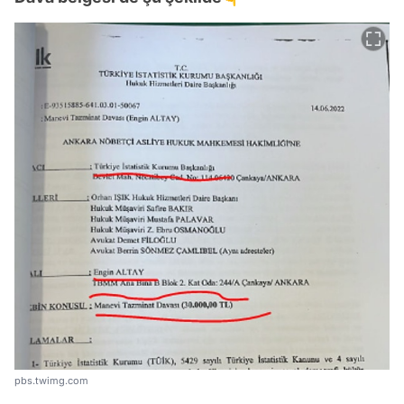
Video
Test
pbs.twimg.com