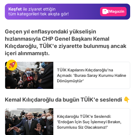
Gündem
Keşfet
ile ziyaret ettiğin
Magazin
tüm kategorileri tek akışta gör!
Video
Geçen yıl enflasyondaki yükselişin
Test
hızlanmasıyla CHP Genel Başkanı Kemal
Kılıçdaroğlu, TÜİK'e ziyarette bulunmuş ancak
içeri alınmamıştı.
TÜİK Kapılarını Kılıçdaroğlu'na
Açmadı: 'Burası Saray Kurumu Haline
Dönüşmüştür'
Kemal Kılıçdaroğlu da bugün TÜİK'e seslendi 👇
Kılıçdaroğlu TÜİK'e Seslendi:
'Erdoğan İçin Suç İşlemeyi Bırakın,
Sorumlusu Siz Olacaksınız!'