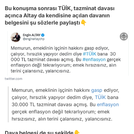
Bu konuşma sonrası TÜİK, tazminat davası
açınca Altay da kendisine açılan davanın
belgesini şu sözlerle paylaştı👇
twitter.com
Memurun, emeklinin işçinin hakkını
gasp
ediyor,
çalıyor, hırsızlık yapıyor dedim diye,
TÜİK
bana
30.000 TL tazminat davası açmış. Bu
enflasyon
gerçek enflasyon değil tekrarlıyorum; emek
hırsızısınız, alın terini çalansınız, yalancısınız.
Dava belgesi de şu şekilde👇