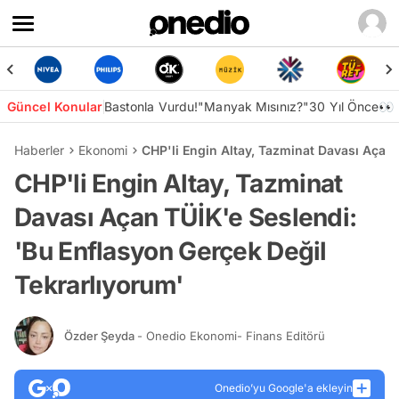
Güncel Konular
Bastonla Vurdu!
"Manyak Mısınız?"
30 Yıl Önce👀
Haberler
Ekonomi
CHP'li Engin Altay, Tazminat Davası Açan 
CHP'li Engin Altay, Tazminat
Davası Açan TÜİK'e Seslendi:
'Bu Enflasyon Gerçek Değil
Tekrarlıyorum'
Özder Şeyda
- Onedio Ekonomi- Finans Editörü
Onedio’yu Google'a ekleyin