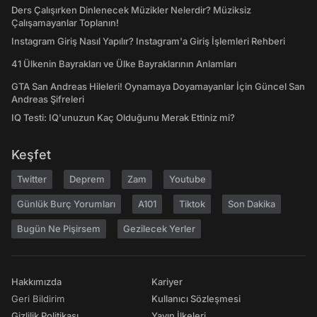
Ders Çalışırken Dinlenecek Müzikler Nelerdir? Müziksiz
Çalışamayanlar Toplanın!
Instagram Giriş Nasıl Yapılır? Instagram'a Giriş İşlemleri Rehberi
41 Ülkenin Bayrakları ve Ülke Bayraklarının Anlamları
GTA San Andreas Hileleri! Oynamaya Doyamayanlar İçin Güncel San
Andreas Şifreleri
IQ Testi: IQ'unuzun Kaç Olduğunu Merak Ettiniz mi?
Keşfet
Twitter
Deprem
Zam
Youtube
Günlük Burç Yorumları
A101
Tiktok
Son Dakika
Bugün Ne Pişirsem
Gezilecek Yerler
Hakkımızda
Kariyer
Geri Bildirim
Kullanıcı Sözleşmesi
Gizlilik Politikası
Yayın İlkeleri