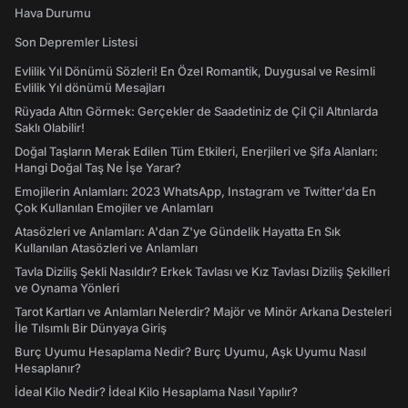
Hava Durumu
Son Depremler Listesi
Evlilik Yıl Dönümü Sözleri! En Özel Romantik, Duygusal ve Resimli
Evlilik Yıl dönümü Mesajları
Rüyada Altın Görmek: Gerçekler de Saadetiniz de Çil Çil Altınlarda
Saklı Olabilir!
Doğal Taşların Merak Edilen Tüm Etkileri, Enerjileri ve Şifa Alanları:
Hangi Doğal Taş Ne İşe Yarar?
Emojilerin Anlamları: 2023 WhatsApp, Instagram ve Twitter'da En
Çok Kullanılan Emojiler ve Anlamları
Atasözleri ve Anlamları: A'dan Z'ye Gündelik Hayatta En Sık
Kullanılan Atasözleri ve Anlamları
Tavla Diziliş Şekli Nasıldır? Erkek Tavlası ve Kız Tavlası Diziliş Şekilleri
ve Oynama Yönleri
Tarot Kartları ve Anlamları Nelerdir? Majör ve Minör Arkana Desteleri
İle Tılsımlı Bir Dünyaya Giriş
Burç Uyumu Hesaplama Nedir? Burç Uyumu, Aşk Uyumu Nasıl
Hesaplanır?
İdeal Kilo Nedir? İdeal Kilo Hesaplama Nasıl Yapılır?