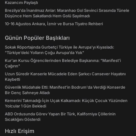
Kazancını Paylaştı
Brezilya'da İnanılmaz Anlar: Maranhao Gol Sevinci Sırasında Tünele
Düşünce Hem Sakatlandı Hem Golü Sayılmadı
10-16 Ağustos Ankara, İzmir ve Bursa Tiyatro Rehberi
Günün Popüler Başlıkları
Sokak Röportajında Gurbetçi Türkiye ile Avrupa'yı Kıyasladı:
"Türkiye’deki Yolların Çoğu Avrupa’da Yok"
Kur'an Kursu Öğrencilerinden Belediye Başkanına: "Manifest’i
Çağırın"
Uzun Süredir Kanserle Mücadele Eden Şarkıcı Cansever Hayatını
Kaybetti
Güvenlik Müdahale Etti: Manifest'in Bodrum'da Verdiği Konserde
Bir Genç Sahneye Atladı
Kemerini Takmadığı İçin Uçak Kalkamadı: Küçük Çocuk Yüzünden
Yolcular 1 Gün Bekledi
ABD Ordusunda Görev Yapan Bir Türk, Kaliforniya Çöllerinin
Sıcaklığını Gösterdi
Hızlı Erişim