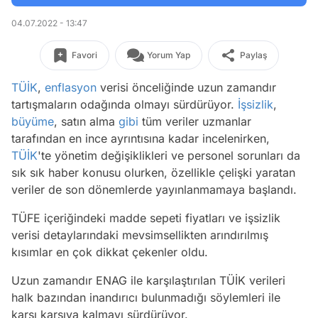
04.07.2022 - 13:47
Favori
Yorum Yap
Paylaş
TÜİK
,
enflasyon
verisi önceliğinde uzun zamandır
tartışmaların odağında olmayı sürdürüyor.
İşsizlik
,
büyüme
, satın alma
gibi
tüm veriler uzmanlar
tarafından en ince ayrıntısına kadar incelenirken,
TÜİK
'te yönetim değişiklikleri ve personel sorunları da
sık sık haber konusu olurken, özellikle çelişki yaratan
veriler de son dönemlerde yayınlanmamaya başlandı.
TÜFE içeriğindeki madde sepeti fiyatları ve işsizlik
verisi detaylarındaki mevsimsellikten arındırılmış
kısımlar en çok dikkat çekenler oldu.
Uzun zamandır ENAG ile karşılaştırılan TÜİK verileri
halk bazından inandırıcı bulunmadığı söylemleri ile
karşı karşıya kalmayı sürdürüyor.